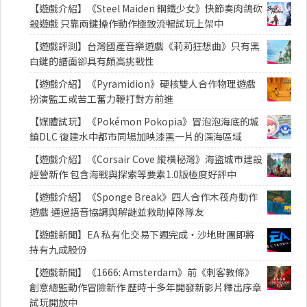
【遊戲介紹】《Steel Maiden 鋼鐵少女》快節奏肉鴿砍
殺遊戲 只靠兩鍵操作動作極致流暢試玩上架中
【遊戲評測】台灣國產音樂遊戲《莉莉狂想曲》只有黑
白鍵的譜面卻具有頗高挑戰性
【遊戲介紹】《Pyramidion》硬核雙人合作物理遊戲
扮演監工或苦工奮力鞭打對方前進
【媒體試玩】《Pokémon Pokopia》冒泡泡海底的城
鎮DLC 復建水中都市同場加映漆黑一片的深海區域
【遊戲介紹】《Corsair Cove 縱橫秘灣》海盜城市建設
經營新作 包含海戰與探索等要素1.0版極度好評中
【遊戲介紹】《Sponge Break》四人合作木筏舟動作
遊戲 通過語音協調與解謎並救助掉隊隊友
【遊戲新聞】EA 私有化交易下週完成・沙地財團即將
持有九成股份
【遊戲新聞】《1666: Amsterdam》前《刺客教條》
創意總監動作冒險新作 歷時十多年開發新影片釋出序章
試玩開放中