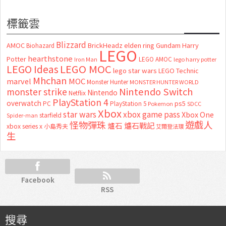
標籤雲
Blizzard
AMOC
BrickHeadz
elden ring
Gundam
Harry
Biohazard
LEGO
hearthstone
Potter
LEGO AMOC
lego harry potter
Iron Man
LEGO MOC
LEGO Ideas
lego star wars
LEGO Technic
Mhchan
marvel
MOC
Monster Hunter
MONSTER HUNTER WORLD
Nintendo Switch
monster strike
Nintendo
Netflix
PlayStation 4
overwatch
ps5
PC
PlayStation 5
Pokemon
SDCC
Xbox
star wars
xbox game pass
Xbox One
starfield
Spider-man
怪物彈珠
遊戲人
爐石
爐石戰記
xbox series x
小島秀夫
艾爾登法環
生
Facebook
RSS
搜尋