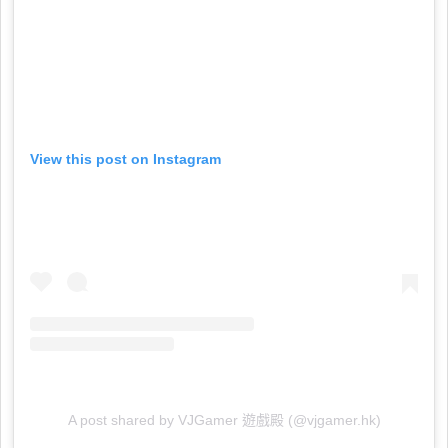
View this post on Instagram
A post shared by VJGamer 遊戲殿 (@vjgamer.hk)