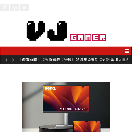
‹
›
【遊戲新聞】《火線獵殺：野境》25週年免費DLC更新 追加大量內
容同時系舊作限時超平價折扣