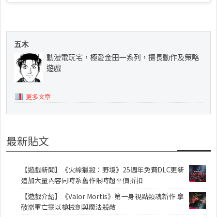
五木
動漫電玩宅，極愛金田一系列，擅長動作及策略
遊戲
更多文章
最新貼文
【遊戲新聞】《火線獵殺：野境》25週年免費DLC更新
追加大量內容同時系舊作限時超平價折扣
【遊戲介紹】《Valor Mortis》第一身視點類魂新作 拿
破崙軍亡靈以槍械劍與魔法殺敵