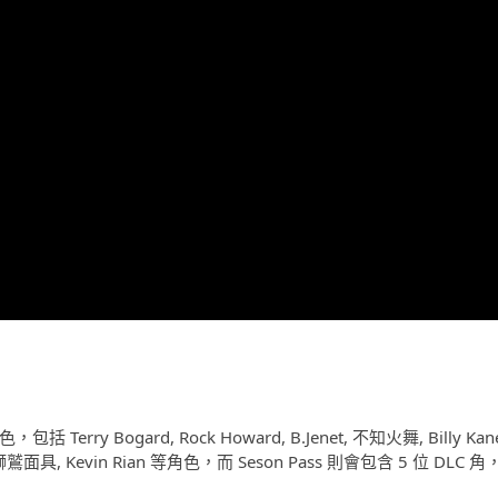
 Terry Bogard, Rock Howard, B.Jenet, 不知火舞, Billy Kan
er, 獅鷲面具, Kevin Rian 等角色，而 Seson Pass 則會包含 5 位 DLC 角