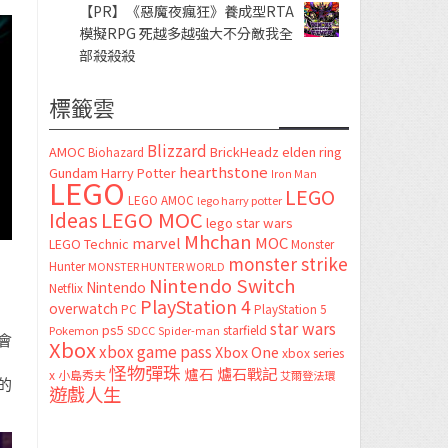
【PR】《惡魔夜瘋狂》養成型RTA
模擬RPG 死越多越強大不分敵我全
部殺殺殺
標籤雲
Blizzard
AMOC
BrickHeadz
elden ring
Biohazard
hearthstone
Gundam
Harry Potter
Iron Man
LEGO
LEGO
LEGO AMOC
lego harry potter
LEGO MOC
Ideas
lego star wars
Mhchan
marvel
MOC
LEGO Technic
Monster
monster strike
Hunter
MONSTER HUNTER WORLD
Nintendo Switch
Nintendo
Netflix
PlayStation 4
overwatch
PC
PlayStation 5
star wars
ps5
starfield
Pokemon
SDCC
Spider-man
會
Xbox
xbox game pass
Xbox One
xbox series
怪物彈珠
爐石
爐石戰記
x
小島秀夫
艾爾登法環
的
遊戲人生