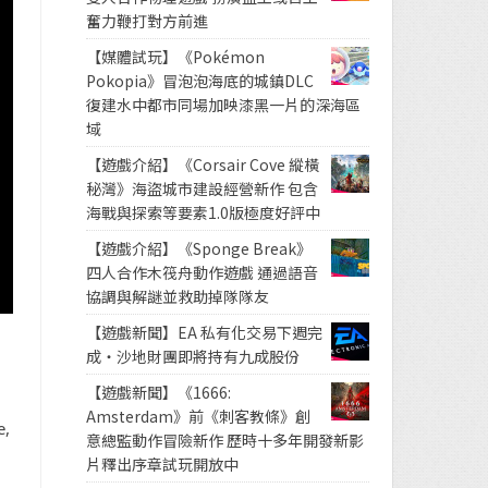
奮力鞭打對方前進
【媒體試玩】《Pokémon
Pokopia》冒泡泡海底的城鎮DLC
復建水中都市同場加映漆黑一片的深海區
域
【遊戲介紹】《Corsair Cove 縱橫
秘灣》海盜城市建設經營新作 包含
海戰與探索等要素1.0版極度好評中
【遊戲介紹】《Sponge Break》
四人合作木筏舟動作遊戲 通過語音
協調與解謎並救助掉隊隊友
【遊戲新聞】EA 私有化交易下週完
成・沙地財團即將持有九成股份
【遊戲新聞】《1666:
Amsterdam》前《刺客教條》創
e,
意總監動作冒險新作 歷時十多年開發新影
，
片釋出序章試玩開放中