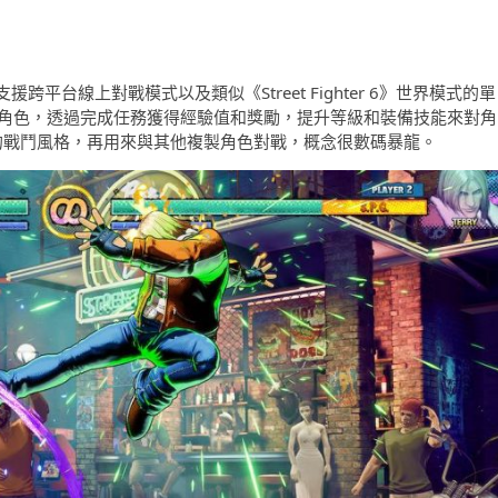
台線上對戰模式以及類似《Street Fighter 6》世界模式的單
己專屬角色，透過完成任務獲得經驗值和獎勵，提升等級和裝備技能來對角
你的戰鬥風格，再用來與其他複製角色對戰，概念很數碼暴龍。