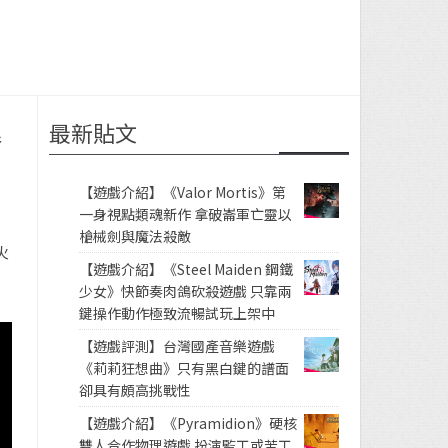
最新貼文
參
【遊戲介紹】《Valor Mortis》第
一身視點類魂新作 拿破崙軍亡靈以
槍械劍與魔法殺敵
火
【遊戲介紹】《Steel Maiden 鋼鐵
少女》快節奏肉鴿砍殺遊戲 只靠兩
鍵操作動作極致流暢試玩上架中
【遊戲評測】台灣國產音樂遊戲
《莉莉狂想曲》只有黑白鍵的譜面
卻具有頗高挑戰性
【遊戲介紹】《Pyramidion》硬核
雙人合作物理遊戲 扮演監工或苦工