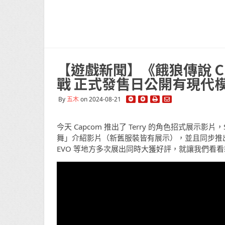
【遊戲新聞】《餓狼傳說 City
戰 正式發售日公開有現代模式
By
五木
on 2024-08-21
今天 Capcom 推出了 Terry 的角色招式展示影片，
舞」介紹影片（新舊服裝皆有展示），並且同步推
EVO 等地方多次展出同時大獲好評，就讓我們看