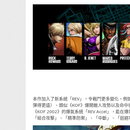
本作加入了新系統「REV」，令戰鬥更多變化，例如有點
彈得更遠）、類似《KOF》爆開敵人攻勢以及命中後能追
《KOF 2002》的爆氣系統「REV Accel
「組合攻擊」、「精準防禦」、「中斷」、「迴避