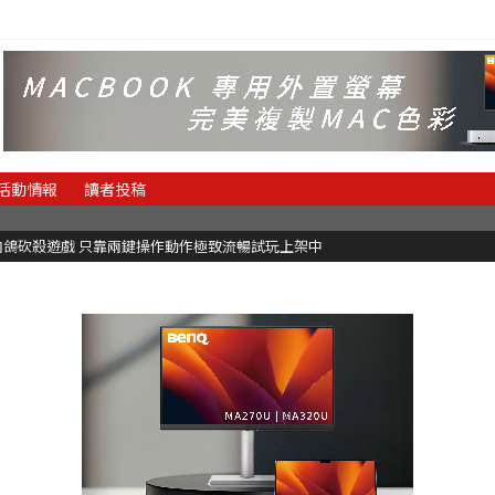
活動情報
讀者投稿
快節奏肉鴿砍殺遊戲 只靠兩鍵操作動作極致流暢試玩上架中