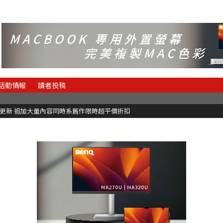
活動情報
讀者投稿
C更新 追加大量內容同時系舊作限時超平價折扣