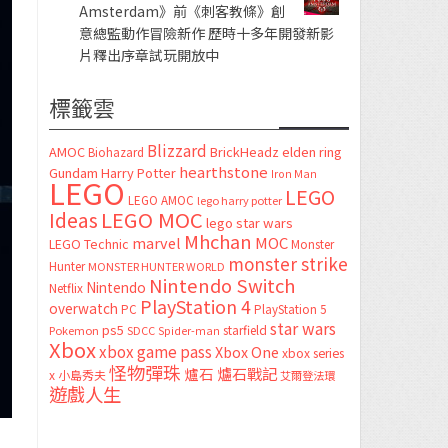
Amsterdam》前《刺客教條》創
意總監動作冒險新作 歷時十多年開發新影
片釋出序章試玩開放中
標籤雲
Blizzard
AMOC
BrickHeadz
elden ring
Biohazard
hearthstone
Gundam
Harry Potter
Iron Man
LEGO
LEGO
LEGO AMOC
lego harry potter
LEGO MOC
Ideas
lego star wars
Mhchan
marvel
MOC
LEGO Technic
Monster
monster strike
Hunter
MONSTER HUNTER WORLD
Nintendo Switch
Nintendo
Netflix
PlayStation 4
overwatch
PC
PlayStation 5
star wars
ps5
starfield
Pokemon
SDCC
Spider-man
Xbox
xbox game pass
Xbox One
xbox series
怪物彈珠
爐石
爐石戰記
x
小島秀夫
艾爾登法環
遊戲人生