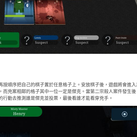
再按順序把自己的棋子置於任意格子上。安放棋子後，遊戲將會進入
，而兇案相鄰的格子其中一位一定是傑克。當第二宗殺人案件發生後
的行動去推測誰是傑克並投票，最後看誰才能看穿兇手。