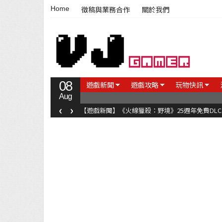
Home
徵稿與業務合作
關於我們
08
遊戲新聞
遊戲攻略
玩物快訊
Aug
‹
›
【遊戲新聞】《火線獵殺：野境》25週年免費DL