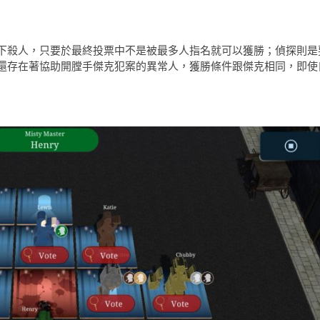
下殺人，只要於最終投票中不是被最多人指名就可以獲勝；偵探則是
還存在著協助開膛手傑克犯案的異常人，獲勝條件跟傑克相同，即使