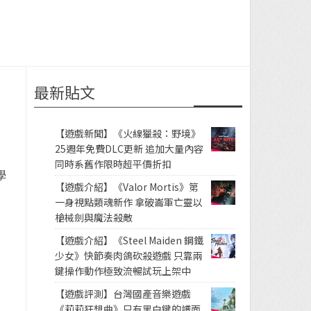
最新貼文
【遊戲新聞】《火線獵殺：野境》
25週年免費DLC更新 追加大量內容
同時系舊作限時超平價折扣
學
【遊戲介紹】《Valor Mortis》第
一身視點類魂新作 拿破崙軍亡靈以
槍械劍與魔法殺敵
【遊戲介紹】《Steel Maiden 鋼鐵
少女》快節奏肉鴿砍殺遊戲 只靠兩
鍵操作動作極致流暢試玩上架中
【遊戲評測】台灣國產音樂遊戲
《莉莉狂想曲》只有黑白鍵的譜面