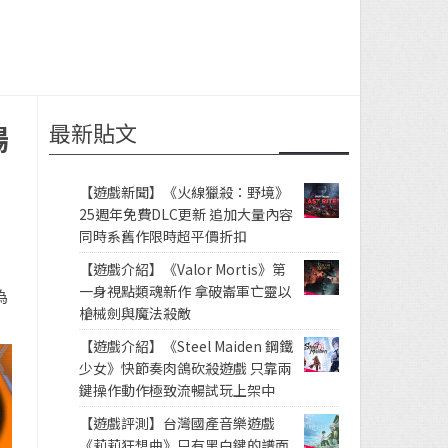
最新貼文
場
【遊戲新聞】《火線獵殺：野境》
25週年免費DLC更新 追加大量內容
同時系舊作限時超平價折扣
【遊戲介紹】《Valor Mortis》第
一身視點類魂新作 拿破崙軍亡靈以
為
槍械劍與魔法殺敵
【遊戲介紹】《Steel Maiden 鋼鐵
少女》快節奏肉鴿砍殺遊戲 只靠兩
鍵操作動作極致流暢試玩上架中
【遊戲評測】台灣國產音樂遊戲
《莉莉狂想曲》只有黑白鍵的譜面