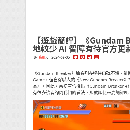
【遊戲簡評】《Gundam B
地較少 AI 智障有待官方更
By
森麻
on 2024-09-05
《Gundam Breaker》這系列在過往口碑
Game，但自從嚇人的《New Gundam Bre
品）。因此，當初宣佈推出《Gundam Break
有很多讀者詢問我們的看法，那就順便來篇簡評吧