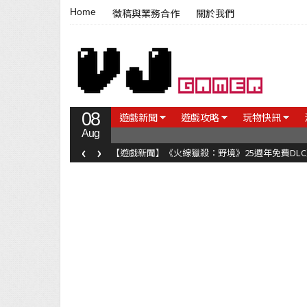
Home
徵稿與業務合作
關於我們
08
遊戲新聞
遊戲攻略
玩物快訊
Aug
‹
›
【遊戲新聞】《火線獵殺：野境》25週年免費DL