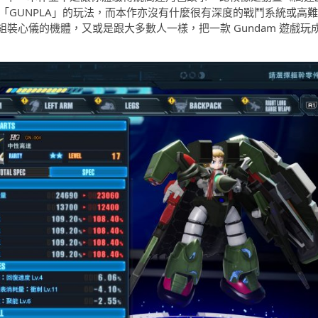
作自組模型「GUNPLA」的玩法，而本作亦沒有什麼很有深度的戰鬥系統或高難
裝心儀的機體，又或是跟大多數人一樣，把一款 Gundam 遊戲玩