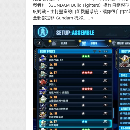
戰者》（GUNDAM Build Fighters）操
度對戰。主打豐富的自組機體系統，讓你很自由地組
全部都是非 Gundam 機體……。