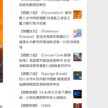
卻具有頗高挑戰性
【遊戲介紹】《Pyramidion》硬核
雙人合作物理遊戲 扮演監工或苦工
奮力鞭打對方前進
【媒體試玩】《Pokémon
Pokopia》冒泡泡海底的城鎮DLC
復建水中都市同場加映漆黑一片的深海區
域
【遊戲介紹】《Corsair Cove 縱橫
秘灣》海盜城市建設經營新作 包含
海戰與探索等要素1.0版極度好評中
【遊戲介紹】《Sponge Break》
四人合作木筏舟動作遊戲 通過語音
協調與解謎並救助掉隊隊友
【遊戲新聞】EA 私有化交易下週完
成・沙地財團即將持有九成股份
【遊戲新聞】《1666:
創