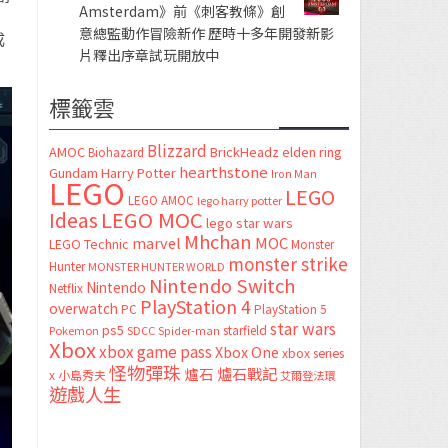
Amsterdam》前《刺客教條》創
意總監動作冒險新作 歷時十多年開發新影
成
片釋出序章試玩開放中
標籤雲
Blizzard
AMOC
BrickHeadz
elden ring
Biohazard
hearthstone
Gundam
Harry Potter
Iron Man
LEGO
LEGO
LEGO AMOC
lego harry potter
LEGO MOC
Ideas
lego star wars
Mhchan
marvel
MOC
LEGO Technic
Monster
monster strike
Hunter
MONSTER HUNTER WORLD
Nintendo Switch
Nintendo
Netflix
PlayStation 4
overwatch
PC
PlayStation 5
star wars
ps5
starfield
Pokemon
SDCC
Spider-man
Xbox
xbox game pass
Xbox One
xbox series
怪物彈珠
爐石
爐石戰記
x
小島秀夫
艾爾登法環
遊戲人生