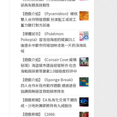
卻具有頗高挑戰性
【遊戲介紹】《Pyramidion》硬核
雙人合作物理遊戲 扮演監工或苦工
奮力鞭打對方前進
【媒體試玩】《Pokémon
Pokopia》冒泡泡海底的城鎮DLC
復建水中都市同場加映漆黑一片的深海區
域
【遊戲介紹】《Corsair Cove 縱橫
秘灣》海盜城市建設經營新作 包含
海戰與探索等要素1.0版極度好評中
【遊戲介紹】《Sponge Break》
四人合作木筏舟動作遊戲 通過語音
協調與解謎並救助掉隊隊友
。
【遊戲新聞】EA 私有化交易下週完
成・沙地財團即將持有九成股份
【遊戲新聞】《1666: