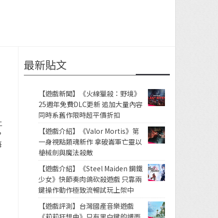
最新貼文
【遊戲新聞】《火線獵殺：野境》
25週年免費DLC更新 追加大量內容
同時系舊作限時超平價折扣
上
【遊戲介紹】《Valor Mortis》第
，
一身視點類魂新作 拿破崙軍亡靈以
每
槍械劍與魔法殺敵
【遊戲介紹】《Steel Maiden 鋼鐵
少女》快節奏肉鴿砍殺遊戲 只靠兩
鍵操作動作極致流暢試玩上架中
【遊戲評測】台灣國產音樂遊戲
《莉莉狂想曲》只有黑白鍵的譜面