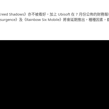
eed Shadows》亦不被看好，加上 Ubisoft 在 7 月份公佈的財務報
surgence》及《Rainbow Six Mobile》將會延期推出，種種因素，