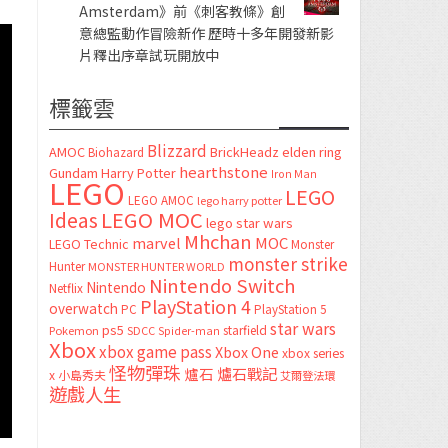
Amsterdam》前《刺客教條》創
意總監動作冒險新作 歷時十多年開發新影
片釋出序章試玩開放中
標籤雲
Blizzard
AMOC
BrickHeadz
elden ring
Biohazard
hearthstone
Gundam
Harry Potter
Iron Man
LEGO
LEGO
LEGO AMOC
lego harry potter
LEGO MOC
Ideas
lego star wars
Mhchan
marvel
MOC
LEGO Technic
Monster
monster strike
Hunter
MONSTER HUNTER WORLD
Nintendo Switch
Nintendo
Netflix
PlayStation 4
overwatch
PC
PlayStation 5
star wars
ps5
starfield
Pokemon
SDCC
Spider-man
Xbox
xbox game pass
Xbox One
xbox series
怪物彈珠
爐石
爐石戰記
x
小島秀夫
艾爾登法環
遊戲人生