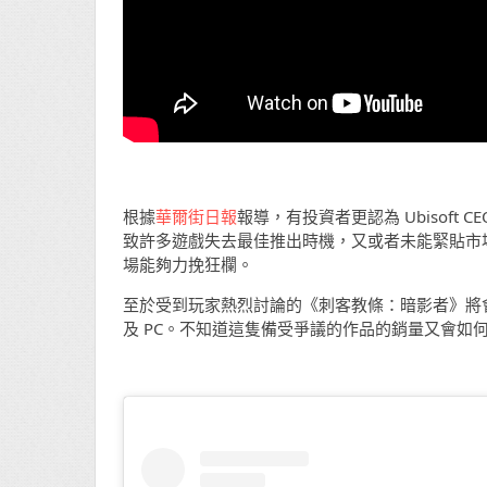
根據
華爾街日報
報導，有投資者更認為 Ubisoft C
致許多遊戲失去最佳推出時機，又或者未能緊貼市場需求
場能夠力挽狂欄。
至於受到玩家熱烈討論的《刺客教條：暗影者》將會於 2024
及 PC。不知道這隻備受爭議的作品的銷量又會如