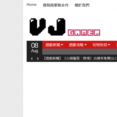
Home
徵稿與業務合作
關於我們
08
遊戲新聞
遊戲攻略
玩物快訊
Aug
‹
›
【遊戲新聞】《火線獵殺：野境》25週年免費DL