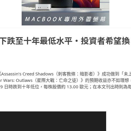
 股價下跌至十年最低水平・投資者希望換
sassin’s Creed Shadows（刺客教條：暗影者）》成功做到「未
Wars: Outlaws（星際大戰：亡命之徒）》的預期收益亦不如理想
9 日時跌到十年低位，每株股價約 13.00 歐元；在本文刊出時則為