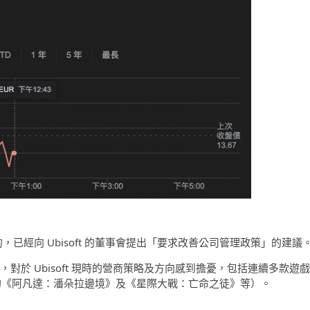
的，已經向 Ubisoft 的董事會提出「要求改善公司管理政策」的建議
nts 表示，對於 Ubisoft 現時的營商策略及方向感到擔憂，包括連續多款遊戲
用的《阿凡達：潘朵拉邊境》及《星際大戰：亡命之徒》等）。