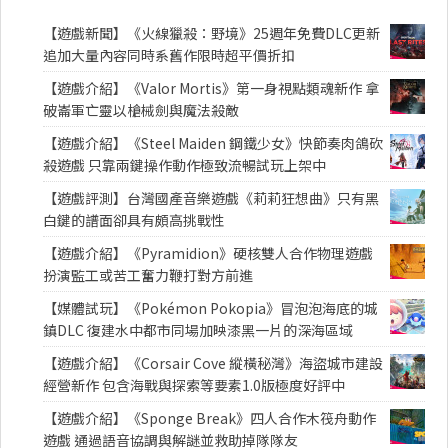
【遊戲新聞】《火線獵殺：野境》25週年免費DLC更新
追加大量內容同時系舊作限時超平價折扣
【遊戲介紹】《Valor Mortis》第一身視點類魂新作 拿
破崙軍亡靈以槍械劍與魔法殺敵
【遊戲介紹】《Steel Maiden 鋼鐵少女》快節奏肉鴿砍
殺遊戲 只靠兩鍵操作動作極致流暢試玩上架中
【遊戲評測】台灣國產音樂遊戲《莉莉狂想曲》只有黑
白鍵的譜面卻具有頗高挑戰性
【遊戲介紹】《Pyramidion》硬核雙人合作物理遊戲
扮演監工或苦工奮力鞭打對方前進
【媒體試玩】《Pokémon Pokopia》冒泡泡海底的城
鎮DLC 復建水中都市同場加映漆黑一片的深海區域
【遊戲介紹】《Corsair Cove 縱橫秘灣》海盜城市建設
經營新作 包含海戰與探索等要素1.0版極度好評中
【遊戲介紹】《Sponge Break》四人合作木筏舟動作
遊戲 通過語音協調與解謎並救助掉隊隊友