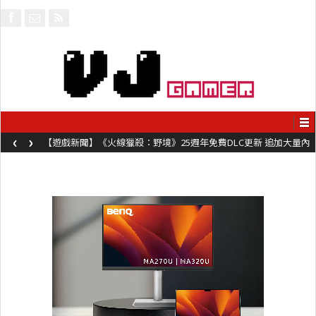
‹
›
【遊戲新聞】《火線獵殺：野境》25週年免費DLC更新 追加大量內
容同時系舊作限時超平價折扣