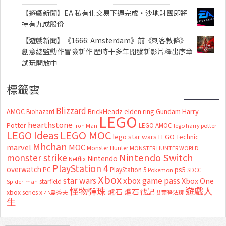
【遊戲新聞】EA 私有化交易下週完成・沙地財團即將
持有九成股份
【遊戲新聞】《1666: Amsterdam》前《刺客教條》
創意總監動作冒險新作 歷時十多年開發新影片釋出序章
試玩開放中
標籤雲
Blizzard
AMOC
BrickHeadz
elden ring
Gundam
Harry
Biohazard
LEGO
hearthstone
Potter
LEGO AMOC
lego harry potter
Iron Man
LEGO MOC
LEGO Ideas
lego star wars
LEGO Technic
Mhchan
marvel
MOC
Monster Hunter
MONSTER HUNTER WORLD
Nintendo Switch
monster strike
Nintendo
Netflix
PlayStation 4
overwatch
ps5
PC
PlayStation 5
Pokemon
SDCC
Xbox
star wars
xbox game pass
Xbox One
starfield
Spider-man
怪物彈珠
遊戲人
爐石
爐石戰記
xbox series x
小島秀夫
艾爾登法環
生