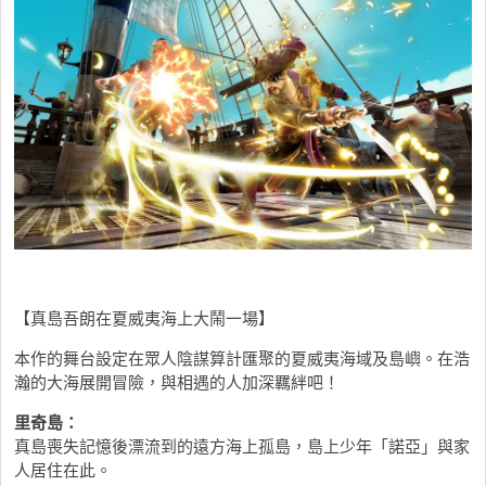
【真島吾朗在夏威夷海上大鬧一場】
本作的舞台設定在眾人陰謀算計匯聚的夏威夷海域及島嶼。在浩
瀚的大海展開冒險，與相遇的人加深羈絆吧！
里奇島：
真島喪失記憶後漂流到的遠方海上孤島，島上少年「諾亞」與家
人居住在此。