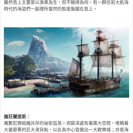
雖然島上主要是以漁業為生，但不曉得為何，有一群仿若大航海
時代的海盜們一副理所當然的態度盤踞在島上。
瘋狂蘭提斯：
複數犯罪組織共存的祕密孤島。洞窟深處有著廣大空間，堆積著
大量廢棄的巨大液貨船，以此為中心發展出一大歡樂城；亦是海