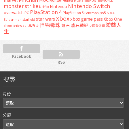
Monster Hunter
MONSTER HUNTER WORLD
Nintendo Switch
monster strike
Nintendo
Netflix
PlayStation 4
overwatch
ps5
PC
PlayStation 5
Pokemon
SDCC
Xbox
star wars
xbox game pass
Xbox One
starfield
Spider-man
怪物彈珠
遊戲人
爐石
爐石戰記
xbox series x
小島秀夫
艾爾登法環
生
Facebook
RSS
搜尋
月份
分類