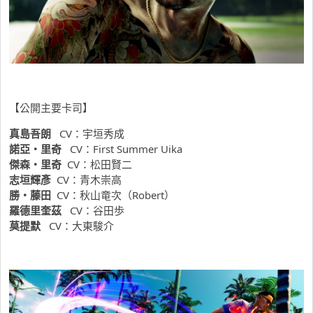
【公開主要卡司】
真島吾朗
CV：宇垣秀成
諾亞・里奇
CV：First Summer Uika
傑森・里奇
CV：松田賢二
志垣輝彥
CV：青木崇高
勝・藤田
CV：秋山竜次（Robert）
羅德里奎茲
CV：谷田歩
莫提默
CV：大東駿介