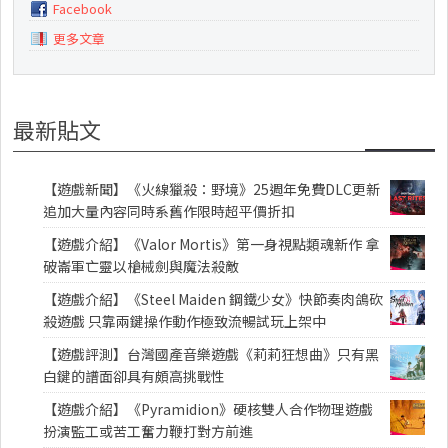
Facebook
更多文章
最新貼文
【遊戲新聞】《火線獵殺：野境》25週年免費DLC更新
追加大量內容同時系舊作限時超平價折扣
【遊戲介紹】《Valor Mortis》第一身視點類魂新作 拿
破崙軍亡靈以槍械劍與魔法殺敵
【遊戲介紹】《Steel Maiden 鋼鐵少女》快節奏肉鴿砍
殺遊戲 只靠兩鍵操作動作極致流暢試玩上架中
【遊戲評測】台灣國產音樂遊戲《莉莉狂想曲》只有黑
白鍵的譜面卻具有頗高挑戰性
【遊戲介紹】《Pyramidion》硬核雙人合作物理遊戲
扮演監工或苦工奮力鞭打對方前進