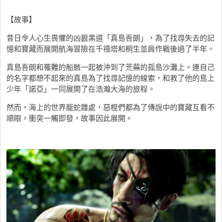
【故事】
昔日令人心生畏懼的凶狠黑道「真島吾朗」，為了找尋失去的記
憶和寶藏而展開航海冒險在千禧塔和桐生並肩作戰後過了半年。
真島吾朗和罹難的船骸一起被沖到了荒蕪的孤島沙灘上。連自己
的名字都想不起來的真島為了找尋記憶的線索，和救了他的島上
少年「諾亞」一同展開了在浩瀚大海的旅程。
然而，海上的世界龍蛇雜處，惡棍們都為了傳說中的寶藏互看不
順眼，衝突一觸即發，故事因此展開。