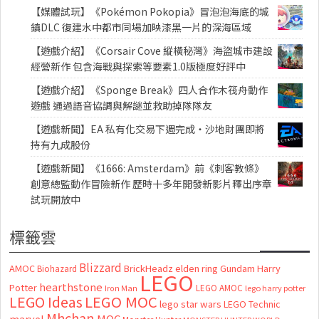
【媒體試玩】《Pokémon Pokopia》冒泡泡海底的城
鎮DLC 復建水中都市同場加映漆黑一片的深海區域
【遊戲介紹】《Corsair Cove 縱橫秘灣》海盜城市建設
經營新作 包含海戰與探索等要素1.0版極度好評中
【遊戲介紹】《Sponge Break》四人合作木筏舟動作
遊戲 通過語音協調與解謎並救助掉隊隊友
【遊戲新聞】EA 私有化交易下週完成・沙地財團即將
持有九成股份
【遊戲新聞】《1666: Amsterdam》前《刺客教條》
創意總監動作冒險新作 歷時十多年開發新影片釋出序章
試玩開放中
標籤雲
Blizzard
AMOC
BrickHeadz
elden ring
Gundam
Harry
Biohazard
LEGO
hearthstone
Potter
LEGO AMOC
lego harry potter
Iron Man
LEGO MOC
LEGO Ideas
lego star wars
LEGO Technic
Mhchan
marvel
MOC