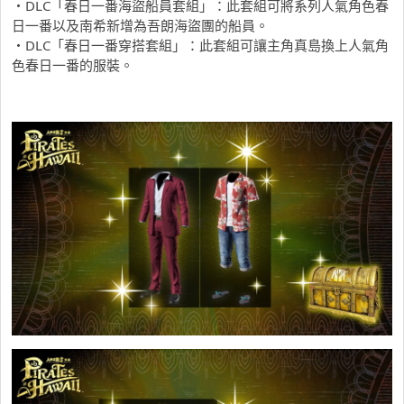
・DLC「春日一番海盜船員套組」：此套組可將系列人氣角色春
日一番以及南希新增為吾朗海盜團的船員。
・DLC「春日一番穿搭套組」：此套組可讓主角真島換上人氣角
色春日一番的服裝。