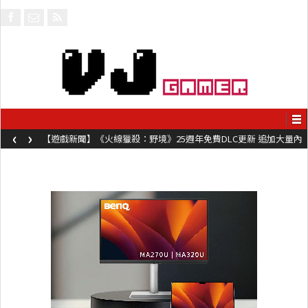
‹
›
【遊戲新聞】《火線獵殺：野境》25週年免費DLC更新 追加大量內
容同時系舊作限時超平價折扣