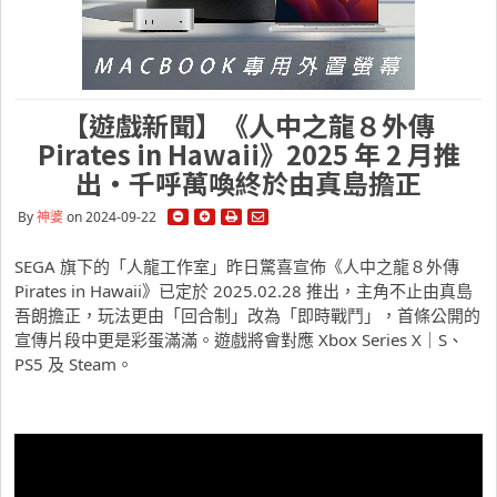
【遊戲新聞】《人中之龍８外傳
Pirates in Hawaii》2025 年 2 月推
出・千呼萬喚終於由真島擔正
By
神婆
on 2024-09-22
SEGA 旗下的「人龍工作室」昨日驚喜宣佈《人中之龍８外傳
Pirates in Hawaii》已定於 2025.02.28 推出，主角不止由真島
吾朗擔正，玩法更由「回合制」改為「即時戰鬥」，首條公開的
宣傳片段中更是彩蛋滿滿。遊戲將會對應 Xbox Series X｜S、
PS5 及 Steam。