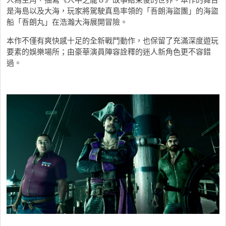
是海島以及大海，玩家將駕駛真島率領的「吾朗海盜團」的海盜
船「吾朗丸」在浩瀚大海展開冒險。
本作不僅有爽快感十足的全新戰鬥動作，也保留了充滿深度遊玩
要素的娛樂場所；由豪華演員陣容詮釋的迷人新角色更不容錯
過。