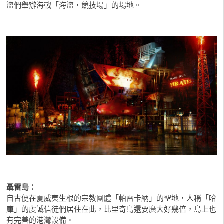
盜們舉辦海戰「海盜・競技場」的場地。
聶雷島：
自古便在夏威夷生根的宗教團體「帕雷卡納」的聖地，人稱「哈
庫」的虔誠信徒們居住在此，比里奇島還要廣大好幾倍，島上也
有完善的港灣設備。