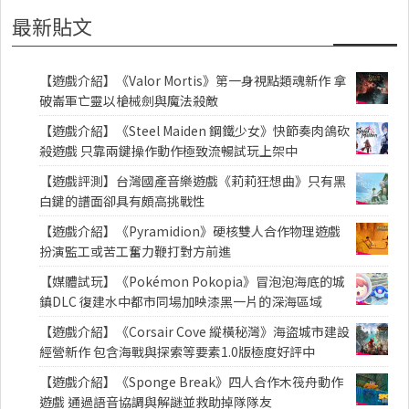
最新貼文
【遊戲介紹】《Valor Mortis》第一身視點類魂新作 拿
破崙軍亡靈以槍械劍與魔法殺敵
【遊戲介紹】《Steel Maiden 鋼鐵少女》快節奏肉鴿砍
殺遊戲 只靠兩鍵操作動作極致流暢試玩上架中
【遊戲評測】台灣國產音樂遊戲《莉莉狂想曲》只有黑
白鍵的譜面卻具有頗高挑戰性
【遊戲介紹】《Pyramidion》硬核雙人合作物理遊戲
扮演監工或苦工奮力鞭打對方前進
【媒體試玩】《Pokémon Pokopia》冒泡泡海底的城
鎮DLC 復建水中都市同場加映漆黑一片的深海區域
【遊戲介紹】《Corsair Cove 縱橫秘灣》海盜城市建設
經營新作 包含海戰與探索等要素1.0版極度好評中
【遊戲介紹】《Sponge Break》四人合作木筏舟動作
遊戲 通過語音協調與解謎並救助掉隊隊友