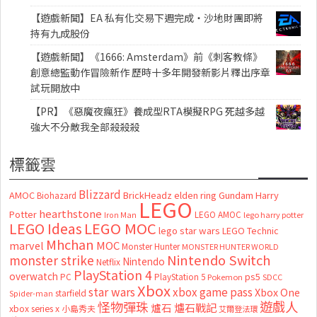
【遊戲新聞】EA 私有化交易下週完成・沙地財團即將
持有九成股份
【遊戲新聞】《1666: Amsterdam》前《刺客教條》
創意總監動作冒險新作 歷時十多年開發新影片釋出序章
試玩開放中
【PR】《惡魔夜瘋狂》養成型RTA模擬RPG 死越多越
強大不分敵我全部殺殺殺
標籤雲
Blizzard
AMOC
BrickHeadz
elden ring
Gundam
Harry
Biohazard
LEGO
hearthstone
Potter
LEGO AMOC
lego harry potter
Iron Man
LEGO MOC
LEGO Ideas
lego star wars
LEGO Technic
Mhchan
marvel
MOC
Monster Hunter
MONSTER HUNTER WORLD
Nintendo Switch
monster strike
Nintendo
Netflix
PlayStation 4
overwatch
ps5
PC
PlayStation 5
Pokemon
SDCC
Xbox
star wars
xbox game pass
Xbox One
starfield
Spider-man
怪物彈珠
遊戲人
爐石
爐石戰記
xbox series x
小島秀夫
艾爾登法環