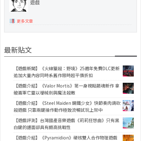
遊戲
更多文章
最新貼文
【遊戲新聞】《火線獵殺：野境》25週年免費DLC更新
追加大量內容同時系舊作限時超平價折扣
【遊戲介紹】《Valor Mortis》第一身視點類魂新作 拿
破崙軍亡靈以槍械劍與魔法殺敵
【遊戲介紹】《Steel Maiden 鋼鐵少女》快節奏肉鴿砍
殺遊戲 只靠兩鍵操作動作極致流暢試玩上架中
【遊戲評測】台灣國產音樂遊戲《莉莉狂想曲》只有黑
白鍵的譜面卻具有頗高挑戰性
【遊戲介紹】《Pyramidion》硬核雙人合作物理遊戲