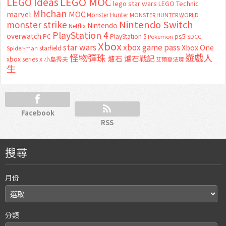
LEGO MOC
LEGO Ideas
lego star wars
LEGO Technic
Mhchan
marvel
MOC
Monster Hunter
MONSTER HUNTER WORLD
Nintendo Switch
monster strike
Nintendo
Netflix
PlayStation 4
overwatch
ps5
PC
PlayStation 5
Pokemon
SDCC
Xbox
star wars
xbox game pass
Xbox One
starfield
Spider-man
怪物彈珠
遊戲人
爐石
爐石戰記
xbox series x
小島秀夫
艾爾登法環
生
Facebook
RSS
搜尋
月份
分類