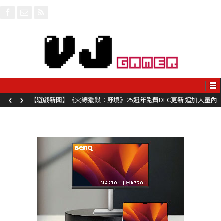
‹
›
【遊戲新聞】《火線獵殺：野境》25週年免費DLC更新 追加大量內
容同時系舊作限時超平價折扣