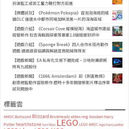
扮演監工或苦工奮力鞭打對方前進
【媒體試玩】《Pokémon Pokopia》冒泡泡海底的城
鎮DLC 復建水中都市同場加映漆黑一片的深海區域
【遊戲介紹】《Corsair Cove 縱橫秘灣》海盜城市建設
經營新作 包含海戰與探索等要素1.0版極度好評中
【遊戲介紹】《Sponge Break》四人合作木筏舟動作
遊戲 通過語音協調與解謎並救助掉隊隊友
【遊戲新聞】EA 私有化交易下週完成・沙地財團即將
持有九成股份
【遊戲新聞】《1666: Amsterdam》前《刺客教條》
創意總監動作冒險新作 歷時十多年開發新影片釋出序章
試玩開放中
標籤雲
Blizzard
AMOC
BrickHeadz
elden ring
Gundam
Harry
Biohazard
LEGO
hearthstone
Potter
LEGO AMOC
lego harry potter
Iron Man