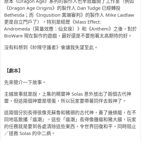
原本《Dragon Age》系列的製作人也早就離開了工作室（例如
《Dragon Age Origins》的製作人 Dan Tudge 已經轉投
Bethesda；而《Inqusition 異端審判》的製作人 Mike Laidlaw
更是自立門戶了），特別是經歷《Mass Effect:
Andromeda（質量效應：仙女座）》和《Anthem》之後，對於
BioWare 現在製作的遊戲，最好還是不要抱著太高期待的好。
沒有料想到《紗障守護者》會讓我失望至此。
【劇本】
先來簡介一下故事。
主線故事就是說，上集的精靈神 Solas 意外放出了兩個古代神
靈，但這兩個神靈是壞蛋，所以玩家要帶著同伴去殺神了。
這兩個分別長得很像克蘇魯和豬頭的古代神，養了幾條龍，在不
同地區散播「瘟潮」，這些「瘟潮」長得像腫瘤和豬大腸，玩家
的任務就是要到各處清除這些東西，令世界回復和平，同時阻止
／拯救 Solas 的中二病。