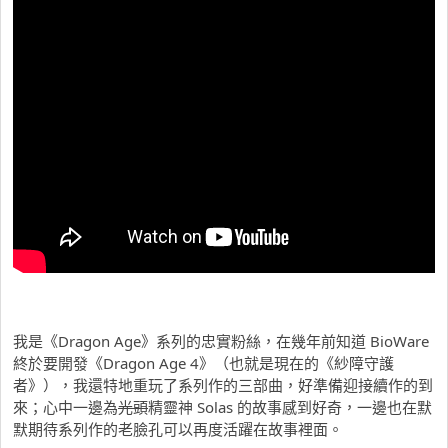
我是《Dragon Age》系列的忠實粉絲，在幾年前知道 BioWare
終於要開發《Dragon Age 4》（也就是現在的《紗障守護
者》），我還特地重玩了系列作的三部曲，好準備迎接續作的到
來；心中一邊為
光頭
精靈神 Solas 的故事感到好奇，一邊也在默
默期待系列作的老臉孔可以再度活躍在故事裡面。