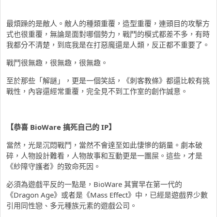
最煩躁的是敵人。敵人的種類重覆，造型重覆，連頭目的攻擊方
式也很重覆，無論是面對哪個勢力，戰鬥的模式都差不多，有時
我都分不清楚，到底我是在打惡魔還是人類，反正都不重要了。
戰鬥很無趣，很無趣，很無趣。
至於那些「解謎」，更是一個笑話，《刺客教條》都還比較有挑
戰性，內容還經常重覆，完全見不到工作室的創作誠意。
【恭喜 BioWare 搞死自己的 IP】
當然，光是沉悶戰鬥，當然不會達至如此悽慘的銷量。劇本破
碎，人物設計難看，人物故事和互動更是一團屎。這些，才是
《紗障守護者》的致命死因。
必須為遊戲平反的一點是，BioWare 其實早在第一代的
《Dragon Age》或者是《Mass Effect》中，已經是遊戲界少數
引用同性戀、多元種族元素的遊戲公司。