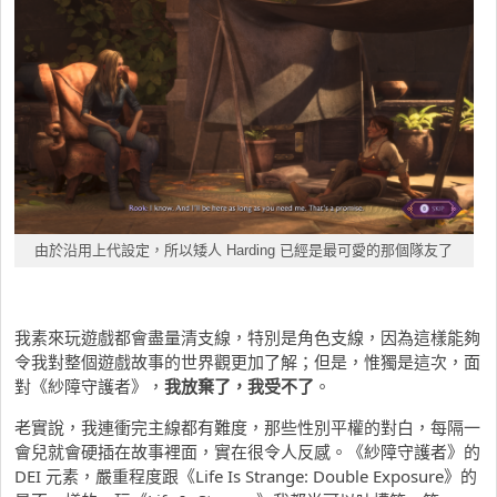
由於沿用上代設定，所以矮人 Harding 已經是最可愛的那個隊友了
我素來玩遊戲都會盡量清支線，特別是角色支線，因為這樣能夠
令我對整個遊戲故事的世界觀更加了解；但是，惟獨是這次，面
對《紗障守護者》，
我放棄了，我受不了
。
老實說，我連衝完主線都有難度，那些性別平權的對白，每隔一
會兒就會硬插在故事裡面，實在很令人反感。《紗障守護者》的
DEI 元素，嚴重程度跟《Life Is Strange: Double Exposure》的