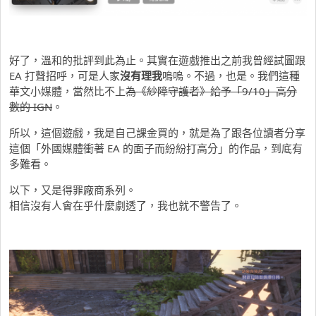
好了，溫和的批評到此為止。其實在遊戲推出之前我曾經試圖跟
EA 打聲招呼，可是人家
沒有理我
嗚嗚。不過，也是。我們這種
華文小媒體，當然比不上
為《紗障守護者》給予「9/10」高分
數的 IGN
。
所以，這個遊戲，我是自己課金買的，就是為了跟各位讀者分享
這個「外國媒體衝著 EA 的面子而紛紛打高分」的作品，到底有
多難看。
以下，又是得罪廠商系列。
相信沒有人會在乎什麼劇透了，我也就不警告了。