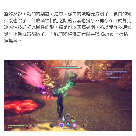
整體來說，戰鬥的樂趣，是零。從前的戰略元素沒了，戰鬥的緊
張感也沒了，什麼屬性相剋之類的要素也幾乎不再存在（就算用
冰屬性技能打冰屬性的龍，還是可以無痛過關，所以我許多時候
幾乎連換武器都懶了）；戰鬥變得像是無腦手機 Game 一樣枯
燥無趣。