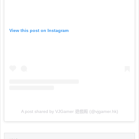
View this post on Instagram
A post shared by VJGamer 遊戲殿 (@vjgamer.hk)