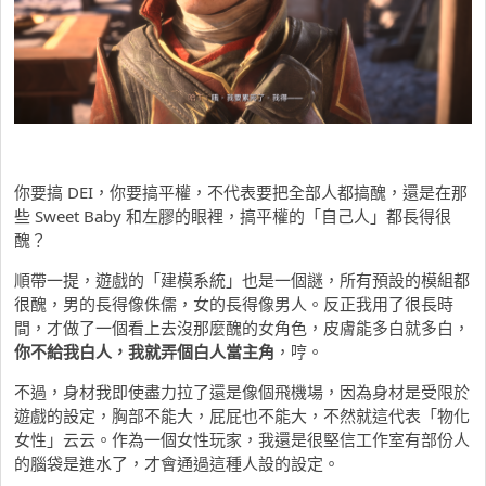
你要搞 DEI，你要搞平權，不代表要把全部人都搞醜，還是在那
些 Sweet Baby 和左膠的眼裡，搞平權的「自己人」都長得很
醜？
順帶一提，遊戲的「建模系統」也是一個謎，所有預設的模組都
很醜，男的長得像侏儒，女的長得像男人。反正我用了很長時
間，才做了一個看上去沒那麼醜的女角色，皮膚能多白就多白，
你不給我白人，我就弄個白人當主角
，哼。
不過，身材我即使盡力拉了還是像個飛機場，因為身材是受限於
遊戲的設定，胸部不能大，屁屁也不能大，不然就這代表「物化
女性」云云。作為一個女性玩家，我還是很堅信工作室有部份人
的腦袋是進水了，才會通過這種人設的設定。