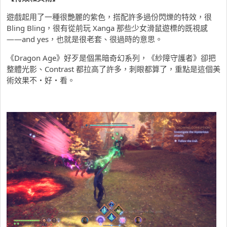
遊戲起用了一種很艷麗的紫色，搭配許多過份閃爍的特效，很
Bling Bling，很有從前玩 Xanga 那些少女滑鼠遊標的既視感
——and yes，也就是很老套、很過時的意思。
《Dragon Age》好歹是個黑暗奇幻系列，《紗障守護者》卻把
整體光影、Contrast 都拉高了許多，刺眼都算了，重點是這個美
術效果不・好・看。