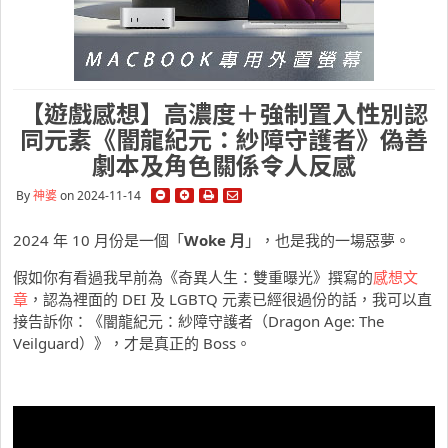
【遊戲感想】高濃度＋強制置入性別認
同元素《闇龍紀元：紗障守護者》偽善
劇本及角色關係令人反感
By
神婆
on 2024-11-14
2024 年 10 月份是一個「
Woke 月
」，也是我的一場惡夢。
假如你有看過我早前為《奇異人生：雙重曝光》撰寫的
感想文
章
，認為裡面的 DEI 及 LGBTQ 元素已經很過份的話，我可以直
接告訴你：《闇龍紀元：紗障守護者（Dragon Age: The
Veilguard）》，才是真正的 Boss。