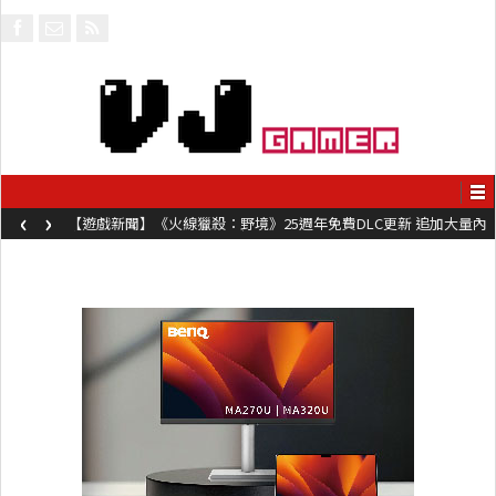
‹
›
【遊戲新聞】《火線獵殺：野境》25週年免費DLC更新 追加大量內
容同時系舊作限時超平價折扣