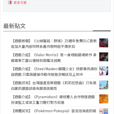
更多文章
最新貼文
【遊戲新聞】《火線獵殺：野境》25週年免費DLC更新
追加大量內容同時系舊作限時超平價折扣
【遊戲介紹】《Valor Mortis》第一身視點類魂新作 拿
破崙軍亡靈以槍械劍與魔法殺敵
【遊戲介紹】《Steel Maiden 鋼鐵少女》快節奏肉鴿砍
殺遊戲 只靠兩鍵操作動作極致流暢試玩上架中
【遊戲評測】台灣國產音樂遊戲《莉莉狂想曲》只有黑
白鍵的譜面卻具有頗高挑戰性
【遊戲介紹】《Pyramidion》硬核雙人合作物理遊戲
扮演監工或苦工奮力鞭打對方前進
【媒體試玩】《Pokémon Pokopia》冒泡泡海底的城