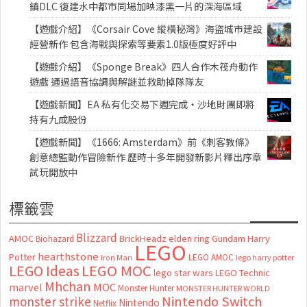
鎮DLC 復建水中都市同場加映漆黑一片的深海區域
【遊戲介紹】《Corsair Cove 縱橫秘灣》海盜城市建設
經營新作 包含海戰與探索等要素1.0版極度好評中
【遊戲介紹】《Sponge Break》四人合作木筏舟動作
遊戲 通過語音協調與解謎並救助掉隊隊友
【遊戲新聞】EA 私有化交易下週完成・沙地財團即將
持有九成股份
【遊戲新聞】《1666: Amsterdam》前《刺客教條》
創意總監動作冒險新作 歷時十多年開發新影片釋出序章
試玩開放中
標籤雲
Blizzard
AMOC
BrickHeadz
elden ring
Gundam
Harry
Biohazard
LEGO
hearthstone
Potter
LEGO AMOC
lego harry potter
Iron Man
LEGO MOC
LEGO Ideas
lego star wars
LEGO Technic
Mhchan
marvel
MOC
Monster Hunter
MONSTER HUNTER WORLD
Nintendo Switch
monster strike
Nintendo
Netflix