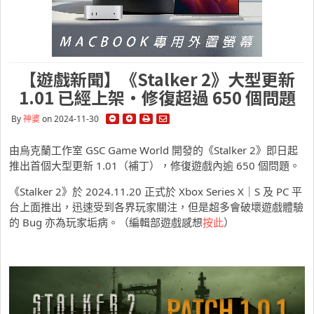
【遊戲新聞】《Stalker 2》大型更新
1.01 已經上架・修復超過 650 個問題
By
神婆
on 2024-11-30
由烏克蘭工作室 GSC Game World 開發的《Stalker 2》即日起
推出首個大型更新 1.01（補丁），修復遊戲內逾 650 個問題。
《Stalker 2》於 2024.11.20 正式於 Xbox Series X｜S 及 PC 平
台上面推出，迅速受到各界玩家關注，但是超多會破壞遊戲體驗
的 Bug 亦為玩家垢病。（編輯部遊戲感想
按此
）