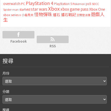
PlayStation 4
overwatch
ps5
PC
PlayStation 5
Pokemon
SDCC
Xbox
star wars
xbox game pass
Xbox One
starfield
Spider-man
怪物彈珠
遊戲人
爐石
爐石戰記
xbox series x
小島秀夫
艾爾登法環
生
Facebook
RSS
搜尋
月份
分類
搜尋