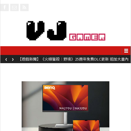
‹
›
【遊戲新聞】《火線獵殺：野境》25週年免費DLC更新 追加大量內
容同時系舊作限時超平價折扣