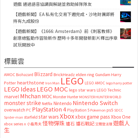
遊戲 通過語音協調與解謎並救助掉隊隊友
【遊戲新聞】EA 私有化交易下週完成・沙地財團即將
持有九成股份
【遊戲新聞】《1666: Amsterdam》前《刺客教條》
創意總監動作冒險新作 歷時十多年開發新影片釋出序章
試玩開放中
標籤雲
Blizzard
AMOC
BrickHeadz
elden ring
Gundam
Harry
Biohazard
LEGO
hearthstone
Potter
LEGO AMOC
lego harry potter
Iron Man
LEGO MOC
LEGO Ideas
lego star wars
LEGO Technic
Mhchan
marvel
MOC
Monster Hunter
MONSTER HUNTER WORLD
Nintendo Switch
monster strike
Nintendo
Netflix
PlayStation 4
overwatch
ps5
PC
PlayStation 5
Pokemon
SDCC
Xbox
star wars
xbox game pass
Xbox One
starfield
Spider-man
怪物彈珠
遊戲人
爐石
爐石戰記
xbox series x
小島秀夫
艾爾登法環
生