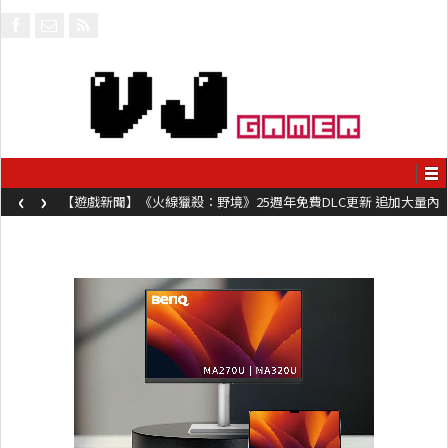
‹
›
【遊戲新聞】《火線獵殺：野境》25週年免費DLC更新 追加大量內
容同時系舊作限時超平價折扣