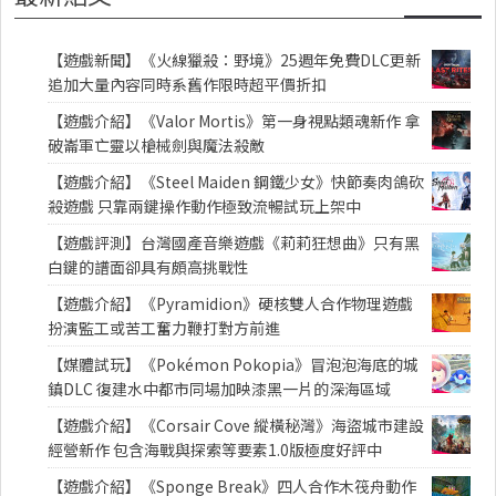
【遊戲新聞】《火線獵殺：野境》25週年免費DLC更新
追加大量內容同時系舊作限時超平價折扣
【遊戲介紹】《Valor Mortis》第一身視點類魂新作 拿
破崙軍亡靈以槍械劍與魔法殺敵
【遊戲介紹】《Steel Maiden 鋼鐵少女》快節奏肉鴿砍
殺遊戲 只靠兩鍵操作動作極致流暢試玩上架中
【遊戲評測】台灣國產音樂遊戲《莉莉狂想曲》只有黑
白鍵的譜面卻具有頗高挑戰性
【遊戲介紹】《Pyramidion》硬核雙人合作物理遊戲
扮演監工或苦工奮力鞭打對方前進
【媒體試玩】《Pokémon Pokopia》冒泡泡海底的城
鎮DLC 復建水中都市同場加映漆黑一片的深海區域
【遊戲介紹】《Corsair Cove 縱橫秘灣》海盜城市建設
經營新作 包含海戰與探索等要素1.0版極度好評中
【遊戲介紹】《Sponge Break》四人合作木筏舟動作