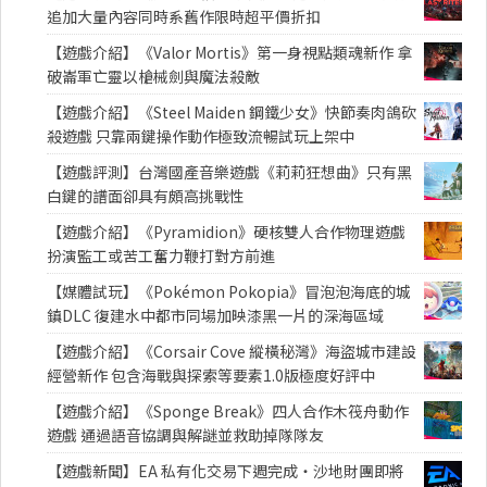
追加大量內容同時系舊作限時超平價折扣
【遊戲介紹】《Valor Mortis》第一身視點類魂新作 拿
破崙軍亡靈以槍械劍與魔法殺敵
【遊戲介紹】《Steel Maiden 鋼鐵少女》快節奏肉鴿砍
殺遊戲 只靠兩鍵操作動作極致流暢試玩上架中
【遊戲評測】台灣國產音樂遊戲《莉莉狂想曲》只有黑
白鍵的譜面卻具有頗高挑戰性
【遊戲介紹】《Pyramidion》硬核雙人合作物理遊戲
扮演監工或苦工奮力鞭打對方前進
【媒體試玩】《Pokémon Pokopia》冒泡泡海底的城
鎮DLC 復建水中都市同場加映漆黑一片的深海區域
【遊戲介紹】《Corsair Cove 縱橫秘灣》海盜城市建設
經營新作 包含海戰與探索等要素1.0版極度好評中
【遊戲介紹】《Sponge Break》四人合作木筏舟動作
遊戲 通過語音協調與解謎並救助掉隊隊友
【遊戲新聞】EA 私有化交易下週完成・沙地財團即將