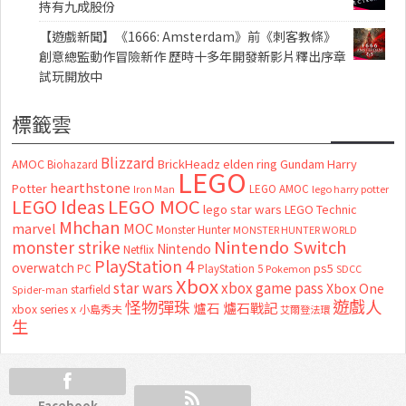
持有九成股份
【遊戲新聞】《1666: Amsterdam》前《刺客教條》
創意總監動作冒險新作 歷時十多年開發新影片釋出序章
試玩開放中
標籤雲
Blizzard
AMOC
BrickHeadz
elden ring
Gundam
Harry
Biohazard
LEGO
hearthstone
Potter
LEGO AMOC
lego harry potter
Iron Man
LEGO MOC
LEGO Ideas
lego star wars
LEGO Technic
Mhchan
marvel
MOC
Monster Hunter
MONSTER HUNTER WORLD
Nintendo Switch
monster strike
Nintendo
Netflix
PlayStation 4
overwatch
ps5
PC
PlayStation 5
Pokemon
SDCC
Xbox
star wars
xbox game pass
Xbox One
starfield
Spider-man
怪物彈珠
遊戲人
爐石
爐石戰記
xbox series x
小島秀夫
艾爾登法環
生
Facebook