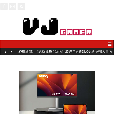
‹
›
【遊戲新聞】《火線獵殺：野境》25週年免費DLC更新 追加大量內
容同時系舊作限時超平價折扣