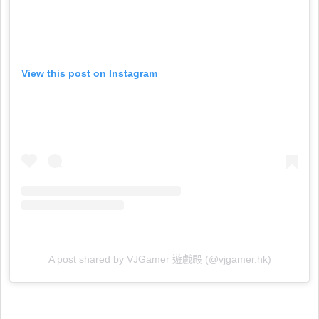
View this post on Instagram
A post shared by VJGamer 遊戲殿 (@vjgamer.hk)