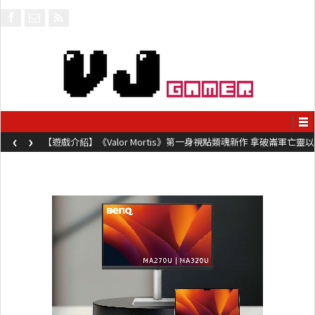
‹
›
【遊戲介紹】《Valor Mortis》第一身視點類魂新作 拿破崙軍亡靈以
槍械劍與魔法殺敵