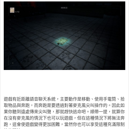
遊戲有近距離語音聊天系統，主要動作是移動、使用手電筒、拾
取物品與奔跑，而奔跑是要透過對著麥克風尖叫操作的。因此如
果你聽到遠處傳來尖叫聲，那就趕快逃命吧。順帶一提，就算你
在沒有麥克風的情況下也可以玩遊戲，但在這種情況下將無法奔
跑，這會使遊戲變得更加困難，當然你也可以享受這種充滿限制