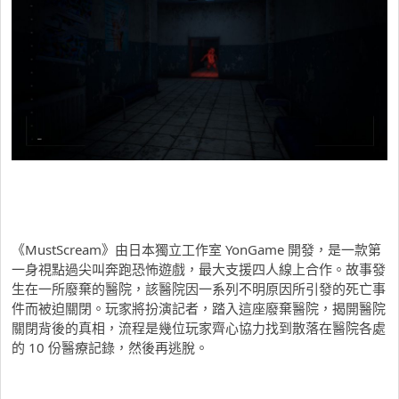
《MustScream》由日本獨立工作室 YonGame 開發，是一款第
一身視點過尖叫奔跑恐怖遊戲，最大支援四人線上合作。故事發
生在一所廢棄的醫院，該醫院因一系列不明原因所引發的死亡事
件而被迫關閉。玩家將扮演記者，踏入這座廢棄醫院，揭開醫院
關閉背後的真相，流程是幾位玩家齊心協力找到散落在醫院各處
的 10 份醫療記錄，然後再逃脫。