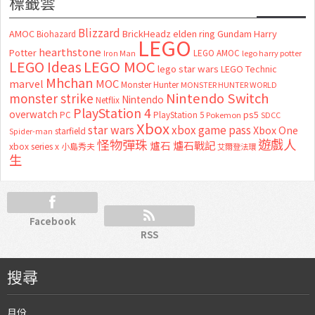
標籤雲
Blizzard
AMOC
BrickHeadz
elden ring
Gundam
Harry
Biohazard
LEGO
hearthstone
Potter
LEGO AMOC
lego harry potter
Iron Man
LEGO MOC
LEGO Ideas
lego star wars
LEGO Technic
Mhchan
marvel
MOC
Monster Hunter
MONSTER HUNTER WORLD
Nintendo Switch
monster strike
Nintendo
Netflix
PlayStation 4
overwatch
ps5
PC
PlayStation 5
Pokemon
SDCC
Xbox
star wars
xbox game pass
Xbox One
starfield
Spider-man
怪物彈珠
遊戲人
爐石
爐石戰記
xbox series x
小島秀夫
艾爾登法環
生
Facebook
RSS
搜尋
月份