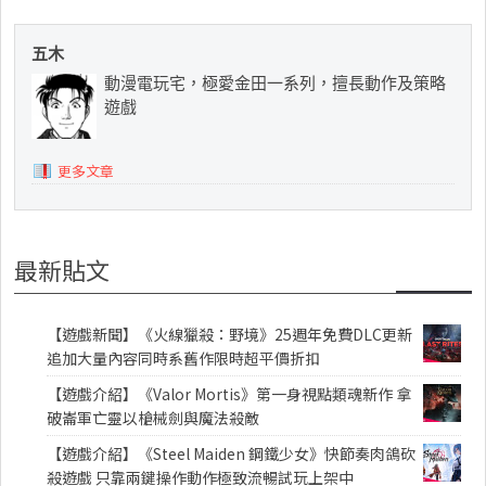
五木
動漫電玩宅，極愛金田一系列，擅長動作及策略
遊戲
更多文章
最新貼文
【遊戲新聞】《火線獵殺：野境》25週年免費DLC更新
追加大量內容同時系舊作限時超平價折扣
【遊戲介紹】《Valor Mortis》第一身視點類魂新作 拿
破崙軍亡靈以槍械劍與魔法殺敵
【遊戲介紹】《Steel Maiden 鋼鐵少女》快節奏肉鴿砍
殺遊戲 只靠兩鍵操作動作極致流暢試玩上架中