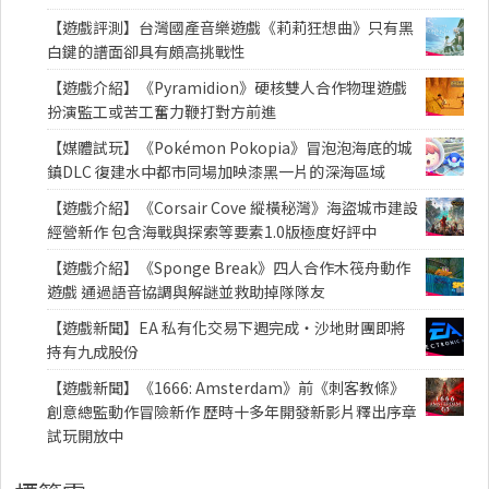
【遊戲評測】台灣國產音樂遊戲《莉莉狂想曲》只有黑
白鍵的譜面卻具有頗高挑戰性
【遊戲介紹】《Pyramidion》硬核雙人合作物理遊戲
扮演監工或苦工奮力鞭打對方前進
【媒體試玩】《Pokémon Pokopia》冒泡泡海底的城
鎮DLC 復建水中都市同場加映漆黑一片的深海區域
【遊戲介紹】《Corsair Cove 縱橫秘灣》海盜城市建設
經營新作 包含海戰與探索等要素1.0版極度好評中
【遊戲介紹】《Sponge Break》四人合作木筏舟動作
遊戲 通過語音協調與解謎並救助掉隊隊友
【遊戲新聞】EA 私有化交易下週完成・沙地財團即將
持有九成股份
【遊戲新聞】《1666: Amsterdam》前《刺客教條》
創意總監動作冒險新作 歷時十多年開發新影片釋出序章
試玩開放中