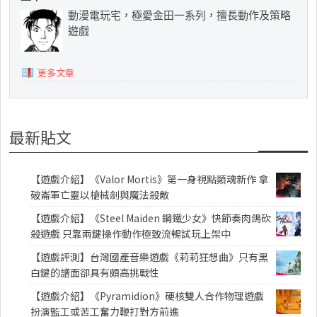
動漫電玩宅，極愛金田一系列，擅長動作及策略
遊戲
更多文章
最新貼文
【遊戲介紹】《Valor Mortis》第一身視點類魂新作 拿
破崙軍亡靈以槍械劍與魔法殺敵
【遊戲介紹】《Steel Maiden 鋼鐵少女》快節奏肉鴿砍
殺遊戲 只靠兩鍵操作動作極致流暢試玩上架中
【遊戲評測】台灣國產音樂遊戲《莉莉狂想曲》只有黑
白鍵的譜面卻具有頗高挑戰性
【遊戲介紹】《Pyramidion》硬核雙人合作物理遊戲
扮演監工或苦工奮力鞭打對方前進