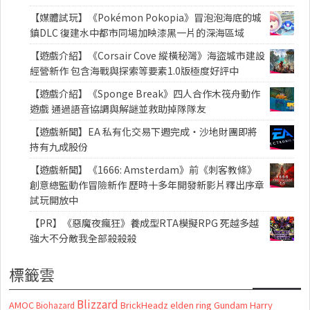
【媒體試玩】《Pokémon Pokopia》冒泡泡海底的城
鎮DLC 復建水中都市同場加映漆黑一片的深海區域
【遊戲介紹】《Corsair Cove 縱橫秘灣》海盜城市建設
經營新作 包含海戰與探索等要素1.0版極度好評中
【遊戲介紹】《Sponge Break》四人合作木筏舟動作
遊戲 通過語音協調與解謎並救助掉隊隊友
【遊戲新聞】EA 私有化交易下週完成・沙地財團即將
持有九成股份
【遊戲新聞】《1666: Amsterdam》前《刺客教條》
創意總監動作冒險新作 歷時十多年開發新影片釋出序章
試玩開放中
【PR】《惡魔夜瘋狂》養成型RTA模擬RPG 死越多越
強大不分敵我全部殺殺殺
標籤雲
Blizzard
AMOC
BrickHeadz
elden ring
Gundam
Harry
Biohazard