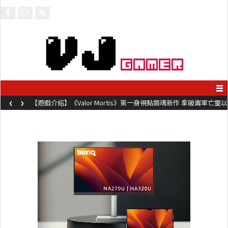
‹
›
【遊戲介紹】《Valor Mortis》第一身視點類魂新作 拿破崙軍亡靈以
槍械劍與魔法殺敵