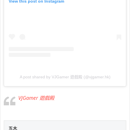
View this post on Instagram
A post shared by VJGamer 遊戲殿 (@vjgamer.hk)
VJGamer 遊戲殿
五木