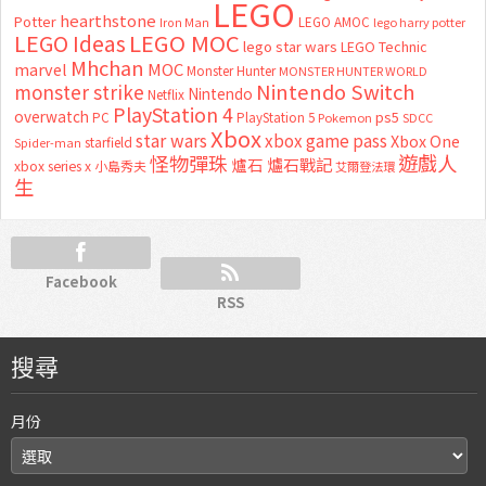
LEGO
hearthstone
Potter
LEGO AMOC
lego harry potter
Iron Man
LEGO MOC
LEGO Ideas
lego star wars
LEGO Technic
Mhchan
marvel
MOC
Monster Hunter
MONSTER HUNTER WORLD
Nintendo Switch
monster strike
Nintendo
Netflix
PlayStation 4
overwatch
ps5
PC
PlayStation 5
Pokemon
SDCC
Xbox
star wars
xbox game pass
Xbox One
starfield
Spider-man
怪物彈珠
遊戲人
爐石
爐石戰記
xbox series x
小島秀夫
艾爾登法環
生
Facebook
RSS
搜尋
月份