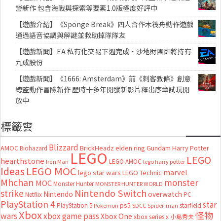
營新作 包含海戰與探索等要素1.0版極度好評中
【遊戲介紹】《Sponge Break》四人合作木筏舟動作遊戲
通過語音協調與解謎並救助掉隊隊友
【遊戲新聞】EA 私有化交易下週完成・沙地財團即將持有
九成股份
【遊戲新聞】《1666: Amsterdam》前《刺客教條》創意
總監動作冒險新作 歷時十多年開發新影片釋出序章試玩開
放中
標籤雲
Blizzard
AMOC
BrickHeadz
elden ring
Gundam
Harry Potter
Biohazard
LEGO
LEGO
hearthstone
LEGO AMOC
lego harry potter
Iron Man
LEGO MOC
Ideas
marvel
lego star wars
LEGO Technic
Mhchan
monster
MOC
Monster Hunter
MONSTER HUNTER WORLD
Nintendo Switch
strike
Nintendo
overwatch
Netflix
PC
PlayStation 4
star
ps5
starfield
PlayStation 5
Pokemon
SDCC
Spider-man
Xbox
怪物
wars
xbox game pass
Xbox One
xbox series x
小島秀夫