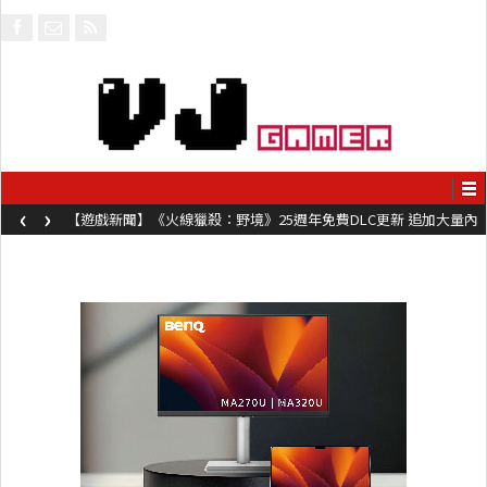
‹
›
【遊戲新聞】《火線獵殺：野境》25週年免費DLC更新 追加大量內
容同時系舊作限時超平價折扣