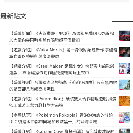
最新貼文
【遊戲新聞】《火線獵殺：野境》25週年免費DLC更新 追
加大量內容同時系舊作限時超平價折扣
【遊戲介紹】《Valor Mortis》第一身視點類魂新作 拿破崙
軍亡靈以槍械劍與魔法殺敵
【遊戲介紹】《Steel Maiden 鋼鐵少女》快節奏肉鴿砍殺
遊戲 只靠兩鍵操作動作極致流暢試玩上架中
【遊戲評測】台灣國產音樂遊戲《莉莉狂想曲》只有黑白鍵
的譜面卻具有頗高挑戰性
【遊戲介紹】《Pyramidion》硬核雙人合作物理遊戲 扮演
監工或苦工奮力鞭打對方前進
【媒體試玩】《Pokémon Pokopia》冒泡泡海底的城鎮
DLC 復建水中都市同場加映漆黑一片的深海區域
【遊戲介紹】《Corsair Cove 縱橫秘灣》海盜城市建設經