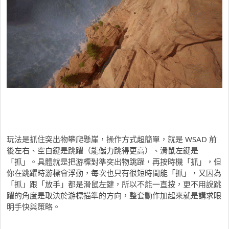
玩法是抓住突出物攀爬懸崖，操作方式超簡單，就是 WSAD 前
後左右、空白鍵是跳躍（能儲力跳得更高）、滑鼠左鍵是
「抓」。具體就是把游標對準突出物跳躍，再按時機「抓」，但
你在跳躍時游標會浮動，每次也只有很短時間能「抓」，又因為
「抓」跟「放手」都是滑鼠左鍵，所以不能一直按，更不用說跳
躍的角度是取決於游標描準的方向，整套動作加起來就是講求眼
明手快與策略。