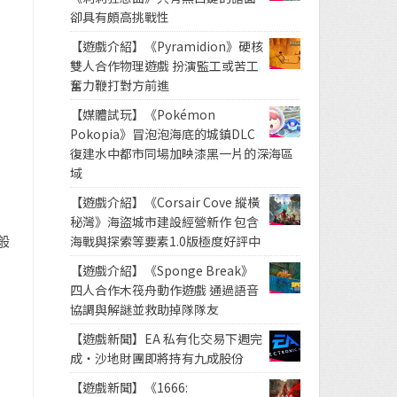
卻具有頗高挑戰性
【遊戲介紹】《Pyramidion》硬核
雙人合作物理遊戲 扮演監工或苦工
奮力鞭打對方前進
【媒體試玩】《Pokémon
Pokopia》冒泡泡海底的城鎮DLC
復建水中都市同場加映漆黑一片的深海區
域
【遊戲介紹】《Corsair Cove 縱橫
秘灣》海盜城市建設經營新作 包含
般
海戰與探索等要素1.0版極度好評中
【遊戲介紹】《Sponge Break》
四人合作木筏舟動作遊戲 通過語音
協調與解謎並救助掉隊隊友
【遊戲新聞】EA 私有化交易下週完
成・沙地財團即將持有九成股份
【遊戲新聞】《1666: