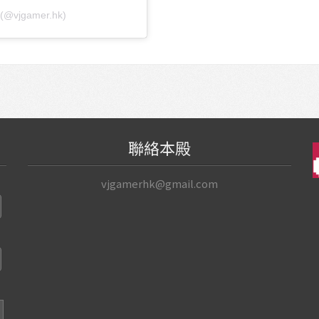
(@vjgamer.hk)
聯絡本殿
vjgamerhk@gmail.com