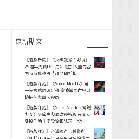
最新貼文
【遊戲新聞】《火線獵殺：野境》
25週年免費DLC更新 追加大量內容
同時系舊作限時超平價折扣
【遊戲介紹】《Valor Mortis》第
一身視點類魂新作 拿破崙軍亡靈以
槍械劍與魔法殺敵
【遊戲介紹】《Steel Maiden 鋼鐵
少女》快節奏肉鴿砍殺遊戲 只靠兩
鍵操作動作極致流暢試玩上架中
【遊戲評測】台灣國產音樂遊戲
《莉莉狂想曲》只有黑白鍵的譜面