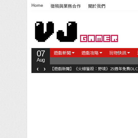
Home
徵稿與業務合作
關於我們
07
遊戲新聞
遊戲攻略
玩物快訊
Aug
‹
›
【遊戲新聞】《火線獵殺：野境》25週年免費DL