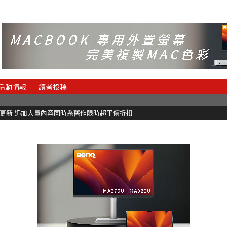
活動情報
讀者投稿
C更新 追加大量內容同時系舊作限時超平價折扣