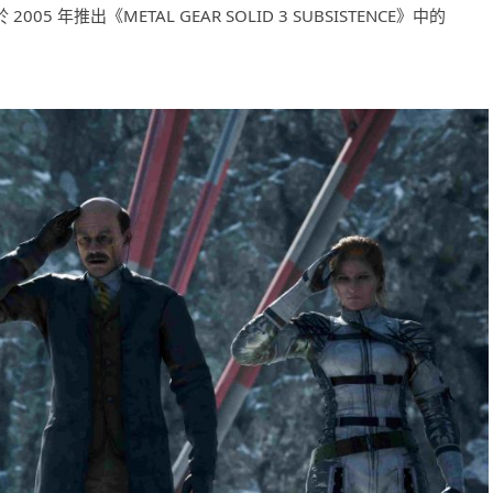
05 年推出《METAL GEAR SOLID 3 SUBSISTENCE》中的