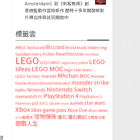
Amsterdam》前《刺客教條》創
意總監動作冒險新作 歷時十多年開發新影
片釋出序章試玩開放中
標籤雲
Blizzard
AMOC
BrickHeadz
elden ring
Biohazard
hearthstone
Gundam
Harry Potter
Iron Man
LEGO
LEGO
LEGO AMOC
lego harry potter
LEGO MOC
Ideas
lego star wars
Mhchan
marvel
MOC
LEGO Technic
Monster
monster strike
Hunter
MONSTER HUNTER WORLD
Nintendo Switch
Nintendo
Netflix
PlayStation 4
overwatch
PC
PlayStation 5
star wars
ps5
starfield
Pokemon
SDCC
Spider-man
Xbox
xbox game pass
Xbox One
xbox series
怪物彈珠
爐石
爐石戰記
x
小島秀夫
艾爾登法環
遊戲人生
錄