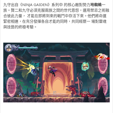
九守出自《NINJA GAIDEN》系列中 的核心敵對勢力
地蜘蛛
一
族。賢二和九守必須克服兩族之間的世代恩怨，運用禁忌之術融
合彼此力量， 才能在即將到來的戰鬥中存活下來。
他們將命運
緊密相連，在充分發揮各自才能的同時，共同經歷一 場對靈魂
與技藝的終極考驗。