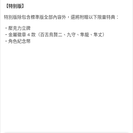
【特别版】
特別版除包含標準版全部內容外，還將附贈以下限量特典：
・壓克力立牌
・金屬徽章
4
款（百舌鳥賢二、九守、隼龍、隼丈）
・角色紀念幣