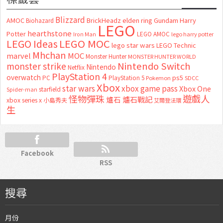
Blizzard
AMOC
BrickHeadz
elden ring
Gundam
Harry
Biohazard
LEGO
hearthstone
Potter
LEGO AMOC
lego harry potter
Iron Man
LEGO MOC
LEGO Ideas
lego star wars
LEGO Technic
Mhchan
marvel
MOC
Monster Hunter
MONSTER HUNTER WORLD
Nintendo Switch
monster strike
Nintendo
Netflix
PlayStation 4
overwatch
ps5
PC
PlayStation 5
Pokemon
SDCC
Xbox
star wars
xbox game pass
Xbox One
starfield
Spider-man
怪物彈珠
遊戲人
爐石
爐石戰記
xbox series x
小島秀夫
艾爾登法環
生
Facebook
RSS
搜尋
月份