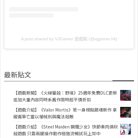
A post shared by VJGamer 遊戲殿 (@vjgamer.hk)
最新貼文
【遊戲新聞】《火線獵殺：野境》25週年免費DLC更新
追加大量內容同時系舊作限時超平價折扣
【遊戲介紹】《Valor Mortis》第一身視點類魂新作 拿
破崙軍亡靈以槍械劍與魔法殺敵
【遊戲介紹】《Steel Maiden 鋼鐵少女》快節奏肉鴿砍
殺遊戲 只靠兩鍵操作動作極致流暢試玩上架中