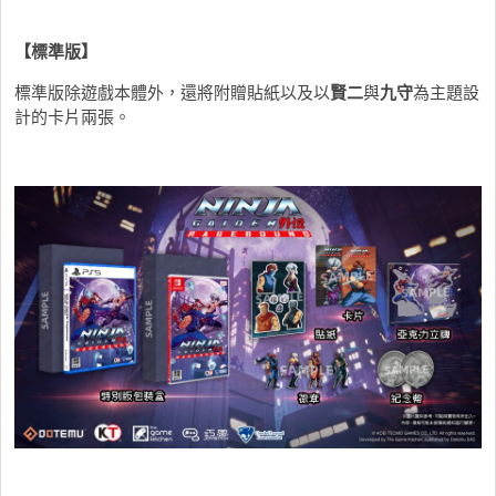
【標準版】
標準版除遊戲本體外，還將附贈貼紙以及以
賢二
與
九守
為主題設
計的卡片兩張。