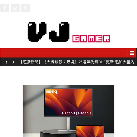
‹
›
【遊戲新聞】《火線獵殺：野境》25週年免費DLC更新 追加大量內
容同時系舊作限時超平價折扣