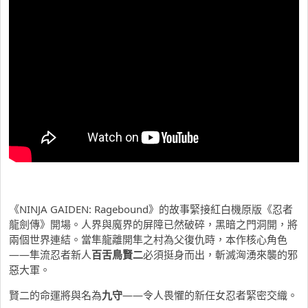
《NINJA GAIDEN: Ragebound》的故事緊接紅白機原版《忍者
龍劍傳》開場。人界與魔界的屏障已然破碎，黑暗之門洞開，將
兩個世界連結。當隼龍離開隼之村為父復仇時，本作核心角色
——隼流忍者新人
百舌鳥賢二
必須挺身而出，斬滅洶湧來襲的邪
惡大軍。
賢二的命運將與名為
九守
——
令人畏懼的新任女忍者緊密交織。