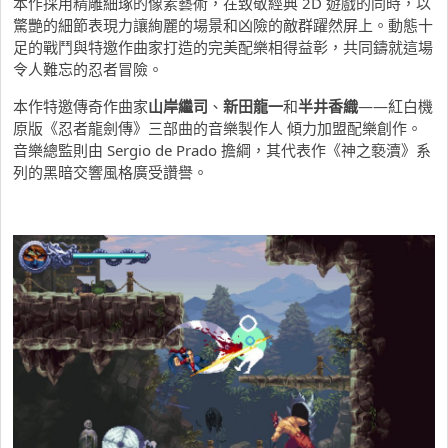
本作採用精雕細琢的像素藝術，在致敬經典 2D 遊戲的同時，以
驚艷的細節表現力讓絢麗的場景和凶險的敵群躍然屏上。動態十
足的戰鬥與特邀作曲家打造的完美配樂相得益彰，共同鑄就這場
令人難忘的忍者冒險。
本作特邀傳奇作曲家
山岸繼司
、
新田龍一
和
半井香織
——紅白機
原版《忍者龍劍傳》三部曲的音樂製作人 傾力加盟配樂創作。
音樂總監則由 Sergio de Prado 擔綱，其代表作《神之褻瀆》系
列的黑暗交響風格廣受讚譽。