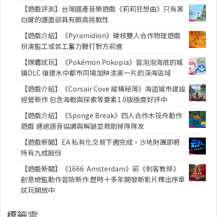
【遊戲評測】台灣國產音樂遊戲《莉莉狂想曲》只有黑
白鍵的譜面卻具有頗高挑戰性
【遊戲介紹】《Pyramidion》硬核雙人合作物理遊戲
扮演監工或苦工奮力鞭打對方前進
【媒體試玩】《Pokémon Pokopia》冒泡泡海底的城
鎮DLC 復建水中都市同場加映漆黑一片的深海區域
【遊戲介紹】《Corsair Cove 縱橫秘灣》海盜城市建設
經營新作 包含海戰與探索等要素1.0版極度好評中
【遊戲介紹】《Sponge Break》四人合作木筏舟動作
遊戲 通過語音協調與解謎並救助掉隊隊友
【遊戲新聞】EA 私有化交易下週完成・沙地財團即將
持有九成股份
【遊戲新聞】《1666: Amsterdam》前《刺客教條》
創意總監動作冒險新作 歷時十多年開發新影片釋出序章
試玩開放中
標籤雲