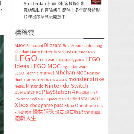
叫
Amsterdam》前《刺客教條》創
，
意總監動作冒險新作 歷時十多年開發新影
片釋出序章試玩開放中
標籤雲
Blizzard
AMOC
BrickHeadz
elden ring
Biohazard
hearthstone
Gundam
Harry Potter
Iron Man
LEGO
LEGO
LEGO AMOC
lego harry potter
LEGO MOC
Ideas
lego star wars
Mhchan
marvel
MOC
LEGO Technic
Monster
monster strike
Hunter
MONSTER HUNTER WORLD
Nintendo Switch
Nintendo
Netflix
PlayStation 4
overwatch
PC
PlayStation 5
star wars
ps5
starfield
Pokemon
SDCC
Spider-man
Xbox
xbox game pass
Xbox One
xbox series
怪物彈珠
爐石
爐石戰記
x
小島秀夫
艾爾登法環
遊戲人生