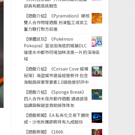
卻具有頗高挑戰性
【遊戲介紹】《Pyramidion》硬核
雙人合作物理遊戲 扮演監工或苦工
奮力鞭打對方前進
【媒體試玩】《Pokémon
Pokopia》冒泡泡海底的城鎮DLC
復建水中都市同場加映漆黑一片的深海區
域
【遊戲介紹】《Corsair Cove 縱橫
秘灣》海盜城市建設經營新作 包含
海戰與探索等要素1.0版極度好評中
【遊戲介紹】《Sponge Break》
四人合作木筏舟動作遊戲 通過語音
協調與解謎並救助掉隊隊友
【遊戲新聞】EA 私有化交易下週完
成・沙地財團即將持有九成股份
【遊戲新聞】《1666: