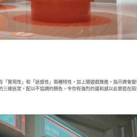
有「實用性」和「迷惑性」兩種特性，加上隨遊戲推進，指示牌會變
的三維迷宮，配以不協調的顏色，令你有強烈的違和感以此營造在陌