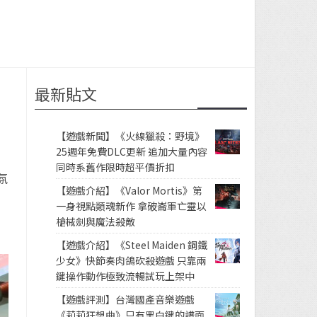
最新貼文
【遊戲新聞】《火線獵殺：野境》
25週年免費DLC更新 追加大量內容
同時系舊作限時超平價折扣
氛
【遊戲介紹】《Valor Mortis》第
一身視點類魂新作 拿破崙軍亡靈以
槍械劍與魔法殺敵
【遊戲介紹】《Steel Maiden 鋼鐵
少女》快節奏肉鴿砍殺遊戲 只靠兩
鍵操作動作極致流暢試玩上架中
【遊戲評測】台灣國產音樂遊戲
《莉莉狂想曲》只有黑白鍵的譜面