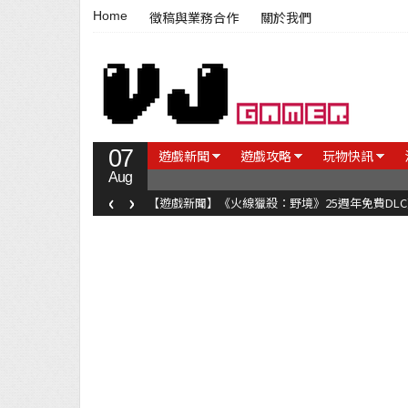
Home
徵稿與業務合作
關於我們
07
遊戲新聞
遊戲攻略
玩物快訊
Aug
‹
›
【遊戲新聞】《火線獵殺：野境》25週年免費DL