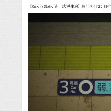
《Kind () Station》（友善車站）預計 7 月 25 
視
訊
播
放
器