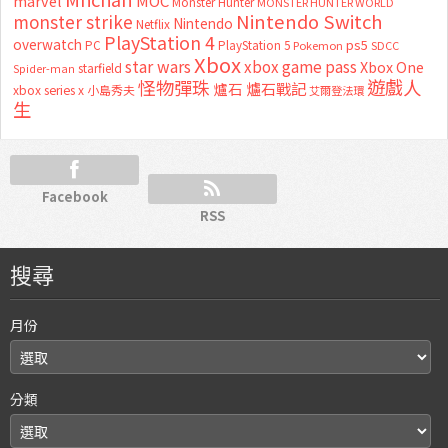
marvel
MOC
Monster Hunter
MONSTER HUNTER WORLD
Nintendo Switch
monster strike
Nintendo
Netflix
PlayStation 4
overwatch
ps5
PC
PlayStation 5
Pokemon
SDCC
Xbox
star wars
xbox game pass
Xbox One
starfield
Spider-man
怪物彈珠
遊戲人
爐石
爐石戰記
xbox series x
小島秀夫
艾爾登法環
生
Facebook
RSS
搜尋
月份
分類