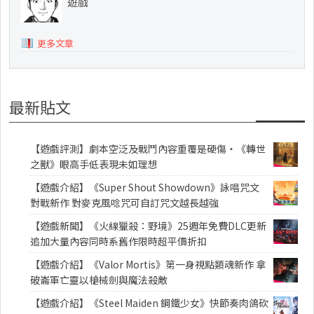
遊戲
更多文章
最新貼文
【遊戲評測】劇本空泛及戰鬥內容重覆是硬傷・《轉世
之獸》眼高手低表現未如理想
【遊戲介紹】《Super Shout Showdown》詠唱咒文
對戰新作 對麥克風唸咒可自訂咒文越長越強
【遊戲新聞】《火線獵殺：野境》25週年免費DLC更新
追加大量內容同時系舊作限時超平價折扣
【遊戲介紹】《Valor Mortis》第一身視點類魂新作 拿
破崙軍亡靈以槍械劍與魔法殺敵
【遊戲介紹】《Steel Maiden 鋼鐵少女》快節奏肉鴿砍