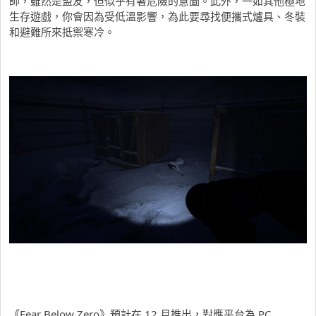
師，雖然是盟友，但似乎有著危險的意圖。此外，一如其他極地
生存遊戲，你會因為受低溫影響，為此要尋找便攜式爐具、冬裝
和避難所來抵禦寒冷。
《Fear Below Zero》預計在 12 月推出，對應平台為 PC