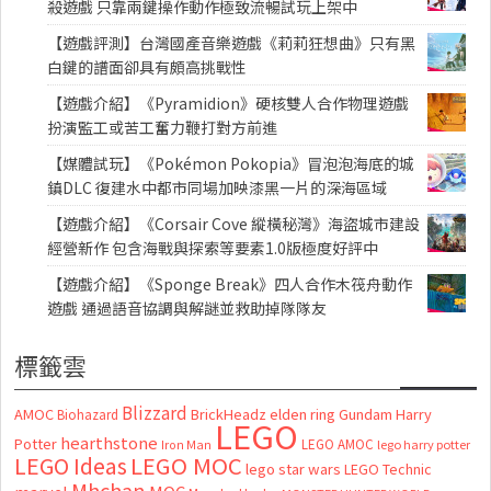
殺遊戲 只靠兩鍵操作動作極致流暢試玩上架中
【遊戲評測】台灣國產音樂遊戲《莉莉狂想曲》只有黑
白鍵的譜面卻具有頗高挑戰性
【遊戲介紹】《Pyramidion》硬核雙人合作物理遊戲
扮演監工或苦工奮力鞭打對方前進
【媒體試玩】《Pokémon Pokopia》冒泡泡海底的城
鎮DLC 復建水中都市同場加映漆黑一片的深海區域
【遊戲介紹】《Corsair Cove 縱橫秘灣》海盜城市建設
經營新作 包含海戰與探索等要素1.0版極度好評中
【遊戲介紹】《Sponge Break》四人合作木筏舟動作
遊戲 通過語音協調與解謎並救助掉隊隊友
標籤雲
Blizzard
AMOC
BrickHeadz
elden ring
Gundam
Harry
Biohazard
LEGO
hearthstone
Potter
LEGO AMOC
lego harry potter
Iron Man
LEGO MOC
LEGO Ideas
lego star wars
LEGO Technic
Mhchan