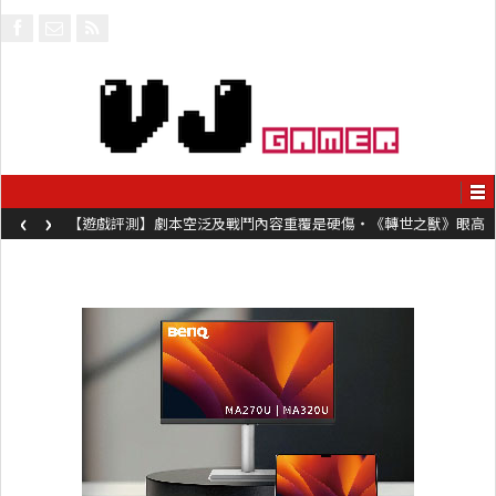
‹
›
【遊戲評測】劇本空泛及戰鬥內容重覆是硬傷・《轉世之獸》眼高
手低表現未如理想