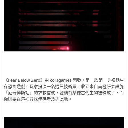
《Fear Below Zero》由 corsgames 開發，是一款第一身視點生
存恐怖遊戲。玩家扮演一名通訊技術員，收到來自南極研究設施
「厄瑞博斯站」的求救信號，聲稱有某種古代生物被釋放了，而
你則要在這裡尋找倖存者及逃此地。