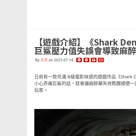
【遊戲介紹】《Shark De
巨鯊壓力值失誤會導致麻
By
五木
on 2025-07-14
日前有一款充滿 B級電影味道的遊戲作品《Shark
小心弄痛巨鯊的話，就會讓麻醉藥失效甦醒順便一
玩家。