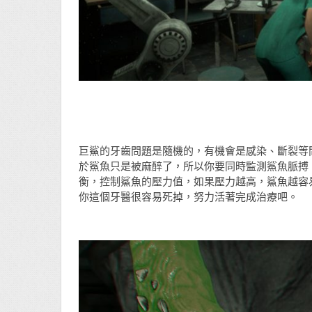
巨鯊的牙齒問題是隨機的，有機會是感染、斷裂等
於鯊魚只是被麻醉了，所以你要同時監測鯊魚脈搏
衡，控制鯊魚的壓力值，如果壓力越高，鯊魚越容
你這個牙醫很容易死掉，努力活著完成治療吧。