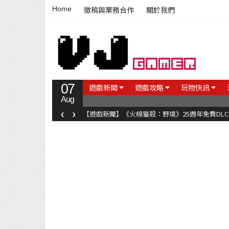
Home
徵稿與業務合作
關於我們
07
遊戲新聞
遊戲攻略
玩物快訊
Aug
‹
›
【遊戲新聞】《火線獵殺：野境》25週年免費DL