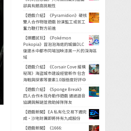
卻具有頗高挑戰性
【遊戲介紹】《Pyramidion》硬核
雙人合作物理遊戲 扮演監工或苦工
奮力鞭打對方前進
【媒體試玩】《Pokémon
Pokopia》冒泡泡海底的城鎮DLC
復建水中都市同場加映漆黑一片的深海區
域
【遊戲介紹】《Corsair Cove 縱橫
秘灣》海盜城市建設經營新作 包含
海戰與探索等要素1.0版極度好評中
【遊戲介紹】《Sponge Break》
四人合作木筏舟動作遊戲 通過語音
協調與解謎並救助掉隊隊友
【遊戲新聞】EA 私有化交易下週完
成・沙地財團即將持有九成股份
【遊戲新聞】《1666: