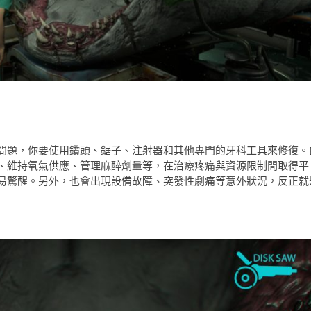
問題，你要使用鑽頭、鋸子、注射器和其他專門的牙科工具來修復。
、維持氧氣供應、管理麻醉劑量等，在治療疼痛與資源限制間取得平
易驚醒。另外，也會出現設備故障、突發性劇痛等意外狀況，反正就