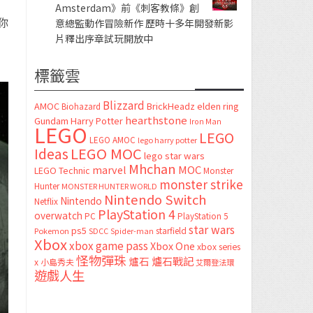
Amsterdam》前《刺客教條》創
你
意總監動作冒險新作 歷時十多年開發新影
片釋出序章試玩開放中
標籤雲
Blizzard
AMOC
BrickHeadz
elden ring
Biohazard
hearthstone
Gundam
Harry Potter
Iron Man
LEGO
LEGO
LEGO AMOC
lego harry potter
LEGO MOC
Ideas
lego star wars
Mhchan
marvel
MOC
LEGO Technic
Monster
monster strike
Hunter
MONSTER HUNTER WORLD
Nintendo Switch
Nintendo
Netflix
PlayStation 4
overwatch
PC
PlayStation 5
star wars
ps5
starfield
Pokemon
SDCC
Spider-man
Xbox
xbox game pass
Xbox One
xbox series
怪物彈珠
爐石
爐石戰記
x
小島秀夫
艾爾登法環
遊戲人生