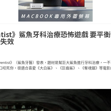
ntist》鯊魚牙科治療恐怖遊戲 要平衡
醉失效
 Dentist》（鯊魚牙醫）發表，題材是幫巨大鯊魚進行牙科治療，一不
口咬死你，很適合喜愛《大白鯊》、《巨齒鯊》、《奪魂鋸》等電影