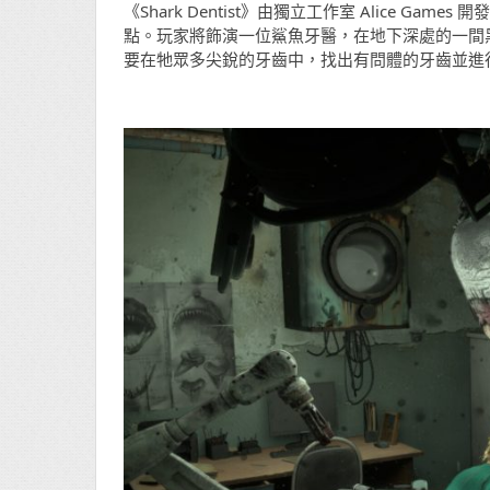
《Shark Dentist》由獨立工作室 Alice Ga
點。玩家將飾演一位鯊魚牙醫，在地下深處的一間
要在牠眾多尖銳的牙齒中，找出有問體的牙齒並進