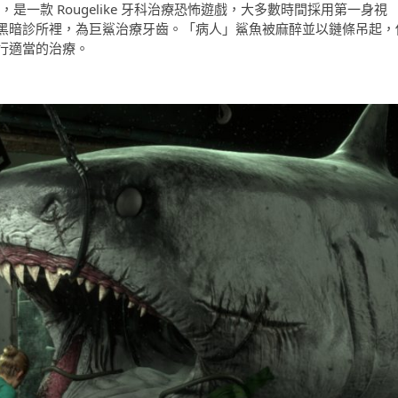
mes 開發，是一款 Rougelike 牙科治療恐怖遊戲，大多數時間採用第一身視
黑暗診所裡，為巨鯊治療牙齒。「病人」鯊魚被麻醉並以鏈條吊起，
行適當的治療。