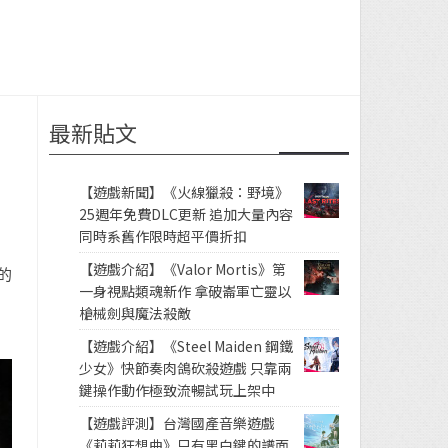
最新貼文
【遊戲新聞】《火線獵殺：野境》
25週年免費DLC更新 追加大量內容
同時系舊作限時超平價折扣
【遊戲介紹】《Valor Mortis》第
的
一身視點類魂新作 拿破崙軍亡靈以
槍械劍與魔法殺敵
【遊戲介紹】《Steel Maiden 鋼鐵
少女》快節奏肉鴿砍殺遊戲 只靠兩
鍵操作動作極致流暢試玩上架中
【遊戲評測】台灣國產音樂遊戲
《莉莉狂想曲》只有黑白鍵的譜面