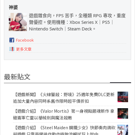
神婆
遊戲雜食向，FPS 苦手，全種類 RPG 專攻，重度
聲優控。使用機種：Xbox Series X｜PS5｜
Nintendo Switch｜Steam Deck。
Facebook
更多文章
最新貼文
【遊戲新聞】《火線獵殺：野境》25週年免費DLC更新
追加大量內容同時系舊作限時超平價折扣
【遊戲介紹】《Valor Mortis》第一身視點類魂新作 拿
破崙軍亡靈以槍械劍與魔法殺敵
【遊戲介紹】《Steel Maiden 鋼鐵少女》快節奏肉鴿砍
殺遊戲 只靠兩鍵操作動作極致流暢試玩上架中