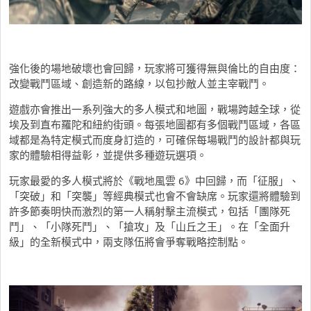
強化後的場地破壞也會回歸，
玩家將可獲得無與倫比的自由度：
改變戰鬥區域、創造新的路線，
以包抄敵人並主宰戰鬥。
遊戲亦會推出一系列強大的多人模式和地圖，
戰場跨越全球，從
埃及到直布羅陀和紐約街頭。
每張地圖都有多個戰鬥區域，各區
域都是為特定模式而度身訂造的，
可確保每場戰鬥的設計都與玩
家的體驗相得益彰，
並提供多種遊玩選項。
玩家最愛的多人模式將於《
戰地風雲
6
》
中回歸，而「征服」、
「突破」和「突襲」
等經典模式也會不會缺席。
玩家還將體驗到
許多節奏明快而激烈的第一人稱射擊主流模式，
包括「團隊死
鬥」、「小隊死鬥」、「搶攻」及「山丘之王」。在「
全面升
級」的全新模式中，兩支隊伍將會爭奪戰略控制點。