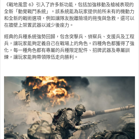
《
戰地風雲
6
》引入了許多新功能，
包括加強移動及槍械表現的
全新「動覺戰鬥系統」。
該系統能為玩家提供前所未有的機動力
和全新的戰術選項，
例如讓隊友脫離險境的拖曳與急救，
還可以
在牆壁上架置武器以減少後座力。
經典的兵種系統強勢回歸，包含突擊兵、偵察兵、支援兵及工程
兵，
讓玩家能夠定義自己在戰場上的角色。四種角色都獲得了強
化，
每一種角色都有專屬的兵種限定配件、招牌武器及專屬訓
練，
讓玩家能夠帶領隊伍走向勝利。