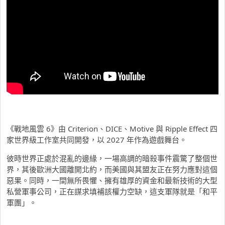
《戰地風雲 6》由 Criterion、DICE、Motive 與 Ripple Effect 四
家世界級工作室共同開發，以 2027 年作為遊戲舞台。
彼時世界正處於混亂的邊緣，一場高調的暗殺事件震驚了整個世
界，
其後歐洲大國離開北約，而美國與其盟友正在努力應對這個
惡果。
同時，一間無所畏懼、擁有雄厚的資金和最新技術的大型
私營軍事公司，
正在謀求填補該權力空缺，這支軍隊就是「和平
軍團」。