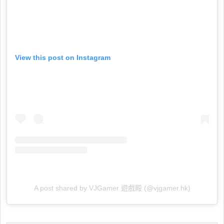
View this post on Instagram
A post shared by VJGamer 遊戲殿 (@vjgamer.hk)