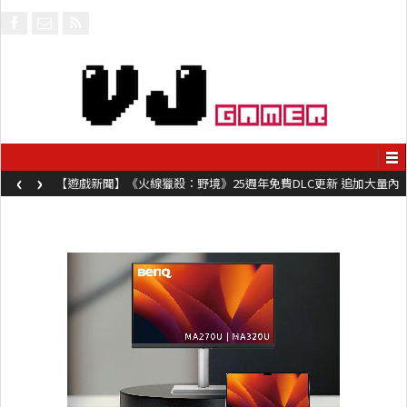
‹
›
【遊戲新聞】《火線獵殺：野境》25週年免費DLC更新 追加大量內
容同時系舊作限時超平價折扣