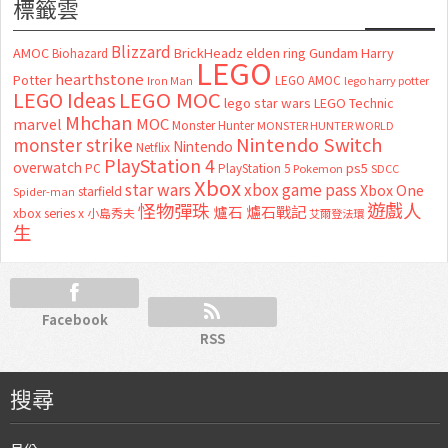
標籤雲
Blizzard
AMOC
BrickHeadz
elden ring
Gundam
Harry
Biohazard
LEGO
hearthstone
Potter
LEGO AMOC
lego harry potter
Iron Man
LEGO MOC
LEGO Ideas
lego star wars
LEGO Technic
Mhchan
marvel
MOC
Monster Hunter
MONSTER HUNTER WORLD
Nintendo Switch
monster strike
Nintendo
Netflix
PlayStation 4
overwatch
ps5
PC
PlayStation 5
Pokemon
SDCC
Xbox
star wars
xbox game pass
Xbox One
starfield
Spider-man
怪物彈珠
遊戲人
爐石
爐石戰記
xbox series x
小島秀夫
艾爾登法環
生
Facebook
RSS
搜尋