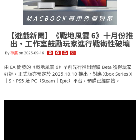
【遊戲新聞】《戰地風雲 6》十月份推
出・工作室鼓勵玩家進行戰術性破壞
By
神婆
on 2025-09-16
由 EA 開發的《戰地風雲 6》早前先行推出體驗 Beta 獲得玩家
好評，正式版亦預定於 2025.10.10 推出，對應 Xbox Series X
｜S、PS5 及 PC（Steam｜Epic）平台，預購已經開始。