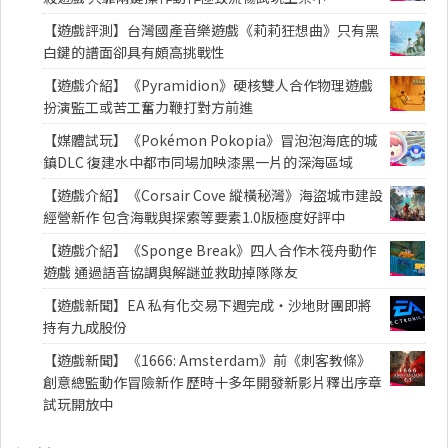
【遊戲評測】台灣國產音樂遊戲《莉莉狂想曲》只有黑
白鍵的譜面卻具有頗高挑戰性
【遊戲介紹】《Pyramidion》硬核雙人合作物理遊戲
扮演監工或苦工奮力鞭打對方前進
【媒體試玩】《Pokémon Pokopia》冒泡泡海底的城
鎮DLC 復建水中都市同場加映漆黑一片的深海區域
【遊戲介紹】《Corsair Cove 縱橫秘灣》海盜城市建設
經營新作 包含海戰與探索等要素1.0版極度好評中
【遊戲介紹】《Sponge Break》四人合作木筏舟動作
遊戲 通過語音協調與解謎並救助掉隊隊友
【遊戲新聞】EA 私有化交易下週完成・沙地財團即將
持有九成股份
【遊戲新聞】《1666: Amsterdam》前《刺客教條》
創意總監動作冒險新作 歷時十多年開發新影片釋出序章
試玩開放中