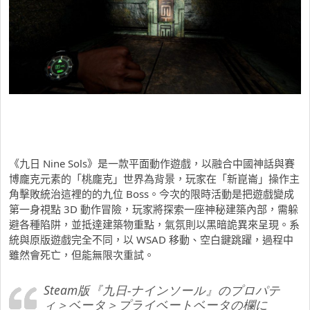
《九日 Nine Sols》是一款平面動作遊戲，以融合中國神話與賽
博龐克元素的「桃龐克」世界為背景，玩家在「新崑崙」操作主
角擊敗統治這裡的的九位 Boss。今次的限時活動是把遊戲變成
第一身視點 3D 動作冒險，玩家將探索一座
神秘建築內部，需躲
避各種陷阱，並抵達建築物重點，氣氛則以黑暗詭異來呈現。系
統與原版遊戲完全不同，以 WSAD 移動、空白鍵跳躍，過程中
雖然會死亡，但能無限次重試。
Steam版『九日-ナインソール』のプロパテ
ィ＞ベータ＞プライベートベータの欄に