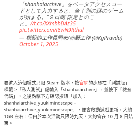
「shanhaiarchive」をベータアクセスコー
ドとして入力すると、全く別の謎のゲーム
が始まる。”９日間”限定とのこ
と。
//t.co/XXmbbDAz35
pic.twitter.com/i6wN9Rthul
— 模範的工作員同志/赤野工作 (@KgPravda)
October 1, 2025
要進入這個模式只限 Steam 版本，按
官網
的步驟在「測試版」
標籤 >「私人測試」處輸入「shanhaiarchive」，並按下「檢查
代碼」，之後點擊下方確認按鈕「加入：
shanhaiarchive_yuukimindscape –
shanhaiarchive_yuukimindscape」，便會啟動遊戲更新，大約
1GB 左右，但由於本次活動只限時九天，大約會在 10 月 8 日結
束。