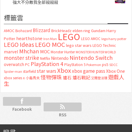
強大不分敵我全部殺殺殺
標籤雲
Blizzard
AMOC
BrickHeadz
elden ring
Gundam
Harry
Biohazard
LEGO
hearthstone
Potter
LEGO AMOC
lego harry potter
Iron Man
LEGO MOC
LEGO Ideas
lego star wars
LEGO Technic
Mhchan
marvel
MOC
Monster Hunter
MONSTER HUNTER WORLD
Nintendo Switch
monster strike
Nintendo
Netflix
PlayStation 4
overwatch
ps5
PC
PlayStation 5
Pokemon
SDCC
Xbox
star wars
xbox game pass
Xbox One
starfield
Spider-man
怪物彈珠
遊戲人
爐石
爐石戰記
xbox series x
小島秀夫
艾爾登法環
生
Facebook
RSS