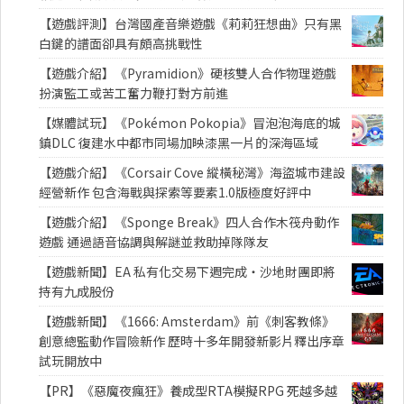
【遊戲評測】台灣國產音樂遊戲《莉莉狂想曲》只有黑
白鍵的譜面卻具有頗高挑戰性
【遊戲介紹】《Pyramidion》硬核雙人合作物理遊戲
扮演監工或苦工奮力鞭打對方前進
【媒體試玩】《Pokémon Pokopia》冒泡泡海底的城
鎮DLC 復建水中都市同場加映漆黑一片的深海區域
【遊戲介紹】《Corsair Cove 縱橫秘灣》海盜城市建設
經營新作 包含海戰與探索等要素1.0版極度好評中
【遊戲介紹】《Sponge Break》四人合作木筏舟動作
遊戲 通過語音協調與解謎並救助掉隊隊友
【遊戲新聞】EA 私有化交易下週完成・沙地財團即將
持有九成股份
【遊戲新聞】《1666: Amsterdam》前《刺客教條》
創意總監動作冒險新作 歷時十多年開發新影片釋出序章
試玩開放中
【PR】《惡魔夜瘋狂》養成型RTA模擬RPG 死越多越