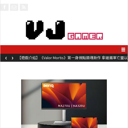
‹
›
【遊戲介紹】《Valor Mortis》第一身視點類魂新作 拿破崙軍亡靈以
槍械劍與魔法殺敵