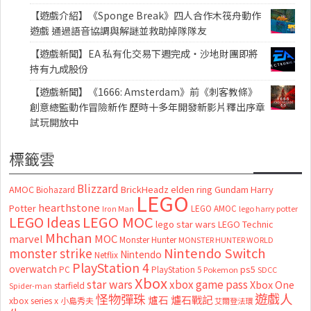
【遊戲介紹】《Sponge Break》四人合作木筏舟動作
遊戲 通過語音協調與解謎並救助掉隊隊友
【遊戲新聞】EA 私有化交易下週完成・沙地財團即將
持有九成股份
【遊戲新聞】《1666: Amsterdam》前《刺客教條》
創意總監動作冒險新作 歷時十多年開發新影片釋出序章
試玩開放中
標籤雲
Blizzard
AMOC
BrickHeadz
elden ring
Gundam
Harry
Biohazard
LEGO
hearthstone
Potter
LEGO AMOC
lego harry potter
Iron Man
LEGO MOC
LEGO Ideas
lego star wars
LEGO Technic
Mhchan
marvel
MOC
Monster Hunter
MONSTER HUNTER WORLD
Nintendo Switch
monster strike
Nintendo
Netflix
PlayStation 4
overwatch
ps5
PC
PlayStation 5
Pokemon
SDCC
Xbox
star wars
xbox game pass
Xbox One
starfield
Spider-man
怪物彈珠
遊戲人
爐石
爐石戰記
xbox series x
小島秀夫
艾爾登法環