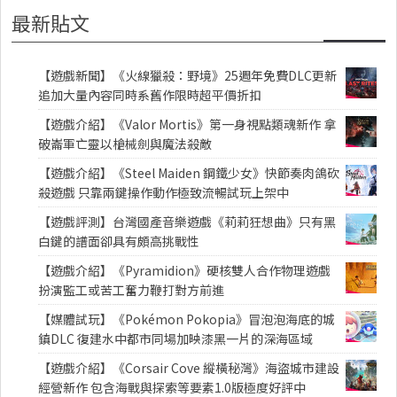
最新貼文
【遊戲新聞】《火線獵殺：野境》25週年免費DLC更新
追加大量內容同時系舊作限時超平價折扣
【遊戲介紹】《Valor Mortis》第一身視點類魂新作 拿
破崙軍亡靈以槍械劍與魔法殺敵
【遊戲介紹】《Steel Maiden 鋼鐵少女》快節奏肉鴿砍
殺遊戲 只靠兩鍵操作動作極致流暢試玩上架中
【遊戲評測】台灣國產音樂遊戲《莉莉狂想曲》只有黑
白鍵的譜面卻具有頗高挑戰性
【遊戲介紹】《Pyramidion》硬核雙人合作物理遊戲
扮演監工或苦工奮力鞭打對方前進
【媒體試玩】《Pokémon Pokopia》冒泡泡海底的城
鎮DLC 復建水中都市同場加映漆黑一片的深海區域
【遊戲介紹】《Corsair Cove 縱橫秘灣》海盜城市建設
經營新作 包含海戰與探索等要素1.0版極度好評中