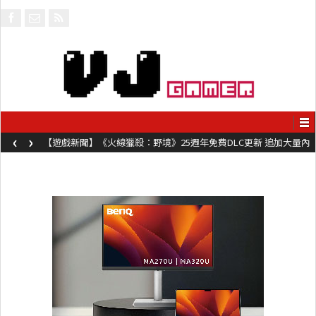
‹
›
【遊戲新聞】《火線獵殺：野境》25週年免費DLC更新 追加大量內
容同時系舊作限時超平價折扣