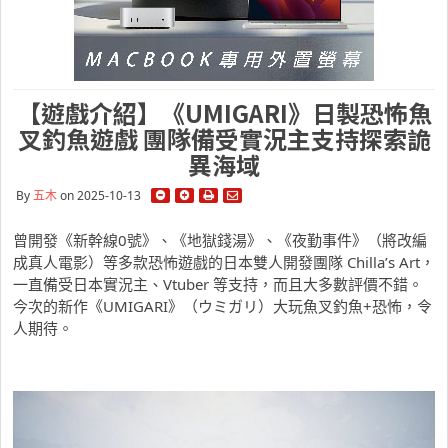
【遊戲介紹】《UMIGARI》日製恐怖魚
叉釣魚遊戲 團隊備受實況主支持探索詭
異海域
By
五木
on 2025-10-13
曾開發《新幹線0號》、《地獄錢湯》、《夜勤事件》（將改編
成真人電影）等多款恐怖遊戲的日本雙人開發團隊 Chilla’s Art，
一直備受日本實況主、Vtuber 等支持，而且大多數評價不錯。
今次的新作《UMIGARI》（ウミガリ）大玩魚叉釣魚+恐怖，令
人期待。