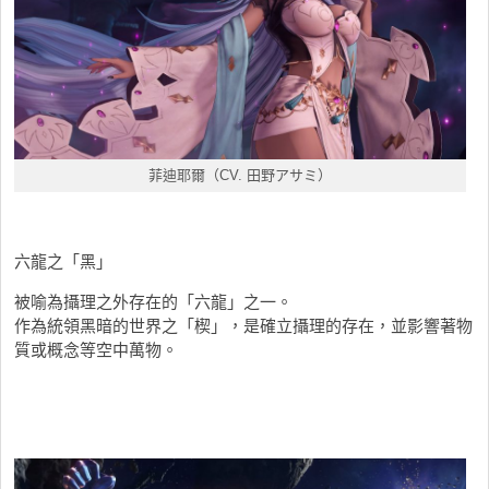
菲迪耶爾（CV. 田野アサミ）
六龍之「黑」
被喻為攝理之外存在的「六龍」之一。
作為統領黑暗的世界之「楔」，是確立攝理的存在，並影響著物
質或概念等空中萬物。