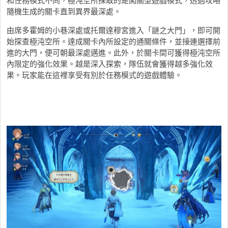
和任務模式不同，極沌空所採取的是闖關型遊戲模式，透過攻略
隨機生成的關卡直到異界最深處。
由席多霍姆的小巷深處或托爾達穆宮進入「謎之大門」，即可開
始探查極沌空所。達成關卡內所設定的通關條件，並接連選擇前
進的大門，便可朝最深處邁進。此外，於關卡間可獲得極沌空所
內限定的強化效果。越是深入探索，隊伍就會獲得越多強化效
果。玩家能在這裡享受有別於任務模式的遊戲體驗。