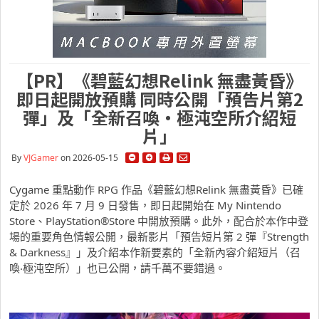
【PR】《碧藍幻想Relink 無盡黃昏》
即日起開放預購 同時公開「預告片第2
彈」及「全新召喚‧極沌空所介紹短
片」
By
VJGamer
on 2026-05-15
Cygame 重點動作 RPG 作品《碧藍幻想Relink 無盡黃昏》已確
定於 2026 年 7 月 9 日發售，即日起開始在 My Nintendo
Store、PlayStation®Store 中開放預購。此外，配合於本作中登
場的重要角色情報公開，最新影片「預告短片第 2 彈『Strength
& Darkness』」及介紹本作新要素的「全新內容介紹短片（召
喚‧極沌空所）」也已公開，請千萬不要錯過。