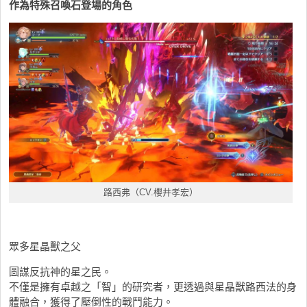
作為特殊召喚石登場的角色
路西弗（CV.櫻井孝宏）
眾多星晶獸之父
圖謀反抗神的星之民。
不僅是擁有卓越之「智」的研究者，更透過與星晶獸路西法的身
體融合，獲得了壓倒性的戰鬥能力。