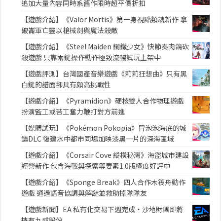
追加大量內容同時系舊作限時超平價折扣
【遊戲介紹】《Valor Mortis》第一身視點類魂新作 拿
破崙軍亡靈以槍械劍與魔法殺敵
【遊戲介紹】《Steel Maiden 鋼鐵少女》快節奏肉鴿砍
殺遊戲 只靠兩鍵操作動作極致流暢試玩上架中
【遊戲評測】台灣國產音樂遊戲《莉莉狂想曲》只有黑
白鍵的譜面卻具有頗高挑戰性
【遊戲介紹】《Pyramidion》硬核雙人合作物理遊戲
扮演監工或苦工奮力鞭打對方前進
【媒體試玩】《Pokémon Pokopia》冒泡泡海底的城
鎮DLC 復建水中都市同場加映漆黑一片的深海區域
【遊戲介紹】《Corsair Cove 縱橫秘灣》海盜城市建設
經營新作 包含海戰與探索等要素1.0版極度好評中
【遊戲介紹】《Sponge Break》四人合作木筏舟動作
遊戲 通過語音協調與解謎並救助掉隊隊友
【遊戲新聞】EA 私有化交易下週完成・沙地財團即將
持有九成股份