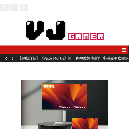
‹
›
【遊戲介紹】《Valor Mortis》第一身視點類魂新作 拿破崙軍亡靈以
槍械劍與魔法殺敵