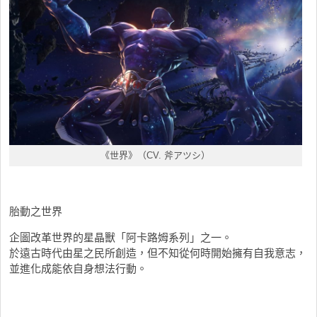
《世界》（CV. 斧アツシ）
胎動之世界
企圖改革世界的星晶獸「阿卡路姆系列」之一。
於遠古時代由星之民所創造，但不知從何時開始擁有自我意志，
並進化成能依自身想法行動。