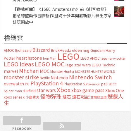
【遊戲新聞】《1666: Amsterdam》前《刺客教條》
創意總監動作冒險新作 歷時十多年開發新影片釋出序章
試玩開放中
標籤雲
Blizzard
AMOC
BrickHeadz
elden ring
Gundam
Harry
Biohazard
LEGO
hearthstone
Potter
LEGO AMOC
lego harry potter
Iron Man
LEGO MOC
LEGO Ideas
lego star wars
LEGO Technic
Mhchan
marvel
MOC
Monster Hunter
MONSTER HUNTER WORLD
Nintendo Switch
monster strike
Nintendo
Netflix
PlayStation 4
overwatch
ps5
PC
PlayStation 5
Pokemon
SDCC
Xbox
star wars
xbox game pass
Xbox One
starfield
Spider-man
怪物彈珠
遊戲人
爐石
爐石戰記
xbox series x
小島秀夫
艾爾登法環
生
Facebook