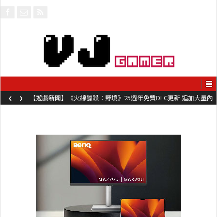
‹
›
【遊戲新聞】《火線獵殺：野境》25週年免費DLC更新 追加大量內
容同時系舊作限時超平價折扣