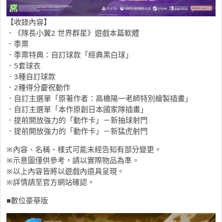
【收錄內容】
．《隊長小翼2 世界群星》遊戲本篇軟體
．季票
．季票特典：自訂球款「經典黑白球」
．5套球衣
．3種自訂球款
．2種得分慶祝動作
．自訂主選單「原著作者：高橋陽一老師特別繪製插畫」
．自訂主選單「本作原創日本國家隊插畫」
．提前開放強力的「動作卡」－新抽球射門
．提前開放強力的「動作卡」－新猛虎射門
※內容、名稱、樣式可能未經告知有部分變更。
※示意圖僅供參考，請以實際物品為準。
※以上內容皆將以遊戲內道具呈現。
※詳情請至官方網站確認。
■數位豪華版