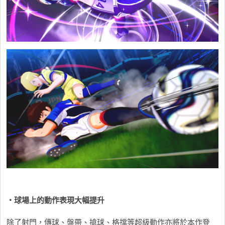
・球場上的動作表現大幅提升
除了射門，傳球、盤帶、搶球、格擋等超級動作亦將於本作登