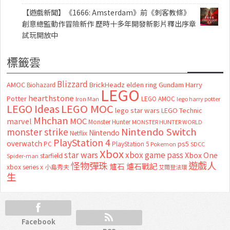
【遊戲新聞】《1666: Amsterdam》前《刺客教條》
創意總監動作冒險新作 歷時十多年開發新影片釋出序章
試玩開放中
標籤雲
Blizzard
AMOC
BrickHeadz
elden ring
Gundam
Harry
Biohazard
LEGO
hearthstone
Potter
LEGO AMOC
lego harry potter
Iron Man
LEGO MOC
LEGO Ideas
lego star wars
LEGO Technic
Mhchan
marvel
MOC
Monster Hunter
MONSTER HUNTER WORLD
Nintendo Switch
monster strike
Nintendo
Netflix
PlayStation 4
overwatch
ps5
PC
PlayStation 5
Pokemon
SDCC
Xbox
star wars
xbox game pass
Xbox One
starfield
Spider-man
怪物彈珠
遊戲人
爐石
爐石戰記
xbox series x
小島秀夫
艾爾登法環
生
Facebook