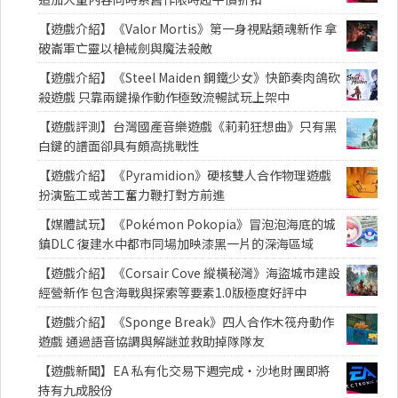
【遊戲介紹】《Valor Mortis》第一身視點類魂新作 拿
破崙軍亡靈以槍械劍與魔法殺敵
【遊戲介紹】《Steel Maiden 鋼鐵少女》快節奏肉鴿砍
殺遊戲 只靠兩鍵操作動作極致流暢試玩上架中
【遊戲評測】台灣國產音樂遊戲《莉莉狂想曲》只有黑
白鍵的譜面卻具有頗高挑戰性
【遊戲介紹】《Pyramidion》硬核雙人合作物理遊戲
扮演監工或苦工奮力鞭打對方前進
【媒體試玩】《Pokémon Pokopia》冒泡泡海底的城
鎮DLC 復建水中都市同場加映漆黑一片的深海區域
【遊戲介紹】《Corsair Cove 縱橫秘灣》海盜城市建設
經營新作 包含海戰與探索等要素1.0版極度好評中
【遊戲介紹】《Sponge Break》四人合作木筏舟動作
遊戲 通過語音協調與解謎並救助掉隊隊友
【遊戲新聞】EA 私有化交易下週完成・沙地財團即將
持有九成股份