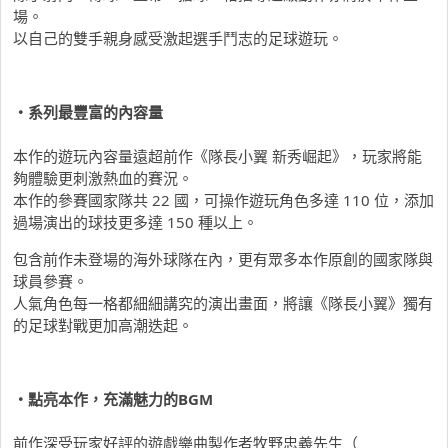
場。
以自己的雙手親身感受激起選手鬥志的足球遊玩。
・系列最豐富的內容量
本作的遊玩內容量遠超前作《隊長小翼 新秀崛起》，玩家將能
夠體驗更刺激熱血的賽況。
本作的參賽國家隊共 22 國，可操作遊玩角色多達 110 位，
添加
過場演出的球技更多達 150 種以上。
包含前作未登場的海外球隊在內，
更有眾多本作原創的國家隊與
球員參賽。
人氣角色每一格都細細講究的演出畫面，將讓《隊長小翼》
獨有
的足球對戰更加高潮迭起。
・點亮本作，充滿魅力的BGM
前作深受玩家好評的遊戲樂曲製作者牧野忠義先生（