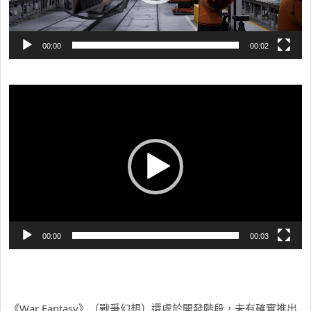
00:00
00:02
視
訊
播
放
器
00:00
00:03
《War Fantasy》（戰爭幻想）還處於開發階段，未有確實推出