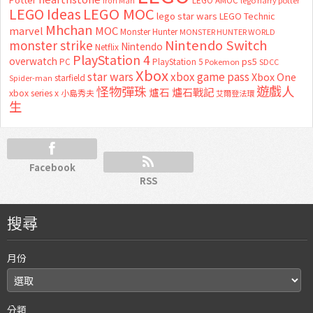
LEGO AMOC
lego harry potter
Iron Man
LEGO MOC
LEGO Ideas
lego star wars
LEGO Technic
Mhchan
marvel
MOC
Monster Hunter
MONSTER HUNTER WORLD
Nintendo Switch
monster strike
Nintendo
Netflix
PlayStation 4
overwatch
ps5
PC
PlayStation 5
Pokemon
SDCC
Xbox
star wars
xbox game pass
Xbox One
starfield
Spider-man
怪物彈珠
遊戲人
爐石
爐石戰記
xbox series x
小島秀夫
艾爾登法環
生
Facebook
RSS
搜尋
月份
分類