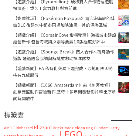
【遊戲介紹】《Pyramidion》硬核雙人合作物理遊戲
扮演監工或苦工奮力鞭打對方前進
【媒體試玩】《Pokémon Pokopia》冒泡泡海底的城
鎮DLC 復建水中都市同場加映漆黑一片的深海區域
【遊戲介紹】《Corsair Cove 縱橫秘灣》海盜城市建設
經營新作 包含海戰與探索等要素1.0版極度好評中
【遊戲介紹】《Sponge Break》四人合作木筏舟動作
遊戲 通過語音協調與解謎並救助掉隊隊友
【遊戲新聞】EA 私有化交易下週完成・沙地財團即將
持有九成股份
【遊戲新聞】《1666: Amsterdam》前《刺客教條》
創意總監動作冒險新作 歷時十多年開發新影片釋出序章
試玩開放中
標籤雲
Blizzard
AMOC
BrickHeadz
elden ring
Gundam
Harry
Biohazard
LEGO
hearthstone
Potter