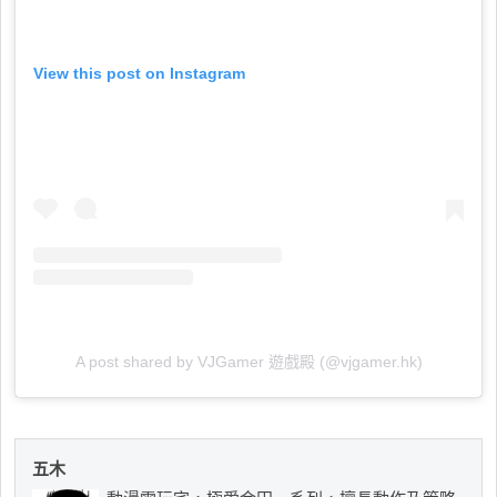
View this post on Instagram
A post shared by VJGamer 遊戲殿 (@vjgamer.hk)
五木