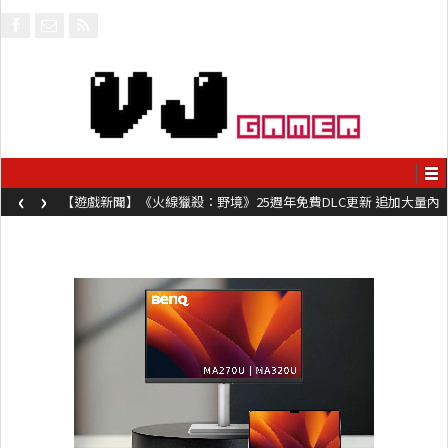
‹
›
【遊戲新聞】《火線獵殺：野境》25週年免費DLC更新 追加大量內
容同時系舊作限時超平價折扣