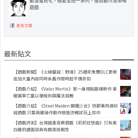
動漫電玩宅，極愛金田一系列，擅長動作及策略
遊戲
更多文章
最新貼文
【遊戲新聞】《火線獵殺：野境》25週年免費DLC更新
追加大量內容同時系舊作限時超平價折扣
【遊戲介紹】《Valor Mortis》第一身視點類魂新作 拿
破崙軍亡靈以槍械劍與魔法殺敵
【遊戲介紹】《Steel Maiden 鋼鐵少女》快節奏肉鴿砍
殺遊戲 只靠兩鍵操作動作極致流暢試玩上架中
【遊戲評測】台灣國產音樂遊戲《莉莉狂想曲》只有黑
白鍵的譜面卻具有頗高挑戰性