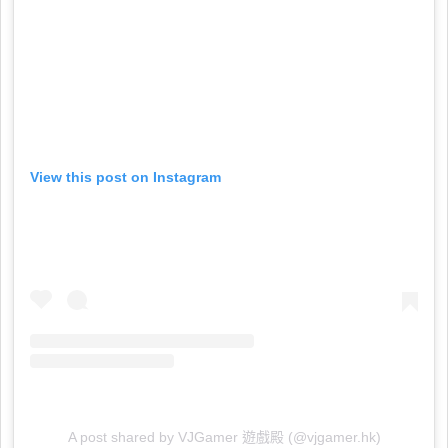
View this post on Instagram
A post shared by VJGamer 遊戲殿 (@vjgamer.hk)