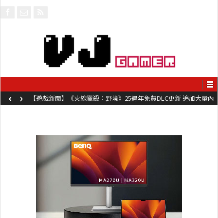
‹
›
【遊戲新聞】《火線獵殺：野境》25週年免費DLC更新 追加大量內
容同時系舊作限時超平價折扣