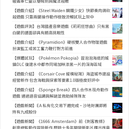
破崙軍亡靈以槍械劍與魔法殺敵
【遊戲介紹】《Steel Maiden 鋼鐵少女》快節奏肉鴿砍
殺遊戲 只靠兩鍵操作動作極致流暢試玩上架中
【遊戲評測】台灣國產音樂遊戲《莉莉狂想曲》只有黑
白鍵的譜面卻具有頗高挑戰性
【遊戲介紹】《Pyramidion》硬核雙人合作物理遊戲
扮演監工或苦工奮力鞭打對方前進
【媒體試玩】《Pokémon Pokopia》冒泡泡海底的城
鎮DLC 復建水中都市同場加映漆黑一片的深海區域
【遊戲介紹】《Corsair Cove 縱橫秘灣》海盜城市建設
經營新作 包含海戰與探索等要素1.0版極度好評中
【遊戲介紹】《Sponge Break》四人合作木筏舟動作
遊戲 通過語音協調與解謎並救助掉隊隊友
【遊戲新聞】EA 私有化交易下週完成・沙地財團即將
持有九成股份
【遊戲新聞】《1666: Amsterdam》前《刺客教條》
創意總監動作冒險新作 歷時十多年開發新影片釋出序章