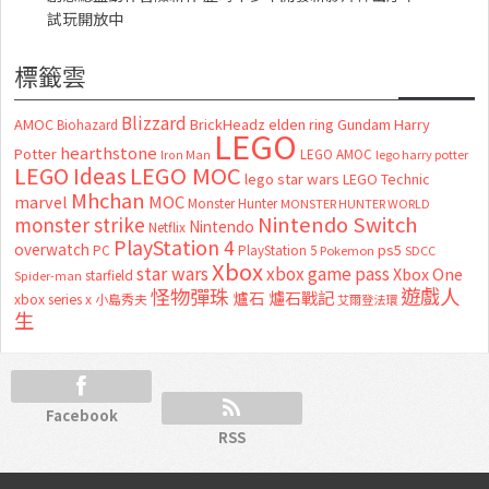
試玩開放中
標籤雲
Blizzard
AMOC
BrickHeadz
elden ring
Gundam
Harry
Biohazard
LEGO
hearthstone
Potter
LEGO AMOC
lego harry potter
Iron Man
LEGO MOC
LEGO Ideas
lego star wars
LEGO Technic
Mhchan
marvel
MOC
Monster Hunter
MONSTER HUNTER WORLD
Nintendo Switch
monster strike
Nintendo
Netflix
PlayStation 4
overwatch
ps5
PC
PlayStation 5
Pokemon
SDCC
Xbox
star wars
xbox game pass
Xbox One
starfield
Spider-man
怪物彈珠
遊戲人
爐石
爐石戰記
xbox series x
小島秀夫
艾爾登法環
生
Facebook
RSS