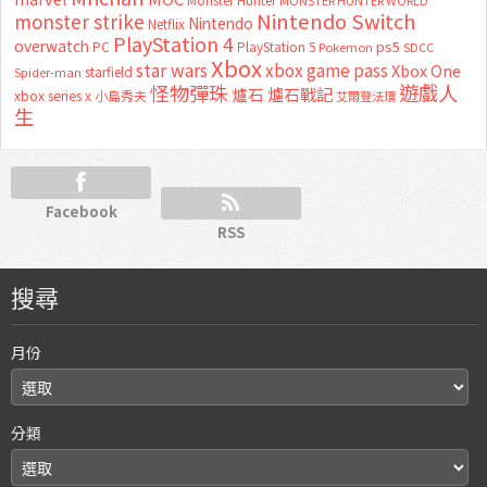
Monster Hunter
MONSTER HUNTER WORLD
Nintendo Switch
monster strike
Nintendo
Netflix
PlayStation 4
overwatch
ps5
PC
PlayStation 5
Pokemon
SDCC
Xbox
star wars
xbox game pass
Xbox One
starfield
Spider-man
怪物彈珠
遊戲人
爐石
爐石戰記
xbox series x
小島秀夫
艾爾登法環
生
Facebook
RSS
搜尋
月份
分類