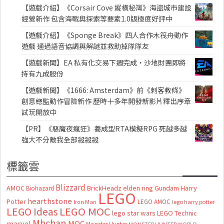
【遊戲介紹】《Corsair Cove 縱橫秘灣》海盜城市建設
經營新作 包含海戰與探索等要素1.0版極度好評中
【遊戲介紹】《Sponge Break》四人合作木筏舟動作
遊戲 通過語音協調與解謎並救助掉隊隊友
【遊戲新聞】EA 私有化交易下週完成・沙地財團即將
持有九成股份
【遊戲新聞】《1666: Amsterdam》前《刺客教條》
創意總監動作冒險新作 歷時十多年開發新影片釋出序章
試玩開放中
【PR】《惡魔夜瘋狂》養成型RTA模擬RPG 死越多越
強大不分敵我全部殺殺殺
標籤雲
Blizzard
AMOC
BrickHeadz
elden ring
Gundam
Harry
Biohazard
LEGO
hearthstone
Potter
LEGO AMOC
lego harry potter
Iron Man
LEGO MOC
LEGO Ideas
lego star wars
LEGO Technic
Mhchan
marvel
MOC