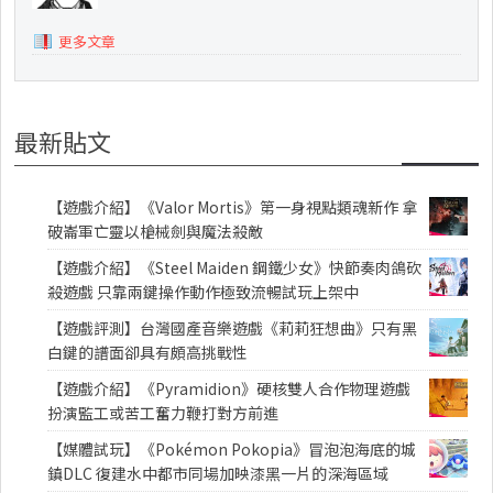
更多文章
最新貼文
【遊戲介紹】《Valor Mortis》第一身視點類魂新作 拿
破崙軍亡靈以槍械劍與魔法殺敵
【遊戲介紹】《Steel Maiden 鋼鐵少女》快節奏肉鴿砍
殺遊戲 只靠兩鍵操作動作極致流暢試玩上架中
【遊戲評測】台灣國產音樂遊戲《莉莉狂想曲》只有黑
白鍵的譜面卻具有頗高挑戰性
【遊戲介紹】《Pyramidion》硬核雙人合作物理遊戲
扮演監工或苦工奮力鞭打對方前進
【媒體試玩】《Pokémon Pokopia》冒泡泡海底的城
鎮DLC 復建水中都市同場加映漆黑一片的深海區域