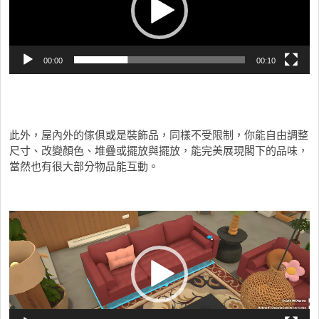
放
器
00:00
00:10
此外，屋內外的傢俱或是裝飾品，同樣不受限制，你能自由調整
尺寸、改變顏色、堆疊或擺放與擺放，能完美展現閣下的品味，
當然也有很大部分物品能互動。
視
訊
播
放
器