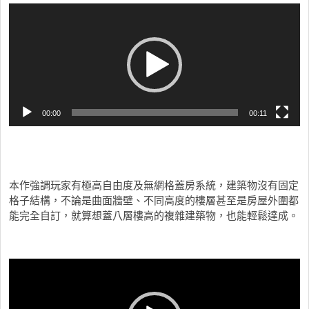
視
訊
播
放
器
00:00
00:11
本作強調玩家有極高自由度及無網格蓋房系統，建築物沒有固定
格子結構，不論是曲面牆壁、不同高度的樓層甚至是房屋外圍都
能完全自訂，就算想蓋八層樓高的複雜建築物，也能輕鬆達成。
視
訊
播