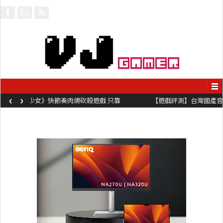
‹
›
【遊戲評測】台灣國產音樂遊戲《莉莉狂想曲》只有黑白鍵的譜面
卻具有頗高挑戰性