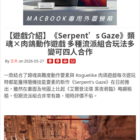
【遊戲介紹】《Serpent’s Gaze》類
魂×肉鴿動作遊戲 多種流派組合玩法多
變可四人合作
By
五木
on 2026-05-27
一款結合了類魂高難度動作要素與 Roguelike 肉鴿遊戲每次遊玩
時都能獲得隨機技能要素的新作《Serpent’s Gaze》在日前推
出，雖然在畫面及地圖上比起《艾爾登法環 黑夜君臨》略顯粗
糙，但期流派組合非常有趣，現時評價不俗。