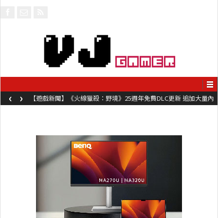
‹
›
【遊戲新聞】《火線獵殺：野境》25週年免費DLC更新 追加大量內
容同時系舊作限時超平價折扣