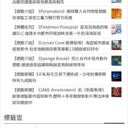
白鍵的譜面卻具有頗高挑戰性
【遊戲介紹】《Pyramidion》硬核雙人合作物理遊戲
扮演監工或苦工奮力鞭打對方前進
【媒體試玩】《Pokémon Pokopia》冒泡泡海底的城
鎮DLC 復建水中都市同場加映漆黑一片的深海區域
【遊戲介紹】《Corsair Cove 縱橫秘灣》海盜城市建設
經營新作 包含海戰與探索等要素1.0版極度好評中
【遊戲介紹】《Sponge Break》四人合作木筏舟動作
遊戲 通過語音協調與解謎並救助掉隊隊友
【遊戲新聞】EA 私有化交易下週完成・沙地財團即將
持有九成股份
【遊戲新聞】《1666: Amsterdam》前《刺客教條》
創意總監動作冒險新作 歷時十多年開發新影片釋出序章
試玩開放中
標籤雲