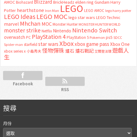
Blizzard
AMOC
BrickHeadz
elden ring
Gundam
Harry
Biohazard
LEGO
hearthstone
Potter
LEGO AMOC
lego harry potter
Iron Man
LEGO MOC
LEGO Ideas
lego star wars
LEGO Technic
Mhchan
marvel
MOC
Monster Hunter
MONSTER HUNTER WORLD
Nintendo Switch
monster strike
Nintendo
Netflix
PlayStation 4
overwatch
ps5
PC
PlayStation 5
Pokemon
SDCC
Xbox
star wars
xbox game pass
Xbox One
starfield
Spider-man
怪物彈珠
遊戲人
爐石
爐石戰記
xbox series x
小島秀夫
艾爾登法環
生
Facebook
RSS
搜尋
月份