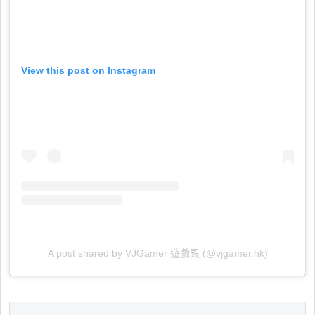
View this post on Instagram
A post shared by VJGamer 遊戲殿 (@vjgamer.hk)