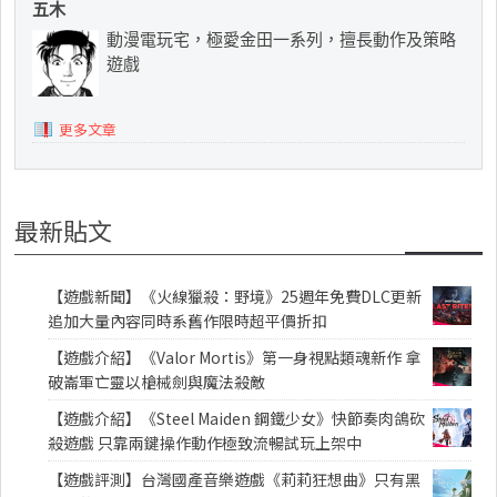
五木
動漫電玩宅，極愛金田一系列，擅長動作及策略
遊戲
更多文章
最新貼文
【遊戲新聞】《火線獵殺：野境》25週年免費DLC更新
追加大量內容同時系舊作限時超平價折扣
【遊戲介紹】《Valor Mortis》第一身視點類魂新作 拿
破崙軍亡靈以槍械劍與魔法殺敵
【遊戲介紹】《Steel Maiden 鋼鐵少女》快節奏肉鴿砍
殺遊戲 只靠兩鍵操作動作極致流暢試玩上架中
【遊戲評測】台灣國產音樂遊戲《莉莉狂想曲》只有黑