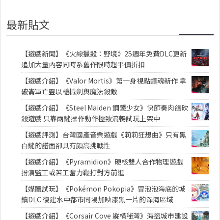
最新貼文
【遊戲新聞】《火線獵殺：野境》25週年免費DLC更新
追加大量內容同時系舊作限時超平價折扣
【遊戲介紹】《Valor Mortis》第一身視點類魂新作 拿
破崙軍亡靈以槍械劍與魔法殺敵
【遊戲介紹】《Steel Maiden 鋼鐵少女》快節奏肉鴿砍
殺遊戲 只靠兩鍵操作動作極致流暢試玩上架中
【遊戲評測】台灣國產音樂遊戲《莉莉狂想曲》只有黑
白鍵的譜面卻具有頗高挑戰性
【遊戲介紹】《Pyramidion》硬核雙人合作物理遊戲
扮演監工或苦工奮力鞭打對方前進
【媒體試玩】《Pokémon Pokopia》冒泡泡海底的城
鎮DLC 復建水中都市同場加映漆黑一片的深海區域
【遊戲介紹】《Corsair Cove 縱橫秘灣》海盜城市建設