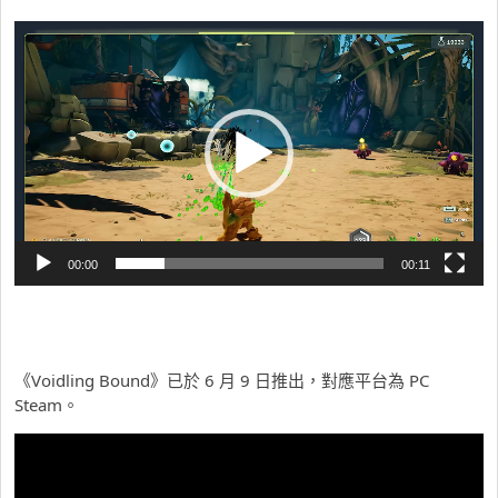
視
訊
播
放
器
00:00
00:11
《Voidling Bound》已於 6 月 9 日推出，對應平台為 PC
Steam。