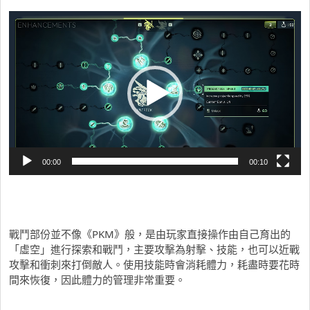
視
訊
播
放
器
00:00
00:10
戰鬥部份並不像《PKM》般，是由玩家直接操作由自己育出的
「虛空」進行探索和戰鬥，主要攻擊為射擊、技能，也可以近戰
攻擊和衝刺來打倒敵人。使用技能時會消耗體力，耗盡時要花時
間來恢復，因此體力的管理非常重要。