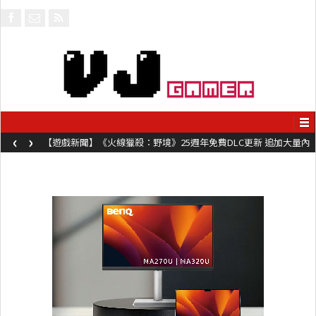
‹
›
【遊戲新聞】《火線獵殺：野境》25週年免費DLC更新 追加大量內
容同時系舊作限時超平價折扣