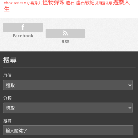
怪物彈珠
遊戲人
爐石
爐石戰記
xbox series x
小島秀夫
艾爾登法環
生
Facebook
RSS
搜尋
月份
分類
搜尋