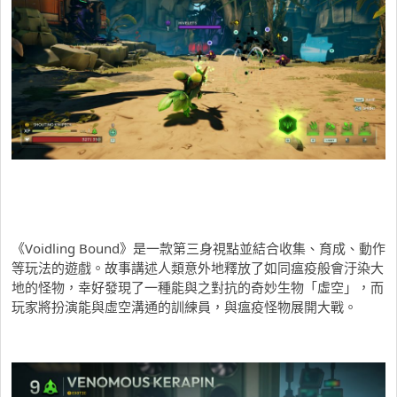
《Voidling Bound》是一款第三身視點並結合收集、育成、動作
等玩法的遊戲。故事講述人類意外地釋放了如同瘟疫般會汙染大
地的怪物，幸好發現了一種能與之對抗的奇妙生物「虛空」，而
玩家將扮演能與虛空溝通的訓練員，與瘟疫怪物展開大戰。