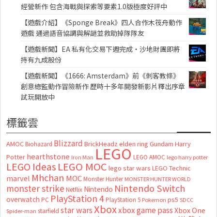
經營新作 包含海戰與探索等要素1.0版極度好評中
【遊戲介紹】《Sponge Break》四人合作木筏舟動作
遊戲 通過語音協調與解謎並救助掉隊隊友
【遊戲新聞】EA 私有化交易下週完成・沙地財團即將
持有九成股份
【遊戲新聞】《1666: Amsterdam》前《刺客教條》
創意總監動作冒險新作 歷時十多年開發新影片釋出序章
試玩開放中
標籤雲
Blizzard
AMOC
BrickHeadz
elden ring
Gundam
Harry
Biohazard
LEGO
hearthstone
Potter
LEGO AMOC
lego harry potter
Iron Man
LEGO MOC
LEGO Ideas
lego star wars
LEGO Technic
Mhchan
marvel
MOC
Monster Hunter
MONSTER HUNTER WORLD
Nintendo Switch
monster strike
Nintendo
Netflix
PlayStation 4
overwatch
ps5
PC
PlayStation 5
Pokemon
SDCC
Xbox
star wars
xbox game pass
Xbox One
starfield
Spider-man