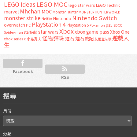
LEGO MOC
LEGO Ideas
lego star wars
LEGO Technic
Mhchan
marvel
MOC
Monster Hunter
MONSTER HUNTER WORLD
Nintendo Switch
monster strike
Nintendo
Netflix
PlayStation 4
overwatch
ps5
PC
PlayStation 5
Pokemon
SDCC
Xbox
star wars
xbox game pass
Xbox One
starfield
Spider-man
怪物彈珠
遊戲人
爐石
爐石戰記
xbox series x
小島秀夫
艾爾登法環
生
Facebook
RSS
搜尋
月份
分類