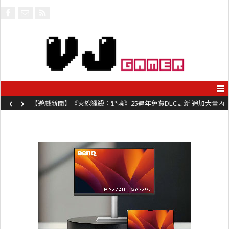
‹
›
【遊戲新聞】《火線獵殺：野境》25週年免費DLC更新 追加大量內
容同時系舊作限時超平價折扣