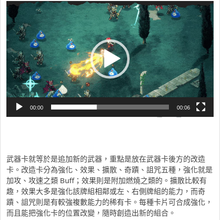
視
訊
播
放
器
00:00
00:06
武器卡就等於是追加新的武器，重點是放在武器卡後方的改造
卡。改造卡分為強化、效果、擴散、奇蹟、詛咒五種，強化就是
加攻、攻速之類 Buff；效果則是附加燃燒之類的。擴散比較有
趣，效果大多是強化該牌組相鄰或左、右側牌組的能力，而奇
蹟、詛咒則是有較強複數能力的稀有卡。每種卡片可合成強化，
而且能把強化卡的位置改變，隨時創造出新的組合。