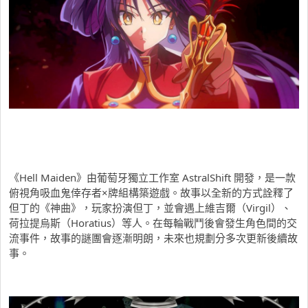
《Hell Maiden》由葡萄牙獨立工作室 AstralShift 開發，是一款
俯視角吸血鬼倖存者×牌組構築遊戲。故事以全新的方式詮釋了
但丁的《神曲》，玩家扮演但丁，並會遇上維吉爾（Virgil）、
荷拉提烏斯（Horatius）等人。在每輪戰鬥後會發生角色間的交
流事件，故事的謎團會逐漸明朗，未來也規劃分多次更新後續故
事。