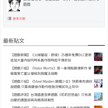
遊戲
更多文章
最新貼文
【遊戲新聞】《火線獵殺：野境》25週年免費DLC更新
追加大量內容同時系舊作限時超平價折扣
【遊戲介紹】《Valor Mortis》第一身視點類魂新作 拿
破崙軍亡靈以槍械劍與魔法殺敵
【遊戲介紹】《Steel Maiden 鋼鐵少女》快節奏肉鴿砍
殺遊戲 只靠兩鍵操作動作極致流暢試玩上架中
【遊戲評測】台灣國產音樂遊戲《莉莉狂想曲》只有黑
白鍵的譜面卻具有頗高挑戰性
【遊戲介紹】《Pyramidion》硬核雙人合作物理遊戲