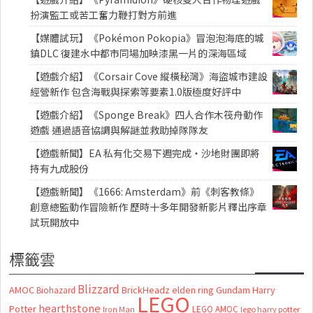
扮演監工或苦工奮力鞭打對方前進
【媒體試玩】《Pokémon Pokopia》冒泡泡海底的城
鎮DLC 復建水中都市同場加映漆黑一片的深海區域
【遊戲介紹】《Corsair Cove 縱橫秘灣》海盜城市建設
經營新作 包含海戰與探索等要素1.0版極度好評中
【遊戲介紹】《Sponge Break》四人合作木筏舟動作
遊戲 通過語音協調與解謎並救助掉隊隊友
【遊戲新聞】EA 私有化交易下週完成・沙地財團即將
持有九成股份
【遊戲新聞】《1666: Amsterdam》前《刺客教條》
創意總監動作冒險新作 歷時十多年開發新影片釋出序章
試玩開放中
標籤雲
Blizzard
AMOC
BrickHeadz
elden ring
Gundam
Harry
Biohazard
LEGO
hearthstone
Potter
LEGO AMOC
lego harry potter
Iron Man