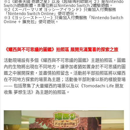
※1《節奏天國 奇蹟之星》以及《超級瑪利歐銀河 ２》是Nintendo
Switch遊戲軟體。本攤位將以Nintendo Switch 2體驗遊戲。
※2《スーパーマリオ ヨッシーアイランド》只需加入付費服務
「Nintendo Switch Online」便可遊玩。
※3《ヨッシーストーリー》只需加入付費服務「Nintendo Switch
Online ＋ 擴充包」便可遊玩。
《耀西與不可思議的圖鑑》拍照區 展開充滿驚喜的探索之旅
活動現場設有多個《耀西與不可思議的圖鑑》主題拍照區，圖鑑
內的生物將出現在不同地方，讓參加者猶如置身於不可思議的圖
鑑之中展開探索，並盡情拍照留念。活動前半部拍照區將以耀西
在不同地方探索的場景為主題；活動後半部則會以新的樣貌登場
—— 包括聚集了大量耀西的場景以及以《Tomodachi Life 朋友
收集 夢想生活》為主題的拍照區。