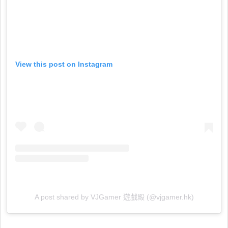
View this post on Instagram
A post shared by VJGamer 遊戲殿 (@vjgamer.hk)