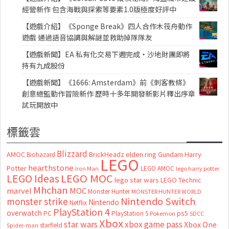
經營新作 包含海戰與探索等要素1.0版極度好評中
【遊戲介紹】《Sponge Break》四人合作木筏舟動作
遊戲 通過語音協調與解謎並救助掉隊隊友
【遊戲新聞】EA 私有化交易下週完成・沙地財團即將
持有九成股份
【遊戲新聞】《1666: Amsterdam》前《刺客教條》
創意總監動作冒險新作 歷時十多年開發新影片釋出序章
試玩開放中
標籤雲
Blizzard
AMOC
BrickHeadz
elden ring
Gundam
Harry
Biohazard
LEGO
hearthstone
Potter
LEGO AMOC
lego harry potter
Iron Man
LEGO MOC
LEGO Ideas
lego star wars
LEGO Technic
Mhchan
marvel
MOC
Monster Hunter
MONSTER HUNTER WORLD
Nintendo Switch
monster strike
Nintendo
Netflix
PlayStation 4
overwatch
ps5
PC
PlayStation 5
Pokemon
SDCC
Xbox
star wars
xbox game pass
Xbox One
starfield
Spider-man