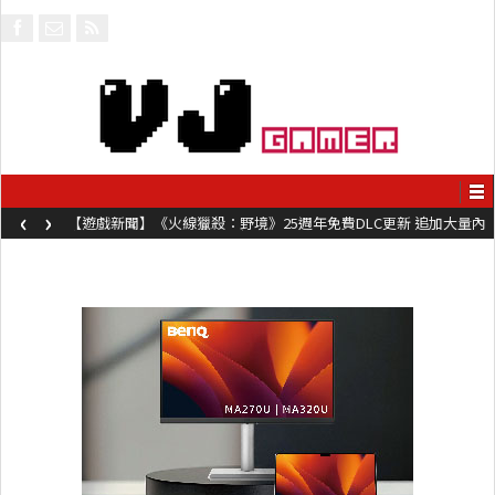
‹
›
【遊戲新聞】《火線獵殺：野境》25週年免費DLC更新 追加大量內
容同時系舊作限時超平價折扣