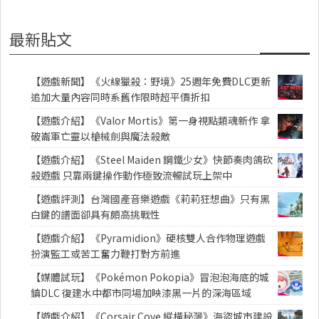
最新貼文
【遊戲新聞】《火線獵殺：野境》25週年免費DLC更新
追加大量內容同時系舊作限時超平價折扣
【遊戲介紹】《Valor Mortis》第一身視點類魂新作 拿
破崙軍亡靈以槍械劍與魔法殺敵
【遊戲介紹】《Steel Maiden 鋼鐵少女》快節奏肉鴿砍
殺遊戲 只靠兩鍵操作動作極致流暢試玩上架中
【遊戲評測】台灣國產音樂遊戲《莉莉狂想曲》只有黑
白鍵的譜面卻具有頗高挑戰性
【遊戲介紹】《Pyramidion》硬核雙人合作物理遊戲
扮演監工或苦工奮力鞭打對方前進
【媒體試玩】《Pokémon Pokopia》冒泡泡海底的城
鎮DLC 復建水中都市同場加映漆黑一片的深海區域
【遊戲介紹】《Corsair Cove 縱橫秘灣》海盜城市建設