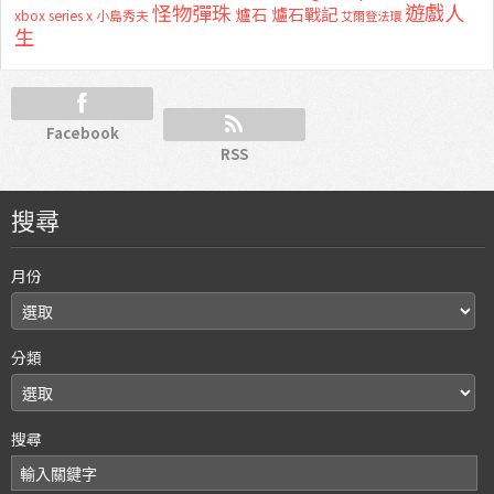
怪物彈珠
遊戲人
爐石
爐石戰記
xbox series x
小島秀夫
艾爾登法環
生
Facebook
RSS
搜尋
月份
分類
搜尋