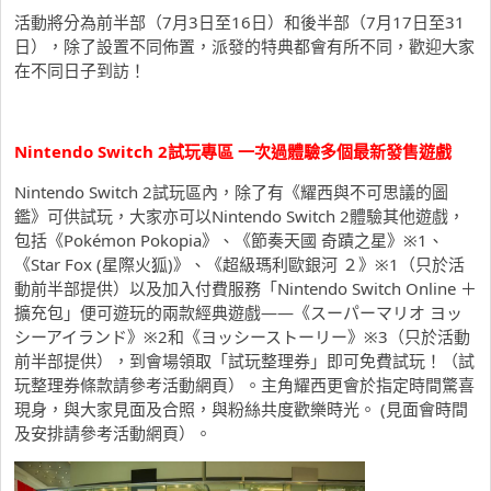
活動將分為前半部（7月3日至16日）和後半部（7月17日至31
日），除了設置不同佈置，派發的特典都會有所不同，歡迎大家
在不同日子到訪！
Nintendo Switch 2試玩專區 一次過體驗多個最新發售遊戲
Nintendo Switch 2試玩區內，除了有《耀西與不可思議的圖
鑑》可供試玩，大家亦可以Nintendo Switch 2體驗其他遊戲，
包括《Pokémon Pokopia》、《節奏天國 奇蹟之星》※1、
《Star Fox (星際火狐)》、《超級瑪利歐銀河 ２》※1（只於活
動前半部提供）以及加入付費服務「Nintendo Switch Online ＋
擴充包」便可遊玩的兩款經典遊戲——《スーパーマリオ ヨッ
シーアイランド》※2和《ヨッシーストーリー》※3（只於活動
前半部提供），到會場領取「試玩整理券」即可免費試玩！（試
玩整理券條款請參考活動網頁）。主角耀西更會於指定時間驚喜
現身，與大家見面及合照，與粉絲共度歡樂時光。 (見面會時間
及安排請參考活動網頁）。