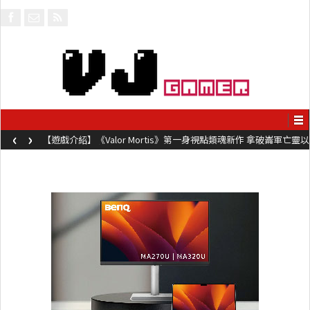
‹
›
【遊戲介紹】《Valor Mortis》第一身視點類魂新作 拿破崙軍亡靈以
槍械劍與魔法殺敵