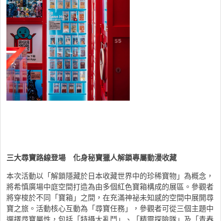
三大尋寶路線登場 化身秘寶獵人解鎖專屬動漫收藏
本次活動以「解鎖隱藏於日本收藏世界中的珍稀寶物」為概念，
將希慎廣場中庭空間打造為由多個紅色寶箱構成的展區。參觀者
將穿梭於不同「寶箱」之間，在充滿神祕未知感的空間中展開尋
寶之旅。活動核心互動為「尋寶任務」，參觀者可從三個主題中
選擇尋寶屬性，包括「特攝大亂鬥」、「精靈探險隊」及「青春