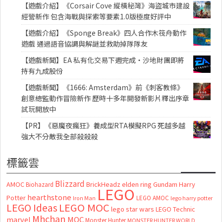
【遊戲介紹】《Corsair Cove 縱橫秘灣》海盜城市建設
經營新作 包含海戰與探索等要素1.0版極度好評中
【遊戲介紹】《Sponge Break》四人合作木筏舟動作
遊戲 通過語音協調與解謎並救助掉隊隊友
【遊戲新聞】EA 私有化交易下週完成・沙地財團即將
持有九成股份
【遊戲新聞】《1666: Amsterdam》前《刺客教條》
創意總監動作冒險新作 歷時十多年開發新影片釋出序章
試玩開放中
【PR】《惡魔夜瘋狂》養成型RTA模擬RPG 死越多越
強大不分敵我全部殺殺殺
標籤雲
Blizzard
AMOC
BrickHeadz
elden ring
Gundam
Harry
Biohazard
LEGO
hearthstone
Potter
LEGO AMOC
lego harry potter
Iron Man
LEGO MOC
LEGO Ideas
lego star wars
LEGO Technic
Mhchan
marvel
MOC
Monster Hunter
MONSTER HUNTER WORLD