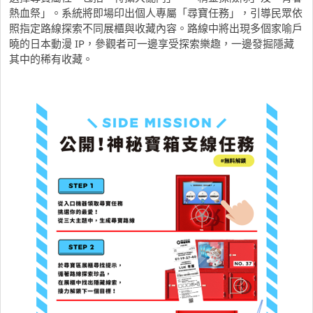
熱血祭」。系統將即場印出個人專屬「尋寶任務」，引導民眾依
照指定路線探索不同展櫃與收藏內容。路線中將出現多個家喻戶
曉的日本動漫 IP，參觀者可一邊享受探索樂趣，一邊發掘隱藏
其中的稀有收藏。