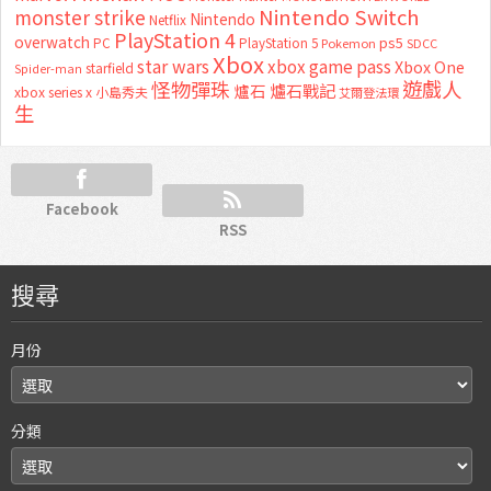
Nintendo Switch
monster strike
Nintendo
Netflix
PlayStation 4
overwatch
ps5
PC
PlayStation 5
Pokemon
SDCC
Xbox
star wars
xbox game pass
Xbox One
starfield
Spider-man
怪物彈珠
遊戲人
爐石
爐石戰記
xbox series x
小島秀夫
艾爾登法環
生
Facebook
RSS
搜尋
月份
分類