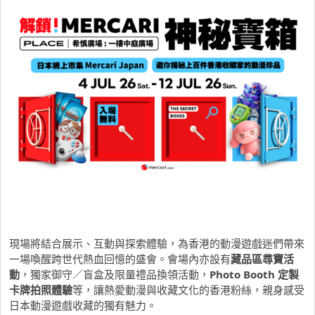
現場將結合展示、互動與探索體驗，
為香港的動漫遊戲迷們帶來
一場喚醒跨世代熱血回憶的盛會。
會場內亦設有
藏品區尋寶活
動
，獨家御守／
盲盒及限量禮品換領活動，
Photo Booth
定製
卡牌拍照體驗
等，讓熱愛動漫與收藏文化的香港粉絲，
親身感受
日本動漫遊戲收藏的獨有魅力。