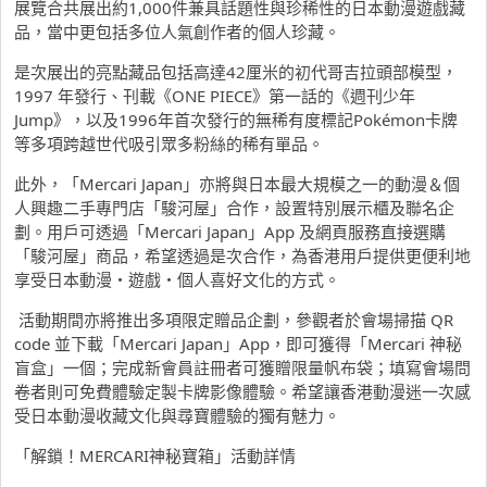
展覽合共展出約1,000件兼具話題性與珍稀性的日本動漫遊戲藏
品，當中更包括多位人氣創作者的個人珍藏。
是次展出的亮點藏品包括高達42厘米的初代哥吉拉頭部模型，
1997 年發行、刊載《ONE PIECE》第一話的《週刊少年
Jump》，以及1996年首次發行的無稀有度標記Pokémon卡牌
等多項跨越世代吸引眾多粉絲的稀有單品。
此外，「Mercari Japan」亦將與日本最大規模之一的動漫＆個
人興趣二手專門店「駿河屋」合作，設置特別展示櫃及聯名企
劃。用戶可透過「Mercari Japan」App 及網頁服務直接選購
「駿河屋」商品，希望透過是次合作，為香港用戶提供更便利地
享受日本動漫・遊戲・個人喜好文化的方式。
活動期間亦將推出多項限定贈品企劃，參觀者於會場掃描 QR
code 並下載「Mercari Japan」App，即可獲得「Mercari 神秘
盲盒」一個；完成新會員註冊者可獲贈限量帆布袋；填寫會場問
卷者則可免費體驗定製卡牌影像體驗。希望讓香港動漫迷一次感
受日本動漫收藏文化與尋寶體驗的獨有魅力。
「解鎖！MERCARI神秘寶箱」活動詳情