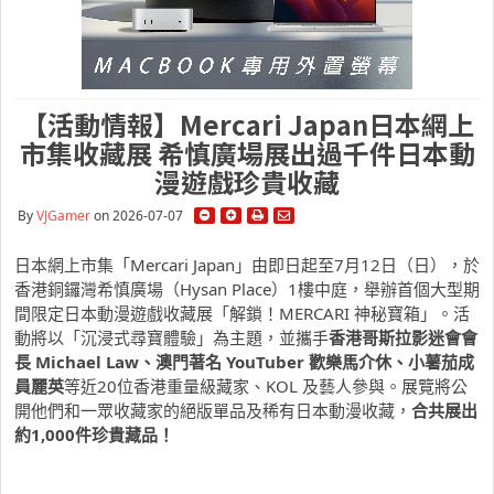
【活動情報】Mercari Japan日本網上
市集收藏展 希慎廣場展出過千件日本動
漫遊戲珍貴收藏
By
VJGamer
on 2026-07-07
日本網上市集「
Mercari Japan
」由即日起至
7
月
12
日（日），
於
香港銅鑼灣希慎廣場（
Hysan Place
）
1
樓中庭，
舉辦首個大型期
間限定日本動漫遊戲收藏展「解鎖！
MERCARI
神秘寶箱」。活
動將以「沉浸式尋寶體驗」為主題，並攜手
香港哥斯
拉影迷會會
長
Michael Law
、澳門著名
YouTuber
歡樂馬介休、小薯茄成
員麗英
等近
20
位香港重量級藏家、
KOL
及藝人參與。
展覽將公
開他們和一眾收藏家的絕版單品及稀有日本動漫收藏，
合共
展出
約
1,000
件珍貴藏品！