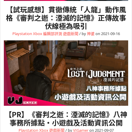
【試玩感想】貫徹傳統「人龍」動作風
格《審判之逝：湮滅的記憶》正傳故事
伏線極為吸引
Playstation
Xbox
編輯部評測
遊戲新聞
/ by
神婆
on 2021-09-16
【PR】《審判之逝：湮滅的記憶》八神
事務所據點・小遊戲及活動資訊公開
Playstation
Xbox
遊戲新聞
/ by
VJGamer
on 2021-09-07