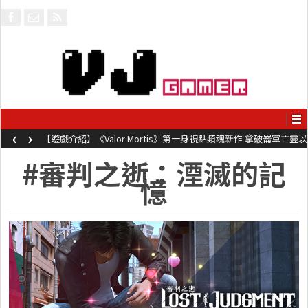
‹
›
【遊戲介紹】《Valor Mortis》第一身視點類魂新作 拿破崙軍亡靈以
槍械劍與魔法殺敵
#審判之逝：湮滅的記
憶