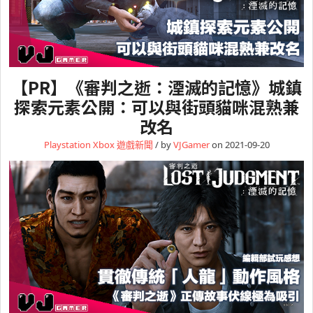
【PR】《審判之逝：湮滅的記憶》城鎮
探索元素公開：可以與街頭貓咪混熟兼
改名
Playstation
Xbox
遊戲新聞
/ by
VJGamer
on 2021-09-20