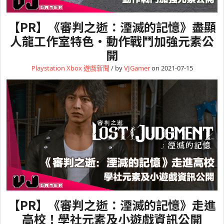
【PR】《審判之逝：湮滅的記憶》盡顯
人龍工作室特色・動作戰鬥加強元素公
開
Playstation
Xbox
遊戲新聞
/ by
VJGamer
on 2021-07-15
【PR】《審判之逝：湮滅的記憶》走進
高校！學社元素及小遊戲資訊公開