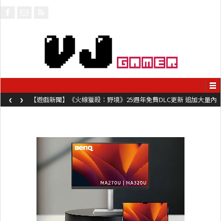
‹
›
【遊戲新聞】《火線獵殺：野境》25週年免費DLC更新 追加大量內
容同時系舊作限時超平價折扣