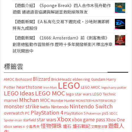
【遊戲介紹】《Sponge Break》四人合作木筏舟動作
遊戲 通過語音協調與解謎並救助掉隊隊友
【遊戲新聞】EA 私有化交易下週完成・沙地財團即將
持有九成股份
【遊戲新聞】《1666: Amsterdam》前《刺客教條》
創意總監動作冒險新作 歷時十多年開發新影片釋出序章
試玩開放中
標籤雲
Blizzard
AMOC
BrickHeadz
elden ring
Gundam
Harry
Biohazard
LEGO
hearthstone
Potter
LEGO AMOC
lego harry potter
Iron Man
LEGO MOC
LEGO Ideas
lego star wars
LEGO Technic
Mhchan
marvel
MOC
Monster Hunter
MONSTER HUNTER WORLD
Nintendo Switch
monster strike
Nintendo
Netflix
PlayStation 4
overwatch
ps5
PC
PlayStation 5
Pokemon
SDCC
Xbox
star wars
xbox game pass
Xbox One
starfield
Spider-man
怪物彈珠
遊戲人
爐石
爐石戰記
xbox series x
小島秀夫
艾爾登法環