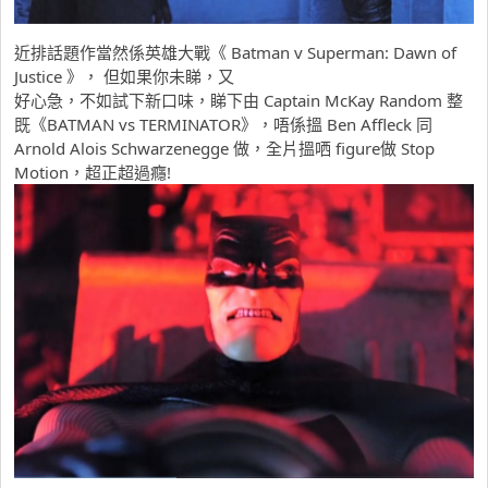
近排話題作當然係英雄大戰《 Batman v Superman: Dawn of
Justice 》， 但如果你未睇，又
好心急，不如試下新口味，睇下由 Captain McKay Random 整
既《BATMAN vs TERMINATOR》，唔係搵 Ben Affleck 同
Arnold Alois Schwarzenegge 做，全片搵哂 figure做 Stop
Motion，超正超過癮!