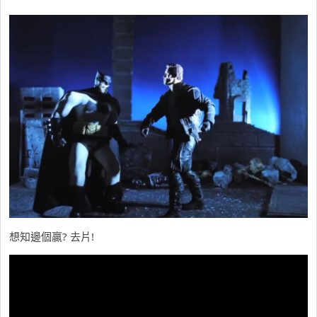
想知邊個贏? 去片!