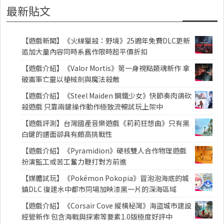
最新貼文
【遊戲新聞】《火線獵殺：野境》25週年免費DLC更新
追加大量內容同時系舊作限時超平價折扣
【遊戲介紹】《Valor Mortis》第一身視點類魂新作 拿
破崙軍亡靈以槍械劍與魔法殺敵
【遊戲介紹】《Steel Maiden 鋼鐵少女》快節奏肉鴿砍
殺遊戲 只靠兩鍵操作動作極致流暢試玩上架中
【遊戲評測】台灣國產音樂遊戲《莉莉狂想曲》只有黑
白鍵的譜面卻具有頗高挑戰性
【遊戲介紹】《Pyramidion》硬核雙人合作物理遊戲
扮演監工或苦工奮力鞭打對方前進
【媒體試玩】《Pokémon Pokopia》冒泡泡海底的城
鎮DLC 復建水中都市同場加映漆黑一片的深海區域
【遊戲介紹】《Corsair Cove 縱橫秘灣》海盜城市建設
經營新作 包含海戰與探索等要素1.0版極度好評中