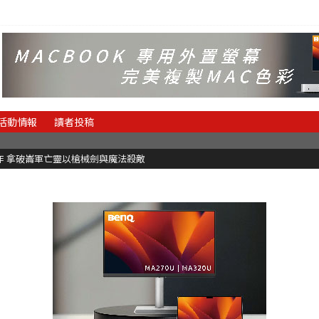
活動情報
讀者投稿
魂新作 拿破崙軍亡靈以槍械劍與魔法殺敵