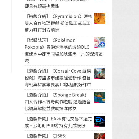
卻具有頗高挑戰性
【遊戲介紹】《Pyramidion》硬核
雙人合作物理遊戲 扮演監工或苦工
奮力鞭打對方前進
【媒體試玩】《Pokémon
Pokopia》冒泡泡海底的城鎮DLC
復建水中都市同場加映漆黑一片的深海區
域
【遊戲介紹】《Corsair Cove 縱橫
秘灣》海盜城市建設經營新作 包含
海戰與探索等要素1.0版極度好評中
【遊戲介紹】《Sponge Break》
四人合作木筏舟動作遊戲 通過語音
協調與解謎並救助掉隊隊友
【遊戲新聞】EA 私有化交易下週完
成・沙地財團即將持有九成股份
【遊戲新聞】《1666: