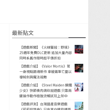
最新貼文
【遊戲新聞】《火線獵殺：野境》
25週年免費DLC更新 追加大量內容
同時系舊作限時超平價折扣
【遊戲介紹】《Valor Mortis》第
一身視點類魂新作 拿破崙軍亡靈以
槍械劍與魔法殺敵
【遊戲介紹】《Steel Maiden 鋼鐵
少女》快節奏肉鴿砍殺遊戲 只靠兩
鍵操作動作極致流暢試玩上架中
【遊戲評測】台灣國產音樂遊戲
《莉莉狂想曲》只有黑白鍵的譜面