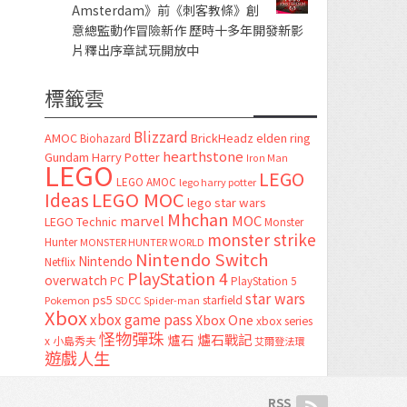
Amsterdam》前《刺客教條》創
意總監動作冒險新作 歷時十多年開發新影
片釋出序章試玩開放中
標籤雲
Blizzard
AMOC
BrickHeadz
elden ring
Biohazard
hearthstone
Gundam
Harry Potter
Iron Man
LEGO
LEGO
LEGO AMOC
lego harry potter
LEGO MOC
Ideas
lego star wars
Mhchan
marvel
MOC
LEGO Technic
Monster
monster strike
Hunter
MONSTER HUNTER WORLD
Nintendo Switch
Nintendo
Netflix
PlayStation 4
overwatch
PC
PlayStation 5
star wars
ps5
starfield
Pokemon
SDCC
Spider-man
Xbox
xbox game pass
Xbox One
xbox series
怪物彈珠
爐石
爐石戰記
x
小島秀夫
艾爾登法環
遊戲人生
RSS