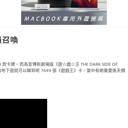
員召喚
 款卡牌。而為宣傳新劇場版《遊☆戯☆王 THE DARK SIDE OF
 新宿地下道就可以睇到呢 7649 張《遊戲王》卡，當中有啲重要係天價