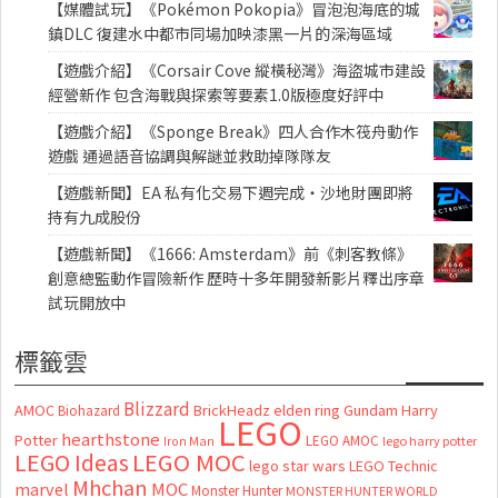
【媒體試玩】《Pokémon Pokopia》冒泡泡海底的城
鎮DLC 復建水中都市同場加映漆黑一片的深海區域
【遊戲介紹】《Corsair Cove 縱橫秘灣》海盜城市建設
經營新作 包含海戰與探索等要素1.0版極度好評中
【遊戲介紹】《Sponge Break》四人合作木筏舟動作
遊戲 通過語音協調與解謎並救助掉隊隊友
【遊戲新聞】EA 私有化交易下週完成・沙地財團即將
持有九成股份
【遊戲新聞】《1666: Amsterdam》前《刺客教條》
創意總監動作冒險新作 歷時十多年開發新影片釋出序章
試玩開放中
標籤雲
Blizzard
AMOC
BrickHeadz
elden ring
Gundam
Harry
Biohazard
LEGO
hearthstone
Potter
LEGO AMOC
lego harry potter
Iron Man
LEGO MOC
LEGO Ideas
lego star wars
LEGO Technic
Mhchan
marvel
MOC
Monster Hunter
MONSTER HUNTER WORLD