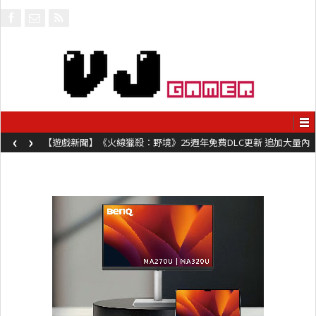
‹
›
【遊戲新聞】《火線獵殺：野境》25週年免費DLC更新 追加大量內
容同時系舊作限時超平價折扣