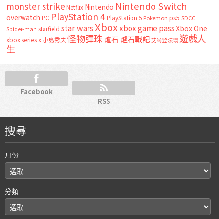
Nintendo Switch
monster strike
Nintendo
Netflix
PlayStation 4
overwatch
ps5
PC
PlayStation 5
Pokemon
SDCC
Xbox
star wars
xbox game pass
Xbox One
starfield
Spider-man
怪物彈珠
遊戲人
爐石
爐石戰記
xbox series x
小島秀夫
艾爾登法環
生
Facebook
RSS
搜尋
月份
分類