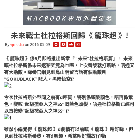
未來戰士杜拉格斯回歸《 龍珠超 》!
By
vjmedia
on 2016-05-09
《 龍珠超 》係6月即將推出新章「” 未來”杜拉格斯篇」， 未來
嘅杜拉格斯係未來返黎究竟為乜呢，上次番黎就打斯路，唔通又
有大勁敵。睇番官網見到鳥山明留言話有個勁敵叫
“GOKUBLACK” 嘅人，黑暗悟空!?
今次杜拉格斯外型同之前有d唔同，特別係頭髮顏色，唔再係紫
色，變咗”超級撒亞人之神SS”嘅藍色頭髮，唔通杜拉格斯已經可
以直接變”超級撒亞人之神SS” !?
雖然小編覺得《 龍珠超 》d劇情冇以前嘅《 龍珠 》咁好睇，但
見到杜拉格斯番黎，有d興趣，希望唔好爛故仔啦!