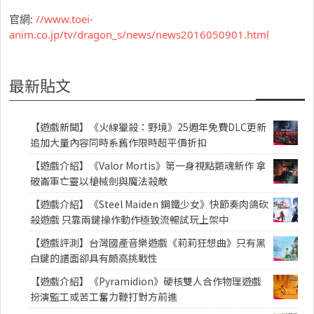
官網:
//www.toei-
anim.co.jp/tv/dragon_s/news/news2016050901.html
最新貼文
【遊戲新聞】《火線獵殺：野境》25週年免費DLC更新
追加大量內容同時系舊作限時超平價折扣
【遊戲介紹】《Valor Mortis》第一身視點類魂新作 拿
破崙軍亡靈以槍械劍與魔法殺敵
【遊戲介紹】《Steel Maiden 鋼鐵少女》快節奏肉鴿砍
殺遊戲 只靠兩鍵操作動作極致流暢試玩上架中
【遊戲評測】台灣國產音樂遊戲《莉莉狂想曲》只有黑
白鍵的譜面卻具有頗高挑戰性
【遊戲介紹】《Pyramidion》硬核雙人合作物理遊戲
扮演監工或苦工奮力鞭打對方前進