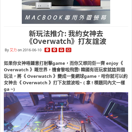
新玩法推介: 我約女神去
《Overwatch》打友誼波
By
艾力
on 2016-06-10
如果你女神唔鍾意打射擊game，而你又想同佢一齊 enjoy《
Overwatch 》嘅世界，機會黎啦飛雲! 韓國有班玩家就諗到個
玩法，將《 Overwatch 》變成一隻網球game，咁你就可以約
女神去《 Overwatch 》打下友誼波啦~ ( 拿 ! 標題同內文一樣
ga ~)