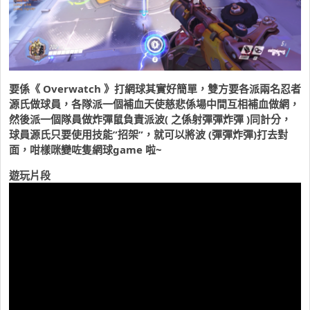
要係《 Overwatch 》打網球其實好簡單，雙方要各派兩名忍者
源氏做球員，各隊派一個補血天使慈悲係場中間互相補血做網，
然後派一個隊員做炸彈鼠負責派波( 之係射彈彈炸彈 )同計分，
球員源氏只要使用技能”招架”，就可以將波 (彈彈炸彈)打去對
面，咁樣咪變咗隻網球game 啦~
遊玩片段