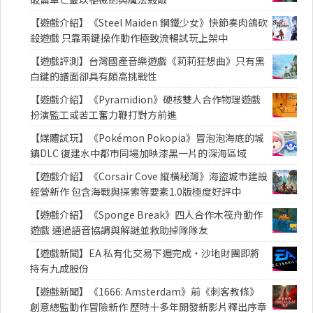
【遊戲介紹】《Steel Maiden 鋼鐵少女》快節奏肉鴿砍
殺遊戲 只靠兩鍵操作動作極致流暢試玩上架中
【遊戲評測】台灣國產音樂遊戲《莉莉狂想曲》只有黑
白鍵的譜面卻具有頗高挑戰性
【遊戲介紹】《Pyramidion》硬核雙人合作物理遊戲
扮演監工或苦工奮力鞭打對方前進
【媒體試玩】《Pokémon Pokopia》冒泡泡海底的城
鎮DLC 復建水中都市同場加映漆黑一片的深海區域
【遊戲介紹】《Corsair Cove 縱橫秘灣》海盜城市建設
經營新作 包含海戰與探索等要素1.0版極度好評中
【遊戲介紹】《Sponge Break》四人合作木筏舟動作
遊戲 通過語音協調與解謎並救助掉隊隊友
【遊戲新聞】EA 私有化交易下週完成・沙地財團即將
持有九成股份
【遊戲新聞】《1666: Amsterdam》前《刺客教條》
創意總監動作冒險新作 歷時十多年開發新影片釋出序章