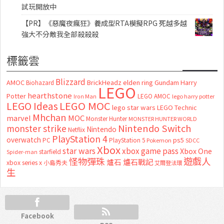
試玩開放中
【PR】《惡魔夜瘋狂》養成型RTA模擬RPG 死越多越
強大不分敵我全部殺殺殺
標籤雲
Blizzard
AMOC
BrickHeadz
elden ring
Gundam
Harry
Biohazard
LEGO
hearthstone
Potter
LEGO AMOC
lego harry potter
Iron Man
LEGO MOC
LEGO Ideas
lego star wars
LEGO Technic
Mhchan
marvel
MOC
Monster Hunter
MONSTER HUNTER WORLD
Nintendo Switch
monster strike
Nintendo
Netflix
PlayStation 4
overwatch
ps5
PC
PlayStation 5
Pokemon
SDCC
Xbox
star wars
xbox game pass
Xbox One
starfield
Spider-man
怪物彈珠
遊戲人
爐石
爐石戰記
xbox series x
小島秀夫
艾爾登法環
生
Facebook