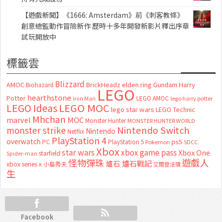
【遊戲新聞】《1666: Amsterdam》前《刺客教條》
創意總監動作冒險新作 歷時十多年開發新影片釋出序章
試玩開放中
標籤雲
Blizzard
AMOC
BrickHeadz
elden ring
Gundam
Harry
Biohazard
LEGO
hearthstone
Potter
LEGO AMOC
lego harry potter
Iron Man
LEGO MOC
LEGO Ideas
lego star wars
LEGO Technic
Mhchan
marvel
MOC
Monster Hunter
MONSTER HUNTER WORLD
Nintendo Switch
monster strike
Nintendo
Netflix
PlayStation 4
overwatch
ps5
PC
PlayStation 5
Pokemon
SDCC
Xbox
star wars
xbox game pass
Xbox One
starfield
Spider-man
怪物彈珠
遊戲人
爐石
爐石戰記
xbox series x
小島秀夫
艾爾登法環
生
Facebook