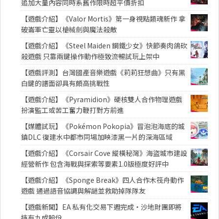
追加大量內容同時系舊作限時超平價折扣
【遊戲介紹】《Valor Mortis》第一身視點類魂新作 拿
破崙軍亡靈以槍械劍與魔法殺敵
【遊戲介紹】《Steel Maiden 鋼鐵少女》快節奏肉鴿砍
殺遊戲 只靠兩鍵操作動作極致流暢試玩上架中
【遊戲評測】台灣國產音樂遊戲《莉莉狂想曲》只有黑
白鍵的譜面卻具有頗高挑戰性
【遊戲介紹】《Pyramidion》硬核雙人合作物理遊戲
扮演監工或苦工奮力鞭打對方前進
【媒體試玩】《Pokémon Pokopia》冒泡泡海底的城
鎮DLC 復建水中都市同場加映漆黑一片的深海區域
【遊戲介紹】《Corsair Cove 縱橫秘灣》海盜城市建設
經營新作 包含海戰與探索等要素1.0版極度好評中
【遊戲介紹】《Sponge Break》四人合作木筏舟動作
遊戲 通過語音協調與解謎並救助掉隊隊友
【遊戲新聞】EA 私有化交易下週完成・沙地財團即將
持有九成股份