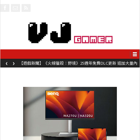
‹
›
【遊戲新聞】《火線獵殺：野境》25週年免費DLC更新 追加大量內
容同時系舊作限時超平價折扣