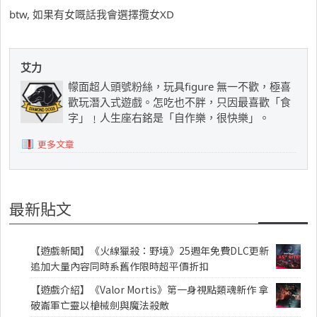
btw, 如果有女嘅話我會選擇攬女XD
艾力
幪面超人頭號粉絲，玩具figure 無一不歡，極喜
歡玩潛入式遊戲。怎吃也不胖，只因最喜歡「食
字」﹗人生座右銘是「自作樂，很快樂」。
更多文章
最新貼文
【遊戲新聞】《火線獵殺：野境》25週年免費DLC更新
追加大量內容同時系舊作限時超平價折扣
【遊戲介紹】《Valor Mortis》第一身視點類魂新作 拿
破崙軍亡靈以槍械劍與魔法殺敵