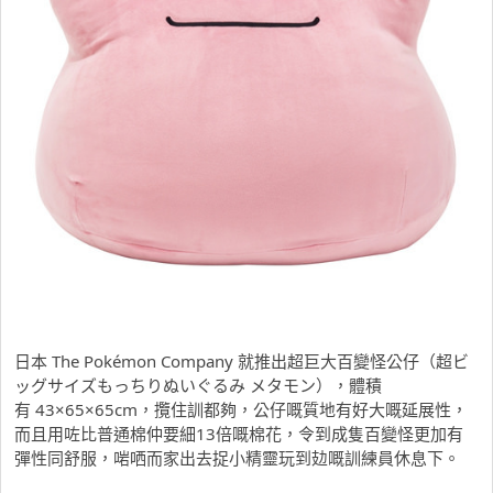
日本 The Pokémon Company 就推出超巨大百變怪公仔（超ビ
ッグサイズもっちりぬいぐるみ メタモン），體積
有 43×65×65cm，攬住訓都夠，公仔嘅質地有好大嘅延展性，
而且用咗比普通棉仲要細13倍嘅棉花，令到成隻百變怪更加有
彈性同舒服，啱哂而家出去捉小精靈玩到攰嘅訓練員休息下。