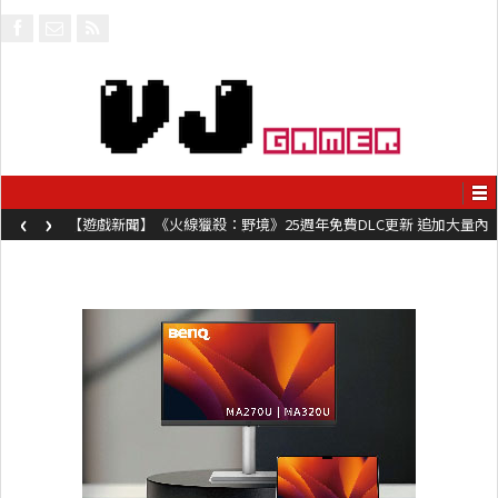
‹
›
【遊戲新聞】《火線獵殺：野境》25週年免費DLC更新 追加大量內
容同時系舊作限時超平價折扣