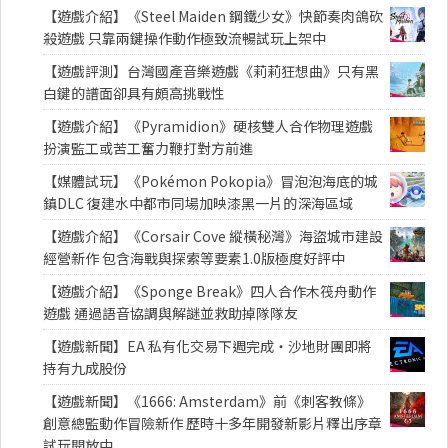
【遊戲介紹】《Steel Maiden 鋼鐵少女》快節奏肉鴿砍
殺遊戲 只靠兩鍵操作動作極致流暢試玩上架中
【遊戲評測】台灣國產音樂遊戲《莉莉狂想曲》只有黑
白鍵的譜面卻具有頗高挑戰性
【遊戲介紹】《Pyramidion》硬核雙人合作物理遊戲
扮演監工或苦工奮力鞭打對方前進
【媒體試玩】《Pokémon Pokopia》冒泡泡海底的城
鎮DLC 復建水中都市同場加映漆黑一片的深海區域
【遊戲介紹】《Corsair Cove 縱橫秘灣》海盜城市建設
經營新作 包含海戰與探索等要素1.0版極度好評中
【遊戲介紹】《Sponge Break》四人合作木筏舟動作
遊戲 通過語音協調與解謎並救助掉隊隊友
【遊戲新聞】EA 私有化交易下週完成・沙地財團即將
持有九成股份
【遊戲新聞】《1666: Amsterdam》前《刺客教條》
創意總監動作冒險新作 歷時十多年開發新影片釋出序章
試玩開放中