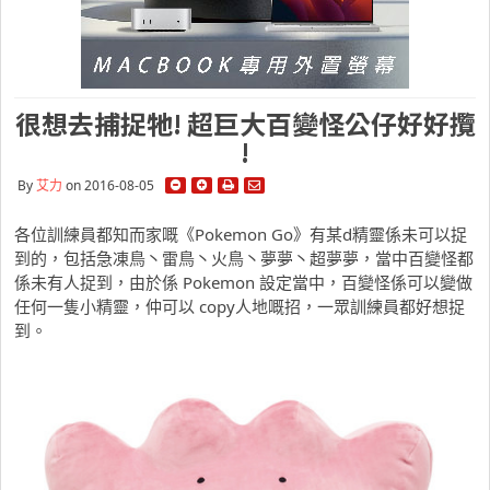
很想去捕捉牠! 超巨大百變怪公仔好好攬
!
By
艾力
on 2016-08-05
各位訓練員都知而家嘅《Pokemon Go》有某d精靈係未可以捉
到的，包括急凍鳥丶雷鳥丶火鳥丶夢夢丶超夢夢，當中百變怪都
係未有人捉到，由於係 Pokemon 設定當中，百變怪係可以變做
任何一隻小精靈，仲可以 copy人地嘅招，一眾訓練員都好想捉
到。