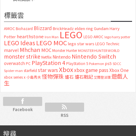
標籤雲
Blizzard
AMOC
BrickHeadz
elden ring
Gundam
Harry
Biohazard
LEGO
hearthstone
Potter
LEGO AMOC
lego harry potter
Iron Man
LEGO MOC
LEGO Ideas
lego star wars
LEGO Technic
Mhchan
marvel
MOC
Monster Hunter
MONSTER HUNTER WORLD
Nintendo Switch
monster strike
Nintendo
Netflix
PlayStation 4
overwatch
ps5
PC
PlayStation 5
Pokemon
SDCC
Xbox
star wars
xbox game pass
Xbox One
starfield
Spider-man
怪物彈珠
遊戲人
爐石
爐石戰記
xbox series x
小島秀夫
艾爾登法環
生
Facebook
RSS
搜尋