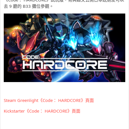
去 9 廳的 B33 攤位參觀。
Steam Greenlight《Code： HARDCORE》頁面
Kickstarter《Code： HARDCORE》頁面