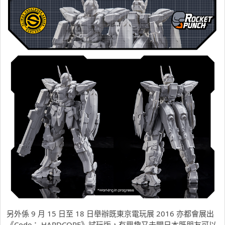
另外係 9 月 15 日至 18 日舉辦既東京電玩展 2016 亦都會展出
《Code： HARDCORE》試玩版，有興趣又去開日本既朋友可以