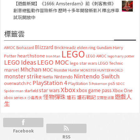
【遊戲新聞】《1666: Amsterdam》前《刺客教條》
創意總監動作冒險新作 歷時十多年開發新影片釋出序章
試玩開放中
標籤雲
Blizzard
AMOC
BrickHeadz
elden ring
Gundam
Harry
Biohazard
LEGO
hearthstone
Potter
LEGO AMOC
lego harry potter
Iron Man
LEGO MOC
LEGO Ideas
lego star wars
LEGO Technic
Mhchan
marvel
MOC
Monster Hunter
MONSTER HUNTER WORLD
Nintendo Switch
monster strike
Nintendo
Netflix
PlayStation 4
overwatch
ps5
PC
PlayStation 5
Pokemon
SDCC
Xbox
star wars
xbox game pass
Xbox One
starfield
Spider-man
怪物彈珠
遊戲人
爐石
爐石戰記
xbox series x
小島秀夫
艾爾登法環
生
Facebook
RSS