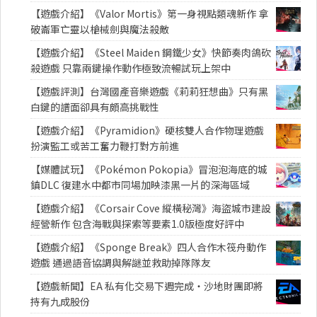
【遊戲介紹】《Valor Mortis》第一身視點類魂新作 拿
破崙軍亡靈以槍械劍與魔法殺敵
【遊戲介紹】《Steel Maiden 鋼鐵少女》快節奏肉鴿砍
殺遊戲 只靠兩鍵操作動作極致流暢試玩上架中
【遊戲評測】台灣國產音樂遊戲《莉莉狂想曲》只有黑
白鍵的譜面卻具有頗高挑戰性
【遊戲介紹】《Pyramidion》硬核雙人合作物理遊戲
扮演監工或苦工奮力鞭打對方前進
【媒體試玩】《Pokémon Pokopia》冒泡泡海底的城
鎮DLC 復建水中都市同場加映漆黑一片的深海區域
【遊戲介紹】《Corsair Cove 縱橫秘灣》海盜城市建設
經營新作 包含海戰與探索等要素1.0版極度好評中
【遊戲介紹】《Sponge Break》四人合作木筏舟動作
遊戲 通過語音協調與解謎並救助掉隊隊友
【遊戲新聞】EA 私有化交易下週完成・沙地財團即將
持有九成股份