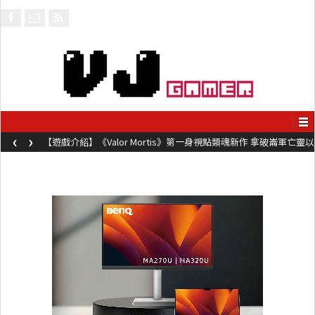
‹
›
【遊戲介紹】《Steel Maiden 鋼鐵少女》快節奏肉鴿砍殺遊戲 只靠
兩鍵操作動作極致流暢試玩上架中