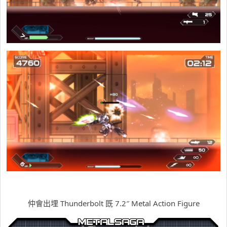
仲會出埋 Thunderbolt 既 7.2″ Metal Action Figure