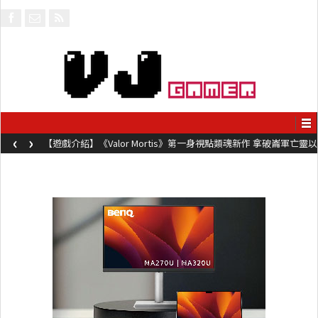
‹
›
【遊戲介紹】《Valor Mortis》第一身視點類魂新作 拿破崙軍亡靈以
槍械劍與魔法殺敵