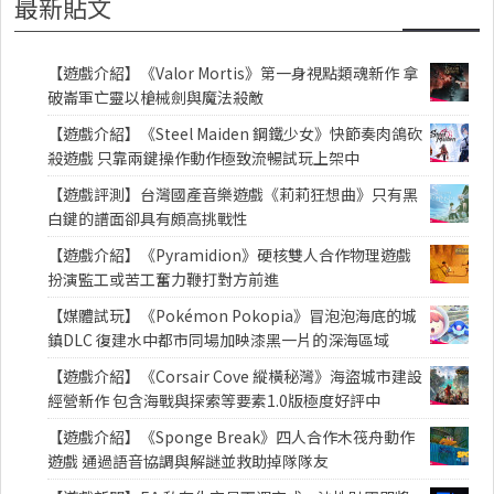
最新貼文
【遊戲介紹】《Valor Mortis》第一身視點類魂新作 拿
破崙軍亡靈以槍械劍與魔法殺敵
【遊戲介紹】《Steel Maiden 鋼鐵少女》快節奏肉鴿砍
殺遊戲 只靠兩鍵操作動作極致流暢試玩上架中
【遊戲評測】台灣國產音樂遊戲《莉莉狂想曲》只有黑
白鍵的譜面卻具有頗高挑戰性
【遊戲介紹】《Pyramidion》硬核雙人合作物理遊戲
扮演監工或苦工奮力鞭打對方前進
【媒體試玩】《Pokémon Pokopia》冒泡泡海底的城
鎮DLC 復建水中都市同場加映漆黑一片的深海區域
【遊戲介紹】《Corsair Cove 縱橫秘灣》海盜城市建設
經營新作 包含海戰與探索等要素1.0版極度好評中
【遊戲介紹】《Sponge Break》四人合作木筏舟動作
遊戲 通過語音協調與解謎並救助掉隊隊友