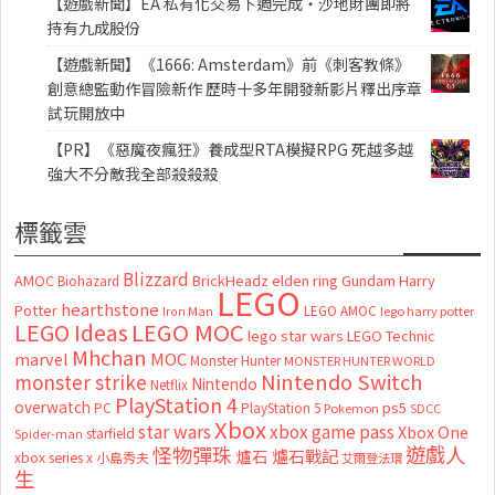
【遊戲新聞】EA 私有化交易下週完成・沙地財團即將
持有九成股份
【遊戲新聞】《1666: Amsterdam》前《刺客教條》
創意總監動作冒險新作 歷時十多年開發新影片釋出序章
試玩開放中
【PR】《惡魔夜瘋狂》養成型RTA模擬RPG 死越多越
強大不分敵我全部殺殺殺
標籤雲
Blizzard
AMOC
BrickHeadz
elden ring
Gundam
Harry
Biohazard
LEGO
hearthstone
Potter
LEGO AMOC
lego harry potter
Iron Man
LEGO MOC
LEGO Ideas
lego star wars
LEGO Technic
Mhchan
marvel
MOC
Monster Hunter
MONSTER HUNTER WORLD
Nintendo Switch
monster strike
Nintendo
Netflix
PlayStation 4
overwatch
ps5
PC
PlayStation 5
Pokemon
SDCC
Xbox
star wars
xbox game pass
Xbox One
starfield
Spider-man
怪物彈珠
遊戲人
爐石
爐石戰記
xbox series x
小島秀夫
艾爾登法環
生