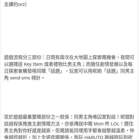
全課的orz）
遊戲流程分三部份：日間有兩次在大地圖上探索嘅機會，夜間可
以選擇送 Key Item 或者禮物比男主角；而隨住劇情發展以及每
日探索會觸發唔同嘅「話題」，玩家可以用呢啲「話題」同男主
角 send sms 傾計。
至於遊戲最重要嘅部份之一就係：同男主角喺囚室對話！呢個對
話過程係推進主劇情嘅方法，亦係傳說中嘅 Mon 咚 LOL！隨住
男主角對你好感度越高，佢嘅語氣同埋用字都會越黎越溫柔，仲
會越控越近，加上全語音嘅關係，我玩 HARUTO 路線時玩到欲