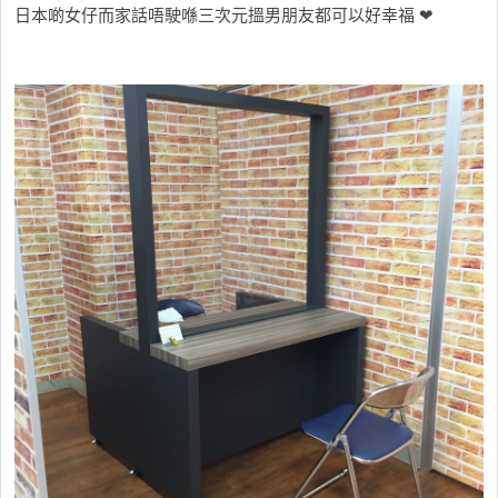
日本啲女仔而家話唔駛喺三次元搵男朋友都可以好幸福 ❤