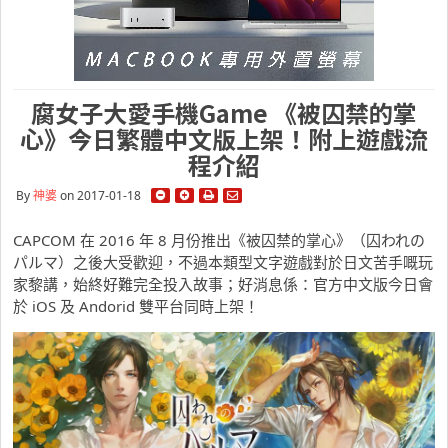
腐女子大愛手機Game 《被囚禁的掌
心》今日繁體中文版上架！附上遊戲流
程介紹
By
神婆
on 2017-01-18
CAPCOM 在 2016 年 8 月份推出《被囚禁的掌心》（囚われの
パルマ）之後大受歡迎，不過本類型文字遊戲對於日文苦手嘅玩
家黎講，始終好難完全投入故事；好消息係：官方中文版今日會
於 iOS 及 Andorid 雙平台同時上架！