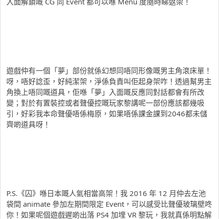
入面解鎖嘅 CG 同 Event 都可以喺 Menu 度隨時睇返架！
遊戲仲有一個「夢」部份就係幻想同唔同形像嘅男主角滾床單！
呀，唔好諗歪，好純潔架，淨係負責叫佢起身架咋！透過幫男主
角換上唔同嘅道具，佢喺「夢」入面嘅反應同對話都會有所改
變；對於有置裝控或者聲優控嘅玩家黎講呢一部份應該都幾吸
引，好彩我本命聲優唔係梅原，如果唔係課金課到2046都未儲
齊啲道具呀！
P.S.《囚》喺日本嘅人氣相當高架！我 2016 年 12 月仲去左池
袋間 animate 參加左期間限定 Event，可以感受比聲優玻璃壁咚
你！如果呢個遊戲遲啲出落 PS4 加埋 VR 黎玩，我就真係明點解