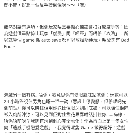
罷不能，好想一個反手撲倒佢呀～～（喂）
雖然對話有選項，但係玩家唔需要擔心揀錯會扣好感度等等；因
為遊戲個重點係比玩家「感受」同「經歷」而唔係「攻略」，所
以就算個 game 係 auto save 都可以放膽隨便玩，唔駛驚有 Bad
End。
遊戲另一個有病…唔係，我意思係有愛嘅趣味點就係：玩家可以
24 小時監視住男角色嘅一舉一動（意識上係變態，但係呢啲先
係萌點）你可以睇住佢用你送比佢嘅牙刷同底褲、可以睇住佢除
衫入廁所沖涼、可以見到佢對住盆花思春咁話掛住你……痴線，
唔係唔萌呀？我簡直玩到個心完全融化！作為市面上第一隻女性
向「體感手機戀愛遊戲」，我覺得呢隻 Game 做得超好！遊戲