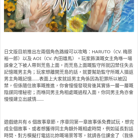
日文版目前推出左兩個角色路線可以攻略：HARUTO（CV. 梅原
裕一郎）以及 AOI（CV. 內田雄馬）。玩家飾演嘅女主角喺一場
誤會之下被人帶到荒島上面，而荒島上面嘅監守所就囚禁住失去
記憶嘅男主角；玩家想離開荒島的話，就要幫助監守所嘅人搵返
男主角嘅記憶……表面上大家就話男主角係因為犯罪所以被囚
禁，但係隨住故事嘅推進，你會慢慢發現背後其實係一層一層嘅
陰謀同埋秘密；而喺同男主角相處嘅過程入面，你同男主角亦會
慢慢建立出感情……
遊戲總共有 6 個故事章節，序章同第一章故事係免費試玩，想完
成全個故事、或者想獲得同主角額外嘅相處時間，例如延長對話
時間、對方模擬打電話比妳嘅場景等等，就請各位課金了（我係