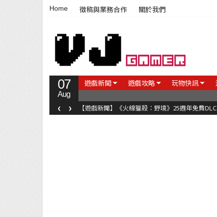
Home
徵稿與業務合作
關於我們
07
遊戲新聞
遊戲攻略
玩物快訊
Aug
‹
›
【遊戲新聞】《火線獵殺：野境》25週年免費DL