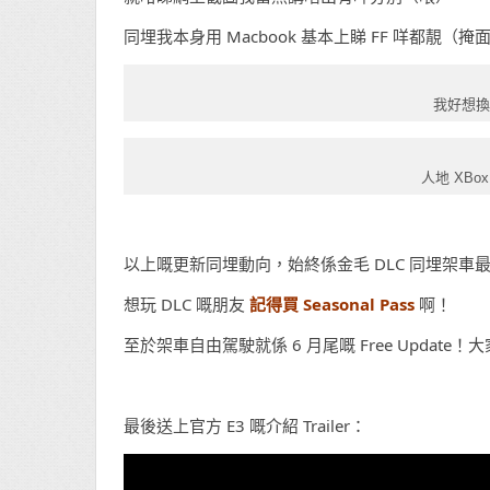
同埋我本身用 Macbook 基本上睇 FF 咩都靚（掩
我好想換 
人地 XB
以上嘅更新同埋動向，始終係金毛 DLC 同埋架車
想玩 DLC 嘅朋友
記得買 Seasonal Pass
啊！
至於架車自由駕駛就係 6 月尾嘅 Free Update
最後送上官方 E3 嘅介紹 Trailer：