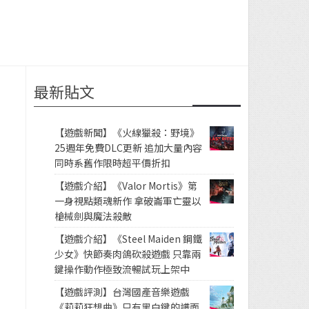
最新貼文
【遊戲新聞】《火線獵殺：野境》
25週年免費DLC更新 追加大量內容
同時系舊作限時超平價折扣
【遊戲介紹】《Valor Mortis》第
一身視點類魂新作 拿破崙軍亡靈以
槍械劍與魔法殺敵
【遊戲介紹】《Steel Maiden 鋼鐵
少女》快節奏肉鴿砍殺遊戲 只靠兩
鍵操作動作極致流暢試玩上架中
【遊戲評測】台灣國產音樂遊戲
《莉莉狂想曲》只有黑白鍵的譜面