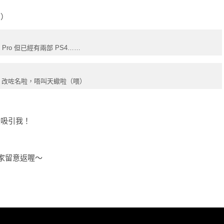
面）
Pro 但已經有兩部 PS4……
ox 改咗名啦，唔叫天蠍啦（喂）
最吸引我！
！大家留意返喔～