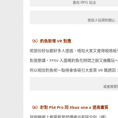
直向 RPG 玩法
呢班人玩得好開心…
（5）釣魚新增 VR 對應
呢部份好似都好多人提過，唔知大家又覺得吸唔吸
對我黎講，FFXV 入面嘅釣魚花時間之餘又幾難玩
所以相信釣魚呢一點唔會係吸引大家買 VR 嘅誘因
或者買黎
（6）針對 PS4 Pro 同 Xbox one x 提高畫質
就咁睇網上截圖我當然講唔出有咩分別（喂）