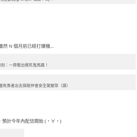
然 N 個月前已經打爆機…
時刻：一齊衝出條死鬼馬路！
邊有勇者出去探險仲會安全駕駛架（誤）
，預計今年內配信開始 (・∀・)