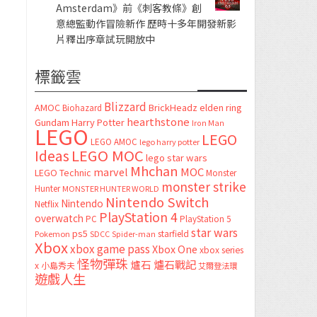
Amsterdam》前《刺客教條》創
意總監動作冒險新作 歷時十多年開發新影
片釋出序章試玩開放中
標籤雲
Blizzard
AMOC
BrickHeadz
elden ring
Biohazard
hearthstone
Gundam
Harry Potter
Iron Man
LEGO
LEGO
LEGO AMOC
lego harry potter
LEGO MOC
Ideas
lego star wars
Mhchan
marvel
MOC
LEGO Technic
Monster
monster strike
Hunter
MONSTER HUNTER WORLD
Nintendo Switch
Nintendo
Netflix
PlayStation 4
overwatch
PC
PlayStation 5
star wars
ps5
starfield
Pokemon
SDCC
Spider-man
Xbox
xbox game pass
Xbox One
xbox series
怪物彈珠
爐石
爐石戰記
x
小島秀夫
艾爾登法環
遊戲人生