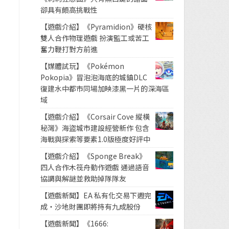
卻具有頗高挑戰性
【遊戲介紹】《Pyramidion》硬核
雙人合作物理遊戲 扮演監工或苦工
奮力鞭打對方前進
【媒體試玩】《Pokémon
Pokopia》冒泡泡海底的城鎮DLC
復建水中都市同場加映漆黑一片的深海區
域
【遊戲介紹】《Corsair Cove 縱橫
秘灣》海盜城市建設經營新作 包含
海戰與探索等要素1.0版極度好評中
【遊戲介紹】《Sponge Break》
四人合作木筏舟動作遊戲 通過語音
協調與解謎並救助掉隊隊友
【遊戲新聞】EA 私有化交易下週完
成・沙地財團即將持有九成股份
【遊戲新聞】《1666: