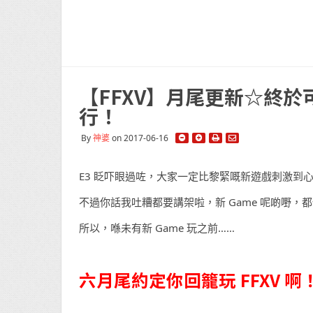
【FFXV】月尾更新☆終於
行！
By
神婆
on 2017-06-16
E3 眨吓眼過咗，大家一定比黎緊嘅新遊戲刺激到
不過你話我吐糟都要講架啦，新 Game 呢啲嘢，都係
所以，喺未有新 Game 玩之前……
六月尾約定你回籠玩 FFXV 啊