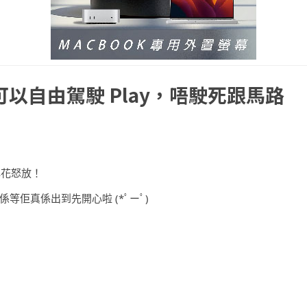
可以自由駕駛 Play，唔駛死跟馬路
心花怒放！
等佢真係出到先開心啦 (*ﾟーﾟ)
！