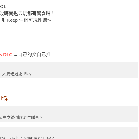
OL
隔一段時間返去玩都有驚喜咁！
 咁 Keep 住個可玩性嘛～
s
DLC
←自己的文自己推
大隻佬屠龍 Play
 上架
火車之後到底發生咩事？
要玩埋 Sniper 暗殺 Play？