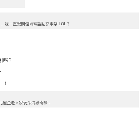
…我一直想問佢地電話點充電架 LOL？
引呢？
～
：（
比屋企老人家玩深海獵奇囉…