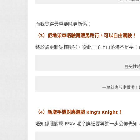
而我覺得最重要嘅更新係：
（3）
佢
地架車唔駛再跟馬路行，可以自由駕駛！
終於肯更新呢樣嘢啦，從此王子上山落海不是夢！雖
歷史性
一早就應該咁做啦！
（4）新增手機對應遊戲 King’s Knight！
唔知係咪對應 FFXV 呢？詳細要等進一步公佈先知