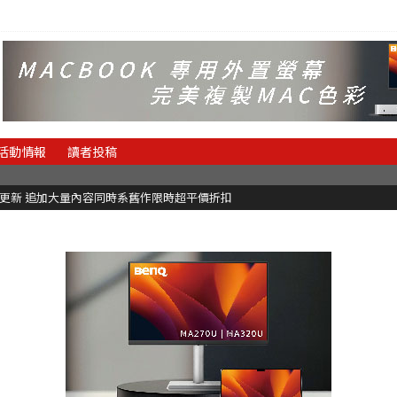
活動情報
讀者投稿
C更新 追加大量內容同時系舊作限時超平價折扣