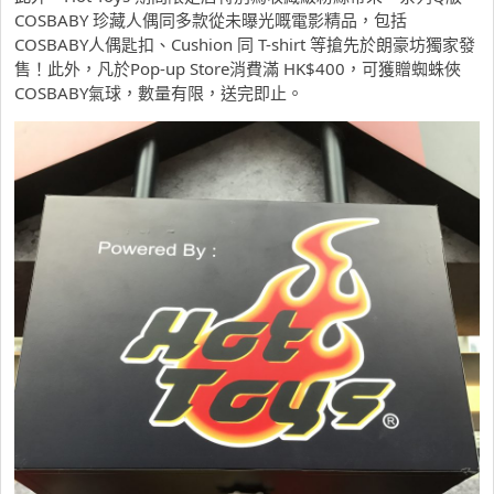
COSBABY 珍藏人偶同多款從未曝光嘅電影精品，包括
COSBABY人偶匙扣、Cushion 同 T-shirt 等搶先於朗豪坊獨家發
售！此外，凡於Pop-up Store消費滿 HK$400，可獲贈蜘蛛俠
COSBABY氣球，數量有限，送完即止。