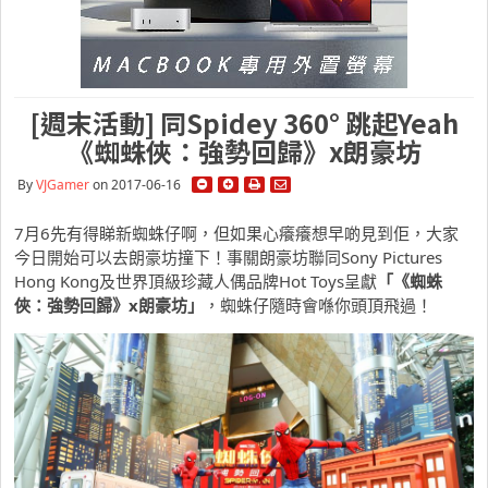
[週末活動] 同Spidey 360° 跳起Yeah
《蜘蛛俠：強勢回歸》x朗豪坊
By
VJGamer
on 2017-06-16
7月6先有得睇新蜘蛛仔啊，但如果心癢癢想早啲見到佢，大家
今日開始可以去朗豪坊撞下！事關朗豪坊聯同Sony Pictures
Hong Kong及世界頂級珍藏人偶品牌Hot Toys呈獻
「
《蜘蛛
俠：強勢回歸》x朗豪坊」
，蜘蛛仔隨時會喺你頭頂飛過！