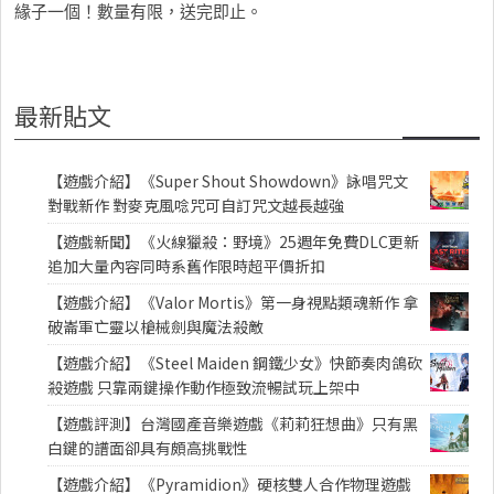
緣子一個！數量有限，送完即止。
最新貼文
【遊戲介紹】《Super Shout Showdown》詠唱咒文
對戰新作 對麥克風唸咒可自訂咒文越長越強
【遊戲新聞】《火線獵殺：野境》25週年免費DLC更新
追加大量內容同時系舊作限時超平價折扣
【遊戲介紹】《Valor Mortis》第一身視點類魂新作 拿
破崙軍亡靈以槍械劍與魔法殺敵
【遊戲介紹】《Steel Maiden 鋼鐵少女》快節奏肉鴿砍
殺遊戲 只靠兩鍵操作動作極致流暢試玩上架中
【遊戲評測】台灣國產音樂遊戲《莉莉狂想曲》只有黑
白鍵的譜面卻具有頗高挑戰性
【遊戲介紹】《Pyramidion》硬核雙人合作物理遊戲