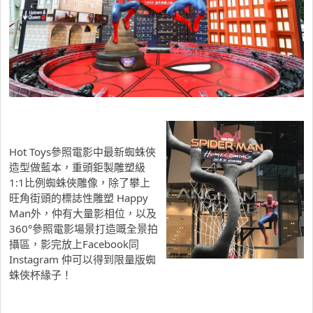
Hot Toys參照電影中最新蜘蛛俠
造型做藍本，重頭鉅製雕塑級
1:1比例蜘蛛俠雕像，除了攀上
旺角街頭的標誌性雕塑 Happy
Man外，仲有大量影相位，以及
360°參照電影場景打造嘅全景拍
攝區，影完放上Facebook同
Instagram 仲可以得到限量版蜘
蛛俠杯緣子！