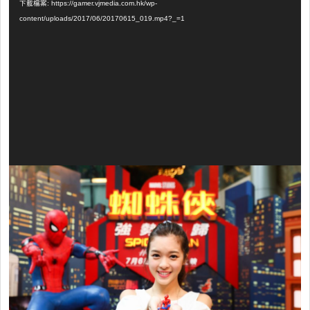
下載檔案: https://gamer.vjmedia.com.hk/wp-
播
content/uploads/2017/06/20170615_019.mp4?_=1
放
器