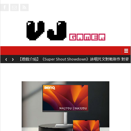
‹
›
【遊戲介紹】《Super Shout Showdown》詠唱咒文對戰新作 對麥
克風唸咒可自訂咒文越長越強