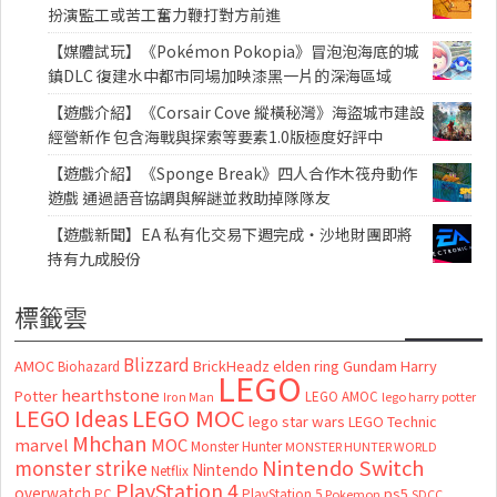
扮演監工或苦工奮力鞭打對方前進
【媒體試玩】《Pokémon Pokopia》冒泡泡海底的城
鎮DLC 復建水中都市同場加映漆黑一片的深海區域
【遊戲介紹】《Corsair Cove 縱橫秘灣》海盜城市建設
經營新作 包含海戰與探索等要素1.0版極度好評中
【遊戲介紹】《Sponge Break》四人合作木筏舟動作
遊戲 通過語音協調與解謎並救助掉隊隊友
【遊戲新聞】EA 私有化交易下週完成・沙地財團即將
持有九成股份
標籤雲
Blizzard
AMOC
BrickHeadz
elden ring
Gundam
Harry
Biohazard
LEGO
hearthstone
Potter
LEGO AMOC
lego harry potter
Iron Man
LEGO MOC
LEGO Ideas
lego star wars
LEGO Technic
Mhchan
marvel
MOC
Monster Hunter
MONSTER HUNTER WORLD
Nintendo Switch
monster strike
Nintendo
Netflix
PlayStation 4
overwatch
ps5
PC
PlayStation 5
Pokemon
SDCC