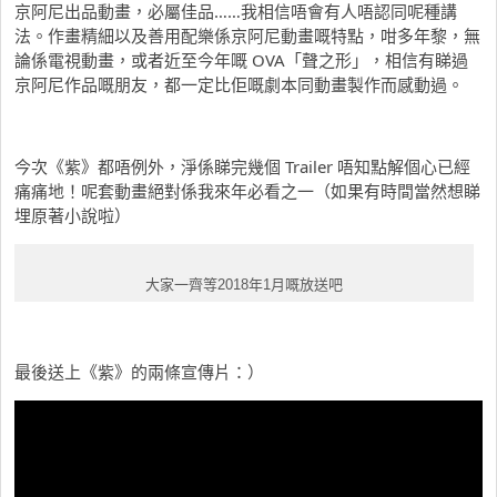
京阿尼出品動畫，必屬佳品……我相信唔會有人唔認同呢種講
法。作畫精細以及善用配樂係京阿尼動畫嘅特點，咁多年黎，無
論係電視動畫，或者近至今年嘅 OVA「聲之形」，相信有睇過
京阿尼作品嘅朋友，都一定比佢嘅劇本同動畫製作而感動過。
今次《紫》都唔例外，淨係睇完幾個 Trailer 唔知點解個心已經
痛痛地！呢套動畫絕對係我來年必看之一（如果有時間當然想睇
埋原著小說啦）
大家一齊等2018年1月嘅放送吧
最後送上《紫》的兩條宣傳片：）