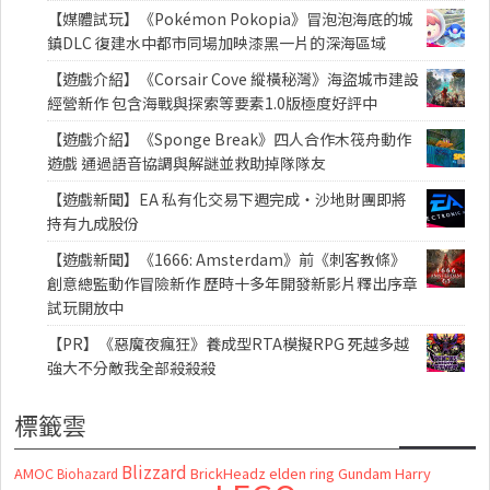
【媒體試玩】《Pokémon Pokopia》冒泡泡海底的城
鎮DLC 復建水中都市同場加映漆黑一片的深海區域
【遊戲介紹】《Corsair Cove 縱橫秘灣》海盜城市建設
經營新作 包含海戰與探索等要素1.0版極度好評中
【遊戲介紹】《Sponge Break》四人合作木筏舟動作
遊戲 通過語音協調與解謎並救助掉隊隊友
【遊戲新聞】EA 私有化交易下週完成・沙地財團即將
持有九成股份
【遊戲新聞】《1666: Amsterdam》前《刺客教條》
創意總監動作冒險新作 歷時十多年開發新影片釋出序章
試玩開放中
【PR】《惡魔夜瘋狂》養成型RTA模擬RPG 死越多越
強大不分敵我全部殺殺殺
標籤雲
Blizzard
AMOC
BrickHeadz
elden ring
Gundam
Harry
Biohazard