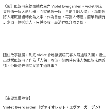
《紫》嘅故事主線圍繞女主角 Violet Evergarden。Violet 過去
曾經係一個人形兵器，而家就係一個「自動手記人偶」，功能係
將人類嘅話語轉化為文字，作為書信，再幫人傳達；簡單黎講有
少少似一個送信人，只係多咗一層溝通媒介嘅身份。
隨住故事發展，到底 Violet 會喺接觸唔同客人嘅過程入面，譜生
出點樣嘅故事？作為「人偶」嘅佢，卻同時有住人類嘅想法同感
情，佢嘅過去到底又發生過咩事？
【主要聲優陣容】
Violet Evergarden（ヴァイオレット
・
エヴァーガーデン）