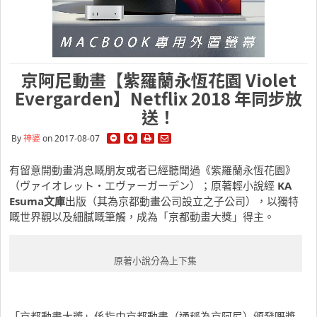
京阿尼動畫【紫羅蘭永恆花園 Violet
Evergarden】Netflix 2018 年同步放
送！
By
神婆
on 2017-08-07
有留意開動畫消息嘅朋友或者已經聽聞過《紫羅蘭永恆花園》
（ヴァイオレット・エヴァーガーデン）；原著輕小說經
KA
Esuma文庫
出版（其為京都動畫公司設立之子公司），以獨特
嘅世界觀以及細膩嘅筆觸，成為「京都動畫大獎」得主。
原著小說分為上下集
「京都動畫大獎」係指由京都動畫（通稱為京阿尼）頒發嘅獎