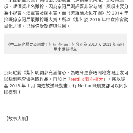
項，呢個獎出名難拎，因為京阿尼嘅評審非常苛刻！獎項主要分
為小說賞、漫畫賞及腳本賞，而《紫羅蘭永恆花園》於 2014 年
拎嘅係京阿尼最難拎嘅大賞！所以《紫》於 2016 年中宣佈會動
畫化之後，已經備受期待與注目。
《中二病也想要談戀愛！》及《Free！》分別為 2010 ＆ 2011 年京阿
尼小說賞得主
京阿尼對《紫》明顯都充滿信心，為咗令更多唔同地方嘅朋友可
以睇到呢套優秀嘅作品，再加上「
Netflix 野心擴大
」，所以呢
套 2018 年 1 月 開始放送嘅動畫，有 Netflix 嘅朋友都可以同步
睇得到！
【故事大綱】