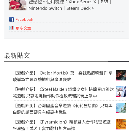
聲優控。使用機種：Xbox Series X｜PS5｜
Nintendo Switch｜Steam Deck。
Facebook
更多文章
最新貼文
【遊戲介紹】《Valor Mortis》第一身視點類魂新作 拿
破崙軍亡靈以槍械劍與魔法殺敵
【遊戲介紹】《Steel Maiden 鋼鐵少女》快節奏肉鴿砍
殺遊戲 只靠兩鍵操作動作極致流暢試玩上架中
【遊戲評測】台灣國產音樂遊戲《莉莉狂想曲》只有黑
白鍵的譜面卻具有頗高挑戰性
【遊戲介紹】《Pyramidion》硬核雙人合作物理遊戲
扮演監工或苦工奮力鞭打對方前進