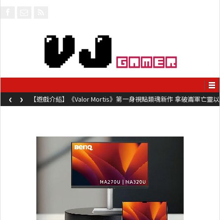
‹
›
【遊戲介紹】《Valor Mortis》第一身視點類魂新作 拿破崙軍亡靈以
槍械劍與魔法殺敵