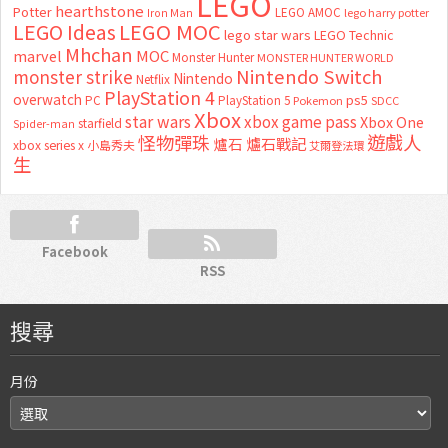
LEGO
hearthstone
Potter
LEGO AMOC
lego harry potter
Iron Man
LEGO MOC
LEGO Ideas
lego star wars
LEGO Technic
Mhchan
marvel
MOC
Monster Hunter
MONSTER HUNTER WORLD
Nintendo Switch
monster strike
Nintendo
Netflix
PlayStation 4
overwatch
ps5
PC
PlayStation 5
Pokemon
SDCC
Xbox
star wars
xbox game pass
Xbox One
starfield
Spider-man
怪物彈珠
遊戲人
爐石
爐石戰記
xbox series x
小島秀夫
艾爾登法環
生
Facebook
RSS
搜尋
月份