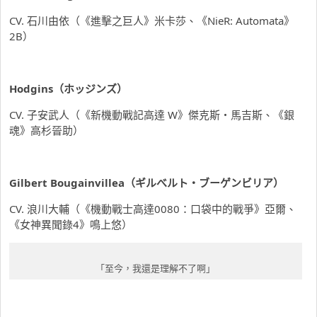
CV. 石川由依（《進擊之巨人》米卡莎、《NieR: Automata》
2B）
Hodgins
（
ホッジンズ
）
CV. 子安武人（《新機動戰記高達 W》傑克斯・馬吉斯、《銀
魂》高杉晉助）
Gilbert Bougainvillea（ギルべルト
・
ブーゲンビリア）
CV. 浪川大輔（《機動戰士高達0080：口袋中的戰爭》亞爾、
《女神異聞錄4》鳴上悠）
「至今，我還是理解不了啊」