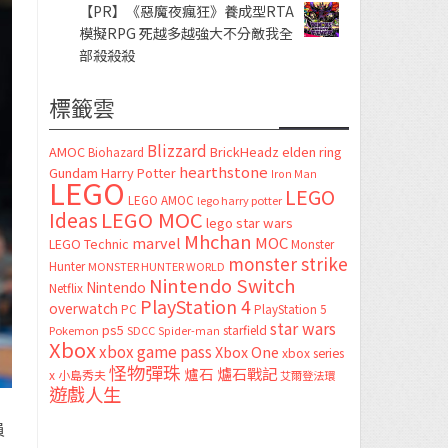
【PR】《惡魔夜瘋狂》養成型RTA
模擬RPG 死越多越強大不分敵我全
部殺殺殺
標籤雲
Blizzard
AMOC
BrickHeadz
elden ring
Biohazard
hearthstone
Gundam
Harry Potter
Iron Man
LEGO
LEGO
LEGO AMOC
lego harry potter
LEGO MOC
Ideas
lego star wars
Mhchan
marvel
MOC
LEGO Technic
Monster
monster strike
Hunter
MONSTER HUNTER WORLD
Nintendo Switch
Nintendo
Netflix
PlayStation 4
overwatch
PC
PlayStation 5
star wars
ps5
starfield
Pokemon
SDCC
Spider-man
Xbox
xbox game pass
Xbox One
xbox series
怪物彈珠
爐石
爐石戰記
x
小島秀夫
艾爾登法環
遊戲人生
員