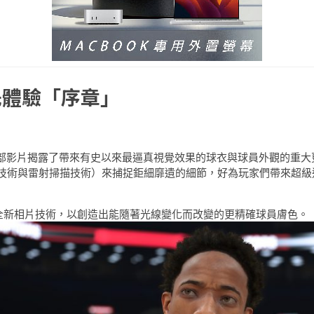
搶先體驗「序章」
。這部影片揭露了帶來有史以來最逼真視覺效果的球衣與球員外觀的重大
技術與雷射掃描技術）來捕捉鉅細靡遺的細節，好為玩家們帶來超級
的全新相片技術，以創造出能隨著光線變化而改變的更精確球員膚色。