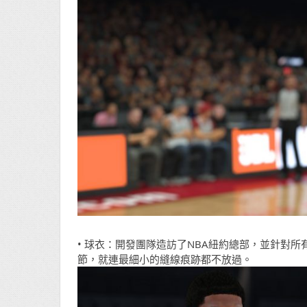
• 球衣：開發團隊造訪了NBA紐約總部，並針對所
節，就連最細小的縫線痕跡都不放過。