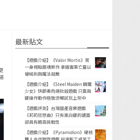
最新貼文
【遊戲介紹】《Valor Mortis》第
一身視點類魂新作 拿破崙軍亡靈以
更
槍械劍與魔法殺敵
逼
【遊戲介紹】《Steel Maiden 鋼鐵
少女》快節奏肉鴿砍殺遊戲 只靠兩
鍵操作動作極致流暢試玩上架中
【遊戲評測】台灣國產音樂遊戲
《莉莉狂想曲》只有黑白鍵的譜面
卻具有頗高挑戰性
【遊戲介紹】《Pyramidion》硬核
雙人合作物理遊戲 扮演監工或苦工