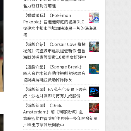
奮力鞭打對方前進
【媒體試玩】《Pokémon
Pokopia》冒泡泡海底的城鎮DLC
復建水中都市同場加映漆黑一片的深海區
域
【遊戲介紹】《Corsair Cove 縱橫
秘灣》海盜城市建設經營新作 包含
海戰與探索等要素1.0版極度好評中
【遊戲介紹】《Sponge Break》
四人合作木筏舟動作遊戲 通過語音
協調與解謎並救助掉隊隊友
【遊戲新聞】EA 私有化交易下週完
成・沙地財團即將持有九成股份
【遊戲新聞】《1666:
Amsterdam》前《刺客教條》創
意總監動作冒險新作 歷時十多年開發新影
片釋出序章試玩開放中