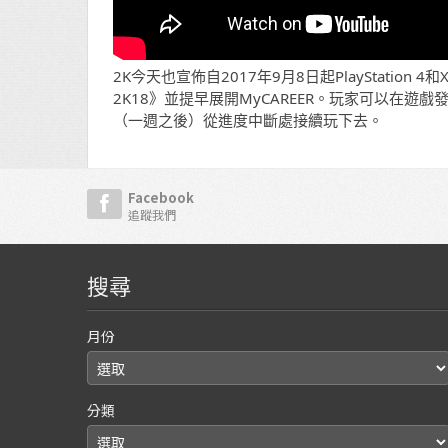
2K
今天也宣佈自
2017
年
9
月
8
日起
PlayStation 4
和
2K18
》並提早展開
MyCAREER
。
玩家可以在遊戲
（一週之後）
從進度中斷處接續玩下去。
Facebook
追蹤我們
搜尋
月份
分類