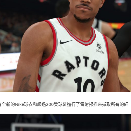
有全新的Nike球衣和超過200雙球鞋進行了雷射掃描來擷取所有的細