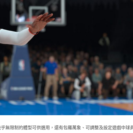
，有幾乎無限制的體型可供選用，還有包羅萬象、可調整及設定遊戲中球