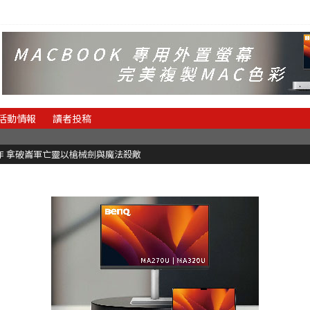
活動情報
讀者投稿
魂新作 拿破崙軍亡靈以槍械劍與魔法殺敵