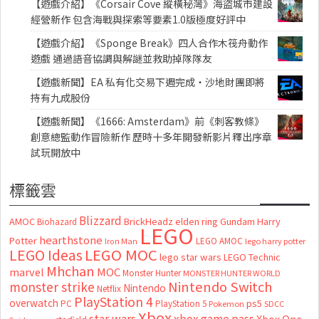
【遊戲介紹】《Corsair Cove 縱橫秘灣》海盜城市建設
經營新作 包含海戰與探索等要素1.0版極度好評中
【遊戲介紹】《Sponge Break》四人合作木筏舟動作
遊戲 通過語音協調與解謎並救助掉隊隊友
【遊戲新聞】EA 私有化交易下週完成・沙地財團即將
持有九成股份
【遊戲新聞】《1666: Amsterdam》前《刺客教條》
創意總監動作冒險新作 歷時十多年開發新影片釋出序章
試玩開放中
標籤雲
Blizzard
AMOC
BrickHeadz
elden ring
Gundam
Harry
Biohazard
LEGO
hearthstone
Potter
LEGO AMOC
lego harry potter
Iron Man
LEGO MOC
LEGO Ideas
lego star wars
LEGO Technic
Mhchan
marvel
MOC
Monster Hunter
MONSTER HUNTER WORLD
Nintendo Switch
monster strike
Nintendo
Netflix
PlayStation 4
overwatch
ps5
PC
PlayStation 5
Pokemon
SDCC
Xbox
star wars
xbox game pass
Xbox One