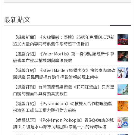
最新貼文
【遊戲新聞】《火線獵殺：野境》25週年免費DLC更新
追加大量內容同時系舊作限時超平價折扣
【遊戲介紹】《Valor Mortis》第一身視點類魂新作 拿
破崙軍亡靈以槍械劍與魔法殺敵
【遊戲介紹】《Steel Maiden 鋼鐵少女》快節奏肉鴿砍
殺遊戲 只靠兩鍵操作動作極致流暢試玩上架中
【遊戲評測】台灣國產音樂遊戲《莉莉狂想曲》只有黑
白鍵的譜面卻具有頗高挑戰性
【遊戲介紹】《Pyramidion》硬核雙人合作物理遊戲
扮演監工或苦工奮力鞭打對方前進
【媒體試玩】《Pokémon Pokopia》冒泡泡海底的城
鎮DLC 復建水中都市同場加映漆黑一片的深海區域