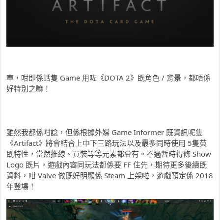
車，咁即係話隻 Game 用咗《DOTA 2》既角色 / 背景，都唔係
好特別之嘛！
雖然我都係咁諗，但係根據外媒 Game Informer 既資訊呢隻
《Artifact》將會結合上中下三路玩法以及最多同時使用 5隻英
既特性，當然推線、買裝等等元素都會有。不過暫時得條 Show
Logo 既片，遊戲內容同玩法都係要 FF 住先，期待更多後續既
資料，咁 Valve 做既好明顯係 Steam 上架啦，遊戲預定係 2018
年登場！