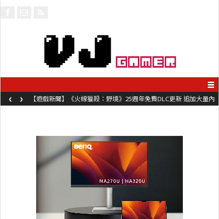
‹
›
【遊戲新聞】《火線獵殺：野境》25週年免費DLC更新 追加大量內
容同時系舊作限時超平價折扣