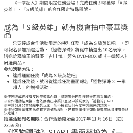
《一拳超人》期間限定任務登場！完成任務即可獲得「A 級
英雄」、「S 級英雄」的合作限定特殊稱號。
成為「S 級英雄」就有機會抽中豪華獎
品
只要達成合作活動限定的特別任務「成為 S 級英雄吧」，即
可報名參加抽選活動，《怪物彈珠》將從中抽選出 10 名玩家，
贈送詮釋埼玉的聲優「古川 慎」簽名 DVD-BOX 或《一拳超人》
周邊商品。
參加活動方法：
達成通關任務「成為 S 級英雄吧」
達成任務後，就可從達成任務畫面報名「怪物彈珠 × 一拳
超人」的贈禮活動。
※任務達成但沒有反映至遊戲內時，請玩家先回到標題畫面再次確認。
※合作活動結束後，會依序寄出中獎訊息至中獎玩家的「禮物箱」中。
※中獎訊息只會發給中獎玩家，恕不接受任何有關中獎結果的諮詢。
※怪物彈珠營運團隊保有更變條款權利，若有爭議怪物彈珠營運團隊將擁有最終
決定權。
抽選活動報名期限：
合作活動開始至 2017 年 11 月 16 日（四）
23:59 為止
《怪物彈珠》START 畫面替換為《一