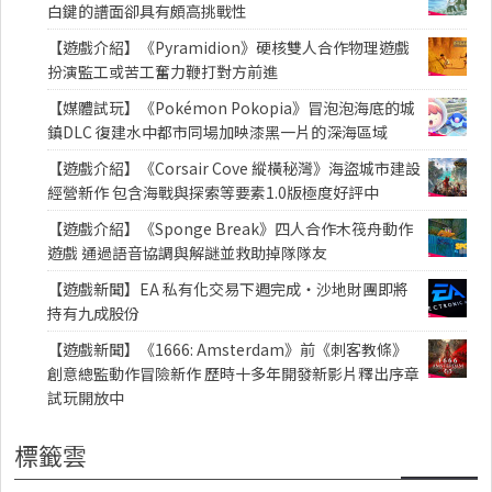
白鍵的譜面卻具有頗高挑戰性
【遊戲介紹】《Pyramidion》硬核雙人合作物理遊戲
扮演監工或苦工奮力鞭打對方前進
【媒體試玩】《Pokémon Pokopia》冒泡泡海底的城
鎮DLC 復建水中都市同場加映漆黑一片的深海區域
【遊戲介紹】《Corsair Cove 縱橫秘灣》海盜城市建設
經營新作 包含海戰與探索等要素1.0版極度好評中
【遊戲介紹】《Sponge Break》四人合作木筏舟動作
遊戲 通過語音協調與解謎並救助掉隊隊友
【遊戲新聞】EA 私有化交易下週完成・沙地財團即將
持有九成股份
【遊戲新聞】《1666: Amsterdam》前《刺客教條》
創意總監動作冒險新作 歷時十多年開發新影片釋出序章
試玩開放中
標籤雲