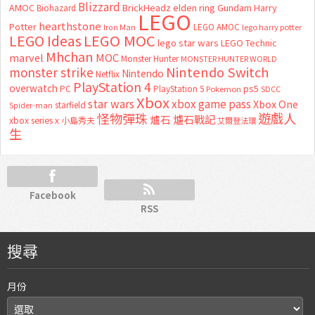
Blizzard
AMOC
BrickHeadz
elden ring
Gundam
Harry
Biohazard
LEGO
hearthstone
Potter
LEGO AMOC
lego harry potter
Iron Man
LEGO MOC
LEGO Ideas
lego star wars
LEGO Technic
Mhchan
marvel
MOC
Monster Hunter
MONSTER HUNTER WORLD
Nintendo Switch
monster strike
Nintendo
Netflix
PlayStation 4
overwatch
ps5
PC
PlayStation 5
Pokemon
SDCC
Xbox
star wars
xbox game pass
Xbox One
starfield
Spider-man
怪物彈珠
遊戲人
爐石
爐石戰記
xbox series x
小島秀夫
艾爾登法環
生
Facebook
RSS
搜尋
月份