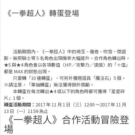
《一拳超人》轉蛋登場
活動期間內，《一拳超人》中的埼玉、龍卷、吹雪、傑諾
斯、無照騎士等 5 名角色出現機率大幅提升，合作角色轉出時，
★5 與★4 角色會以各項數值（HP／攻擊力／速度）的「＋值」
都是 MAX 的狀態出現。
只要轉「10 連轉蛋」，可另外獲贈道具「魔法石」5 個。
※請注意，「單抽轉蛋」無法獲得額外獎勵。
本轉蛋在每次轉出★4 或以下的角色時都可獲得「星星碎
片」1 個。
轉蛋活動期間：
2017 年 11 月 1 日（三）12:00 ～2017 年 11 月
13 日（一）11:59 為止
《一拳超人》合作活動冒險登
場