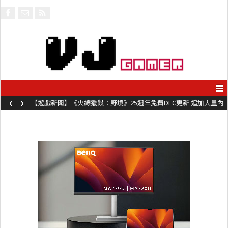
‹
›
【遊戲新聞】《火線獵殺：野境》25週年免費DLC更新 追加大量內
容同時系舊作限時超平價折扣