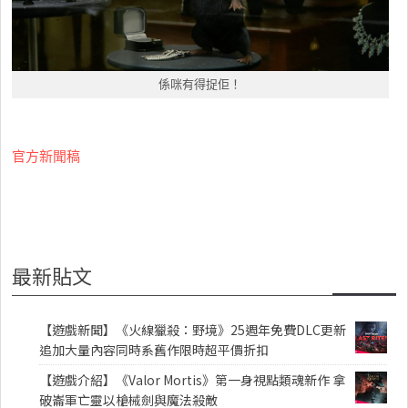
係咪有得捉佢！
官方新聞稿
最新貼文
【遊戲新聞】《火線獵殺：野境》25週年免費DLC更新
追加大量內容同時系舊作限時超平價折扣
【遊戲介紹】《Valor Mortis》第一身視點類魂新作 拿
破崙軍亡靈以槍械劍與魔法殺敵