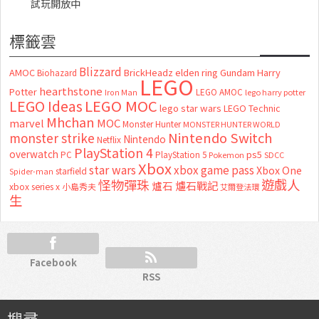
試玩開放中
標籤雲
Blizzard
AMOC
BrickHeadz
elden ring
Gundam
Harry
Biohazard
LEGO
hearthstone
Potter
LEGO AMOC
lego harry potter
Iron Man
LEGO MOC
LEGO Ideas
lego star wars
LEGO Technic
Mhchan
marvel
MOC
Monster Hunter
MONSTER HUNTER WORLD
Nintendo Switch
monster strike
Nintendo
Netflix
PlayStation 4
overwatch
ps5
PC
PlayStation 5
Pokemon
SDCC
Xbox
star wars
xbox game pass
Xbox One
starfield
Spider-man
怪物彈珠
遊戲人
爐石
爐石戰記
xbox series x
小島秀夫
艾爾登法環
生
Facebook
RSS
搜尋