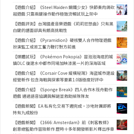
【遊戲介紹】《Steel Maiden 鋼鐵少女》快節奏肉鴿砍
殺遊戲 只靠兩鍵操作動作極致流暢試玩上架中
【遊戲評測】台灣國產音樂遊戲《莉莉狂想曲》只有黑
白鍵的譜面卻具有頗高挑戰性
【遊戲介紹】《Pyramidion》硬核雙人合作物理遊戲
扮演監工或苦工奮力鞭打對方前進
【媒體試玩】《Pokémon Pokopia》冒泡泡海底的城
鎮DLC 復建水中都市同場加映漆黑一片的深海區域
【遊戲介紹】《Corsair Cove 縱橫秘灣》海盜城市建設
經營新作 包含海戰與探索等要素1.0版極度好評中
【遊戲介紹】《Sponge Break》四人合作木筏舟動作
遊戲 通過語音協調與解謎並救助掉隊隊友
【遊戲新聞】EA 私有化交易下週完成・沙地財團即將
持有九成股份
【遊戲新聞】《1666: Amsterdam》前《刺客教條》
創意總監動作冒險新作 歷時十多年開發新影片釋出序章