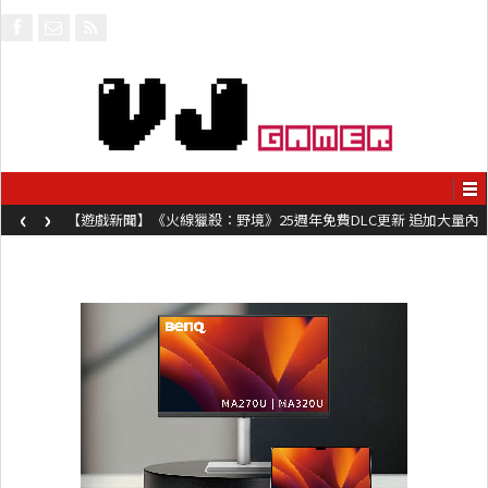
‹
›
【遊戲新聞】《火線獵殺：野境》25週年免費DLC更新 追加大量內
容同時系舊作限時超平價折扣