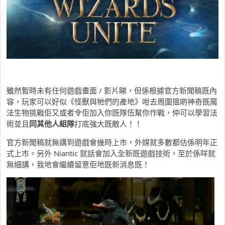
雖然暫時未有任何遊戲畫面 / 影片睇，但係根據官方新聞稿既內
容，玩家可以好似《怪獸與牠們的產地》咁去周圍搵啲神奇既魔
法生物挑戰佢又或者令佢加入你既隊伍幫你作戰，仲可以學習法
術並且
同其他人組隊
打底強大既敵人！！
官方新聞稿就無講到遊戲會幾時上市，外媒就多數都估係明年正
式上市。另外 Niantic 就話會加入全新既遊戲技術，至於係咩就
無細講，我地會繼續留意佢地既新消息既！